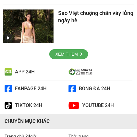
Sao Việt chuộng chân váy lửng
ngày hè
XEM THÊM
APP 24H
FANPAGE 24H
BÓNG ĐÁ 24H
TIKTOK 24H
YOUTUBE 24H
CHUYÊN MỤC KHÁC
Trang chủ 24giờ
Thời trang