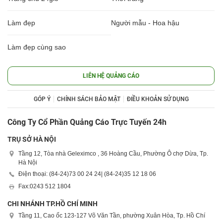
Làm đẹp
Người mẫu - Hoa hậu
Làm đẹp cùng sao
LIÊN HỆ QUẢNG CÁO
GÓP Ý
CHÍNH SÁCH BẢO MẬT
ĐIỀU KHOẢN SỬ DỤNG
Công Ty Cổ Phần Quảng Cáo Trực Tuyến 24h
TRỤ SỞ HÀ NỘI
Tầng 12, Tòa nhà Geleximco , 36 Hoàng Cầu, Phường Ô chợ Dừa, Tp.
Hà Nội
Điện thoại: (84-24)
73 00 24 24
| (84-24)
35 12 18 06
Fax:
0243 512 1804
CHI NHÁNH TP.HỒ CHÍ MINH
Tầng 11, Cao ốc 123-127 Võ Văn Tần, phường Xuân Hòa, Tp. Hồ Chí