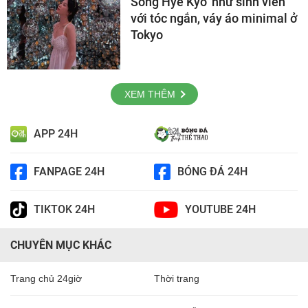
Song Hye Kyo 'như sinh viên'
với tóc ngắn, váy áo minimal ở
Tokyo
XEM THÊM
APP 24H
FANPAGE 24H
BÓNG ĐÁ 24H
TIKTOK 24H
YOUTUBE 24H
CHUYÊN MỤC KHÁC
Trang chủ 24giờ
Thời trang