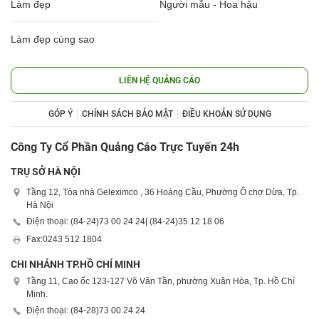
Làm đẹp
Người mẫu - Hoa hậu
Làm đẹp cùng sao
LIÊN HỆ QUẢNG CÁO
GÓP Ý
CHÍNH SÁCH BẢO MẬT
ĐIỀU KHOẢN SỬ DỤNG
Công Ty Cổ Phần Quảng Cáo Trực Tuyến 24h
TRỤ SỞ HÀ NỘI
Tầng 12, Tòa nhà Geleximco , 36 Hoàng Cầu, Phường Ô chợ Dừa, Tp.
Hà Nội
Điện thoại: (84-24)
73 00 24 24
| (84-24)
35 12 18 06
Fax:
0243 512 1804
CHI NHÁNH TP.HỒ CHÍ MINH
Tầng 11, Cao ốc 123-127 Võ Văn Tần, phường Xuân Hòa, Tp. Hồ Chí
Minh.
Điện thoại: (84-28)
73 00 24 24