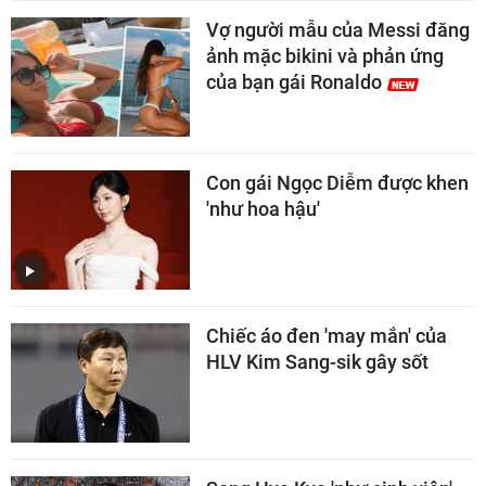
Vợ người mẫu của Messi đăng
ảnh mặc bikini và phản ứng
của bạn gái Ronaldo
Con gái Ngọc Diễm được khen
'như hoa hậu'
Chiếc áo đen 'may mắn' của
HLV Kim Sang-sik gây sốt