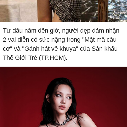
Từ đầu năm đến giờ, người đẹp đảm nhận
2 vai diễn có sức nặng trong "Mật mã cầu
cơ" và "Gánh hát về khuya" của Sân khấu
Thế Giới Trẻ (TP.HCM).