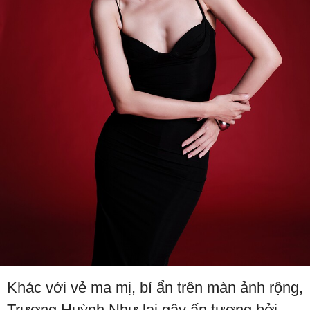
Khác với vẻ ma mị, bí ẩn trên màn ảnh rộng,
Trương Huỳnh Như lại gây ấn tượng bởi