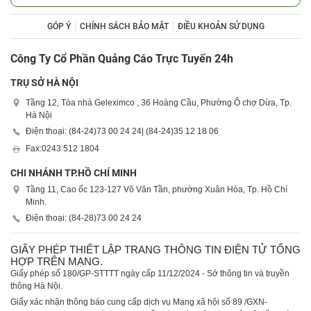
GÓP Ý
CHÍNH SÁCH BẢO MẬT
ĐIỀU KHOẢN SỬ DỤNG
Công Ty Cổ Phần Quảng Cáo Trực Tuyến 24h
TRỤ SỞ HÀ NỘI
Tầng 12, Tòa nhà Geleximco , 36 Hoàng Cầu, Phường Ô chợ Dừa, Tp.
Hà Nội
Điện thoại: (84-24)
73 00 24 24
| (84-24)
35 12 18 06
Fax:
0243 512 1804
CHI NHÁNH TP.HỒ CHÍ MINH
Tầng 11, Cao ốc 123-127 Võ Văn Tần, phường Xuân Hòa, Tp. Hồ Chí
Minh.
Điện thoại: (84-28)
73 00 24 24
GIẤY PHÉP THIẾT LẬP TRANG THÔNG TIN ĐIỆN TỬ TỔNG
HỢP TRÊN MẠNG.
Giấy phép số 180/GP-STTTT ngày cấp 11/12/2024 - Sở thông tin và truyền
thông Hà Nội.
Giấy xác nhận thông báo cung cấp dịch vụ Mạng xã hội số 89 /GXN-