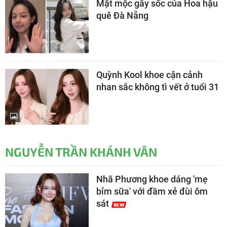
Mặt mộc gây sốc của Hoa hậu
quê Đà Nẵng
Quỳnh Kool khoe cận cảnh
nhan sắc không tì vết ở tuổi 31
NGUYỄN TRẦN KHÁNH VÂN
Nhã Phương khoe dáng 'mẹ
bỉm sữa' với đầm xẻ đùi ôm
sát