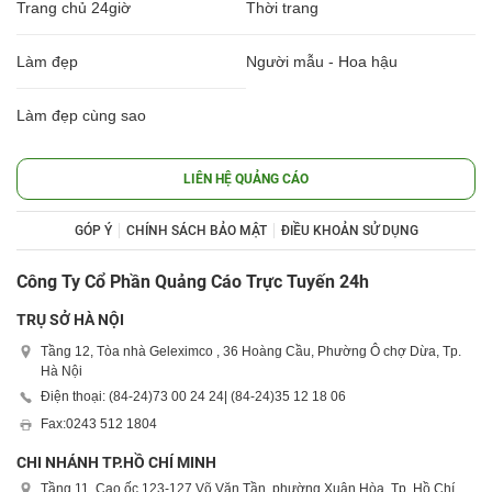
Trang chủ 24giờ
Thời trang
Làm đẹp
Người mẫu - Hoa hậu
Làm đẹp cùng sao
LIÊN HỆ QUẢNG CÁO
GÓP Ý
CHÍNH SÁCH BẢO MẬT
ĐIỀU KHOẢN SỬ DỤNG
Công Ty Cổ Phần Quảng Cáo Trực Tuyến 24h
TRỤ SỞ HÀ NỘI
Tầng 12, Tòa nhà Geleximco , 36 Hoàng Cầu, Phường Ô chợ Dừa, Tp.
Hà Nội
Điện thoại: (84-24)
73 00 24 24
| (84-24)
35 12 18 06
Fax:
0243 512 1804
CHI NHÁNH TP.HỒ CHÍ MINH
Tầng 11, Cao ốc 123-127 Võ Văn Tần, phường Xuân Hòa, Tp. Hồ Chí