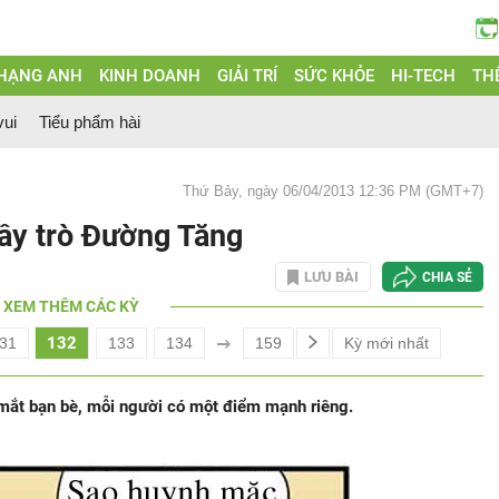
 HẠNG ANH
KINH DOANH
GIẢI TRÍ
SỨC KHỎE
HI-TECH
THẾ
vui
Tiểu phẩm hài
Thứ Bảy, ngày 06/04/2013 12:36 PM (GMT+7)
hầy trò Đường Tăng
LƯU BÀI
CHIA SẺ
XEM THÊM CÁC KỲ
132
31
133
134
159
Kỳ mới nhất
 mắt bạn bè, mỗi người có một điểm mạnh riêng.