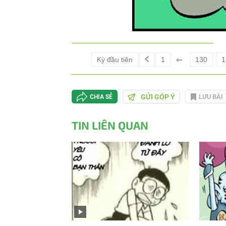
Kỳ đầu tiên
1
130
1
GỬI GÓP Ý
LƯU BÀI
CHIA SẺ
TIN LIÊN QUAN