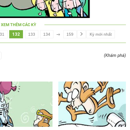
XEM THÊM CÁC KỲ
132
31
133
134
159
Kỳ mới nhất
(Khám phá)