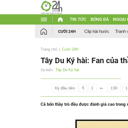
TIN TỨC
BÓNG ĐÁ
NGOẠI
Clip hài hước
Tranh 
CƯỜI 24H
Trang chủ
Cười 24H
Tây Du Ký hài: Fan của t
Tây Du Ký hài
Sự kiện:
Kỳ đầu tiên
1
130
1
Cả bốn thầy trò đều được đánh giá cao trong