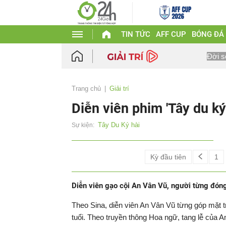
TIN TỨC
AFF CUP
BÓNG ĐÁ
Đời s
Trang chủ
Giải trí
Diễn viên phim 'Tây du k
Tây Du Ký hài
Sự kiện:
Kỳ đầu tiên
1
Diễn viên gạo cội An Vân Vũ, người từng đóng
Theo Sina, diễn viên An Vân Vũ từng góp mặt t
tuổi. Theo truyền thông Hoa ngữ, tang lễ của A