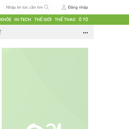
Đăng nhập
 KHỎE
HI-TECH
THẾ GIỚI
THỂ THAO
Ô TÔ
g