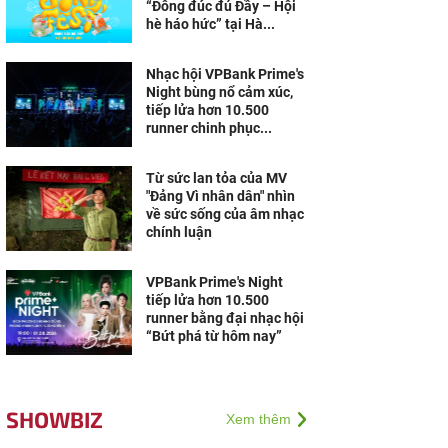
“Đông đúc đủ Đầy – Hội
hè háo hức” tại Hà...
Nhạc hội VPBank Prime's
Night bùng nổ cảm xúc,
tiếp lửa hơn 10.500
runner chinh phục...
Từ sức lan tỏa của MV
"Đảng Vì nhân dân" nhìn
về sức sống của âm nhạc
chính luận
VPBank Prime's Night
tiếp lửa hơn 10.500
runner bằng đại nhạc hội
“Bứt phá từ hôm nay”
SHOWBIZ
Xem thêm