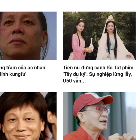
ăng trầm của ác nhân
Tiên nữ đứng cạnh Bồ Tát phim
đỉnh kungfu'
'Tây du ký': Sự nghiệp lừng lẫy,
U50 vẫn...