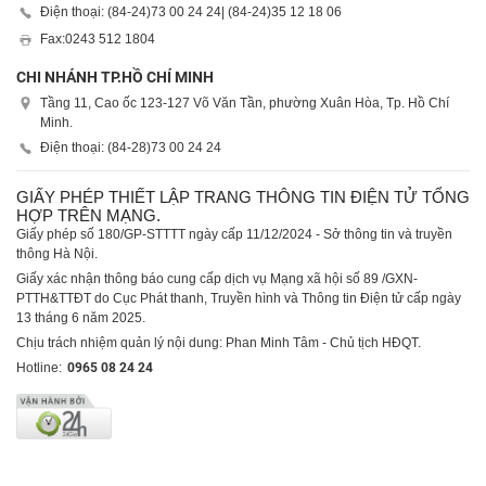
Điện thoại: (84-24)
73 00 24 24
| (84-24)
35 12 18 06
Fax:
0243 512 1804
CHI NHÁNH TP.HỒ CHÍ MINH
Tầng 11, Cao ốc 123-127 Võ Văn Tần, phường Xuân Hòa, Tp. Hồ Chí
Minh.
Điện thoại: (84-28)
73 00 24 24
GIẤY PHÉP THIẾT LẬP TRANG THÔNG TIN ĐIỆN TỬ TỔNG
HỢP TRÊN MẠNG.
Giấy phép số 180/GP-STTTT ngày cấp 11/12/2024 - Sở thông tin và truyền
thông Hà Nội.
Giấy xác nhận thông báo cung cấp dịch vụ Mạng xã hội số 89 /GXN-
PTTH&TTĐT do Cục Phát thanh, Truyền hình và Thông tin Điện tử cấp ngày
13 tháng 6 năm 2025.
Chịu trách nhiệm quản lý nội dung: Phan Minh Tâm - Chủ tịch HĐQT.
Hotline:
0965 08 24 24