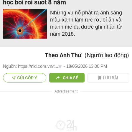
học bối rối suốt 8 năm
Những vụ nổ phát ra ánh sáng
màu xanh lam rực rỡ, bí ẩn và
mạnh mẽ đã được ghi nhận từ
năm 2018.
Theo Anh Thư
(Người lao động)
Nguồn: https://nld.com.vn/t...
-
18/05/2026 13:00 PM
GỬI GÓP Ý
CHIA SẺ
LƯU BÀI