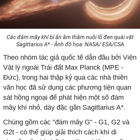
Các đám mây khí bí ẩn âm thầm nuôi lỗ đen quái vật
Sagittarius A* - Ảnh đồ họa: NASA/ ESA/CSA
Theo nhóm tác giả quốc tế dẫn đầu bởi Viện
Vật lý ngoài Trái đất Max Planck (MPE -
Đức), trong hai thập kỷ qua các nhà thiên
văn học đã sử dụng các phương tiện quan
sát hồng ngoại để phát hiện một số đám
mây khí nhỏ, dày đặc gần Sagittarius A*.
Chúng gồm các "đám mây G" - G1, G2 và
G2t - có thể giúp giải thích cách khí di