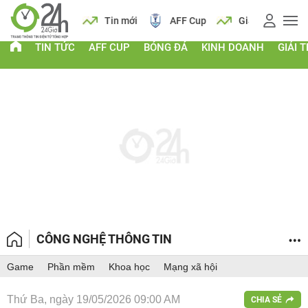
 vàng
Lịch
Tin mới
AFF Cup
Giá vàng
TIN TỨC
AFF CUP
BÓNG ĐÁ
KINH DOANH
GIẢI T
CÔNG NGHỆ THÔNG TIN
Game
Phần mềm
Khoa học
Mạng xã hội
Thứ Ba, ngày 19/05/2026 09:00 AM
CHIA SẺ