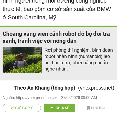
hình người trong môi trường công nghiệp
thực tế, bao gồm cơ sở sản xuất của BMW
ở South Carolina, Mỹ.
Choáng váng viễn cảnh robot đổ bộ đồi trà
xanh, tranh việc với nông dân
Rời phòng thí nghiệm, binh đoàn
robot nhân hình (humanoid) leo
núi hái lá trà, phơi nắng chuẩn
nghệ nhân.
Theo An Khang (tổng hợp)
(vnexpress.net)
Nguồn: https://vnexpress.ne...
-
27/05/2026 09:00 AM
GỬI GÓP Ý
CHIA SẺ
LƯU BÀI