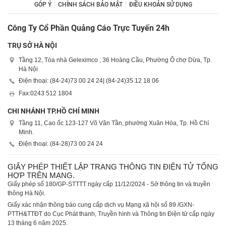
GÓP Ý
CHÍNH SÁCH BẢO MẬT
ĐIỀU KHOẢN SỬ DỤNG
Công Ty Cổ Phần Quảng Cáo Trực Tuyến 24h
TRỤ SỞ HÀ NỘI
Tầng 12, Tòa nhà Geleximco , 36 Hoàng Cầu, Phường Ô chợ Dừa, Tp.
Hà Nội
Điện thoại: (84-24)
73 00 24 24
| (84-24)
35 12 18 06
Fax:
0243 512 1804
CHI NHÁNH TP.HỒ CHÍ MINH
Tầng 11, Cao ốc 123-127 Võ Văn Tần, phường Xuân Hòa, Tp. Hồ Chí
Minh.
Điện thoại: (84-28)
73 00 24 24
GIẤY PHÉP THIẾT LẬP TRANG THÔNG TIN ĐIỆN TỬ TỔNG
HỢP TRÊN MẠNG.
Giấy phép số 180/GP-STTTT ngày cấp 11/12/2024 - Sở thông tin và truyền
thông Hà Nội.
Giấy xác nhận thông báo cung cấp dịch vụ Mạng xã hội số 89 /GXN-
PTTH&TTĐT do Cục Phát thanh, Truyền hình và Thông tin Điện tử cấp ngày
13 tháng 6 năm 2025.