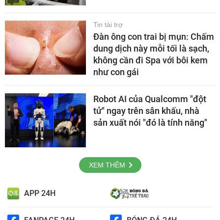
Tin tài trợ
Đàn ông con trai bị mụn: Chấm
dung dịch này mỗi tối là sạch,
không cần đi Spa với bôi kem
như con gái
Robot AI của Qualcomm "đột
tử" ngay trên sân khấu, nhà
sản xuất nói "đó là tính năng"
XEM THÊM
APP 24H