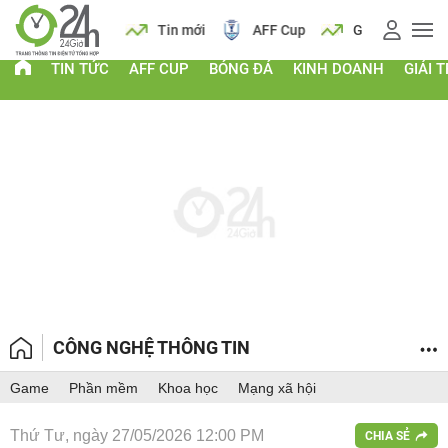
 vàng
Lịch
Tin mới
AFF Cup
Giá vàng
TIN TỨC
AFF CUP
BÓNG ĐÁ
KINH DOANH
GIẢI T
CÔNG NGHỆ THÔNG TIN
Game
Phần mềm
Khoa học
Mạng xã hội
Thứ Tư, ngày 27/05/2026 12:00 PM
CHIA SẺ