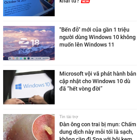
khai tử?
"Bến đỗ" mới của gần 1 triệu
người dùng Windows 10 không
muốn lên Windows 11
Microsoft vội vã phát hành bản
cập nhật cho Windows 10 dù
đã “hết vòng đời”
Tin tài trợ
Đàn ông con trai bị mụn: Chấm
dung dịch này mỗi tối là sạch,
không cần đi Spa với bôi kem