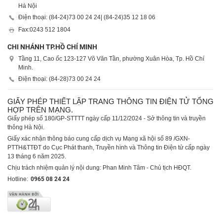
Hà Nội
Điện thoại: (84-24)
73 00 24 24
| (84-24)
35 12 18 06
Fax:
0243 512 1804
CHI NHÁNH TP.HỒ CHÍ MINH
Tầng 11, Cao ốc 123-127 Võ Văn Tần, phường Xuân Hòa, Tp. Hồ Chí
Minh.
Điện thoại: (84-28)
73 00 24 24
GIẤY PHÉP THIẾT LẬP TRANG THÔNG TIN ĐIỆN TỬ TỔNG
HỢP TRÊN MẠNG.
Giấy phép số 180/GP-STTTT ngày cấp 11/12/2024 - Sở thông tin và truyền
thông Hà Nội.
Giấy xác nhận thông báo cung cấp dịch vụ Mạng xã hội số 89 /GXN-
PTTH&TTĐT do Cục Phát thanh, Truyền hình và Thông tin Điện tử cấp ngày
13 tháng 6 năm 2025.
Chịu trách nhiệm quản lý nội dung: Phan Minh Tâm - Chủ tịch HĐQT.
Hotline:
0965 08 24 24