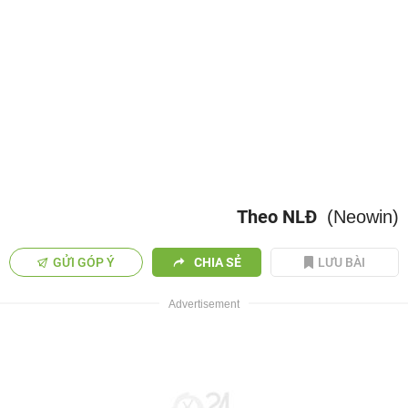
Theo NLĐ
(Neowin)
GỬI GÓP Ý
CHIA SẺ
LƯU BÀI