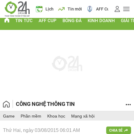
 vàng
Lịch
Tin mới
AFF Cup
Điểm chuẩn 2026
TIN TỨC
AFF CUP
BÓNG ĐÁ
KINH DOANH
GIẢI T
CÔNG NGHỆ THÔNG TIN
Game
Phần mềm
Khoa học
Mạng xã hội
Thứ Hai, ngày 03/08/2015 06:01 AM
CHIA SẺ