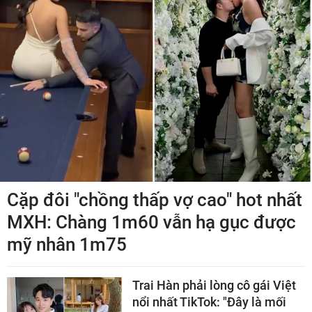
Cặp đôi "chồng thấp vợ cao" hot nhất
MXH: Chàng 1m60 vẫn hạ gục được
mỹ nhân 1m75
Trai Hàn phải lòng cô gái Việt
nổi nhất TikTok: "Đây là mối