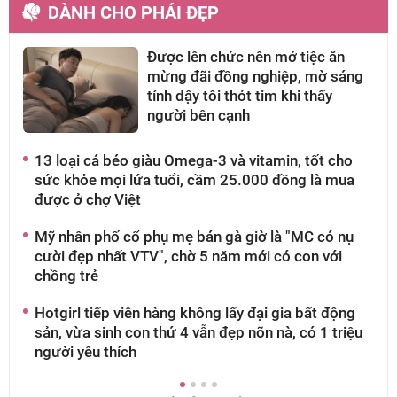
DÀNH CHO PHÁI ĐẸP
Được lên chức nên mở tiệc ăn
mừng đãi đồng nghiệp, mờ sáng
tỉnh dậy tôi thót tim khi thấy
người bên cạnh
13 loại cá béo giàu Omega-3 và vitamin, tốt cho
A
sức khỏe mọi lứa tuổi, cầm 25.000 đồng là mua
g
được ở chợ Việt
t
Mỹ nhân phố cổ phụ mẹ bán gà giờ là "MC có nụ
Á
cười đẹp nhất VTV", chờ 5 năm mới có con với
v
chồng trẻ
v
Hotgirl tiếp viên hàng không lấy đại gia bất động
M
sản, vừa sinh con thứ 4 vẫn đẹp nõn nà, có 1 triệu
g
người yêu thích
g