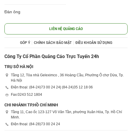
Đàn ông
LIÊN HỆ QUẢNG CÁO
GÓP Ý
CHÍNH SÁCH BẢO MẬT
ĐIỀU KHOẢN SỬ DỤNG
Công Ty Cổ Phần Quảng Cáo Trực Tuyến 24h
TRỤ SỞ HÀ NỘI
Tầng 12, Tòa nhà Geleximco , 36 Hoàng Cầu, Phường Ô chợ Dừa, Tp.
Hà Nội
Điện thoại: (84-24)
73 00 24 24
| (84-24)
35 12 18 06
Fax:
0243 512 1804
CHI NHÁNH TP.HỒ CHÍ MINH
Tầng 11, Cao ốc 123-127 Võ Văn Tần, phường Xuân Hòa, Tp. Hồ Chí
Minh.
Điện thoại: (84-28)
73 00 24 24