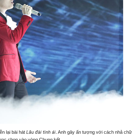
n lại bài hát
Lâu đài tình ái
. Anh gây ấn tượng với cách nhả chữ
 được chọn vào vòng Chung kết.