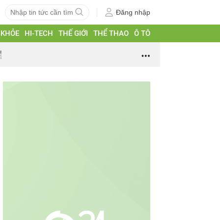
Đăng nhập
 KHỎE
HI-TECH
THẾ GIỚI
THỂ THAO
Ô TÔ
g