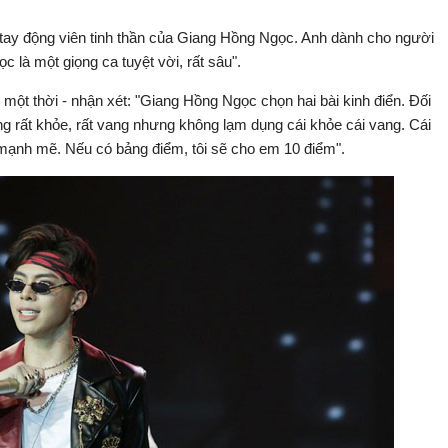
ay động viên tinh thần của Giang Hồng Ngọc. Anh dành cho người
 là một giọng ca tuyệt vời, rất sâu".
 một thời - nhận xét: "Giang Hồng Ngọc chọn hai bài kinh điển. Đối
ng rất khỏe, rất vang nhưng không lạm dụng cái khỏe cái vang. Cái
 mạnh mẽ. Nếu có bảng điểm, tôi sẽ cho em 10 điểm".