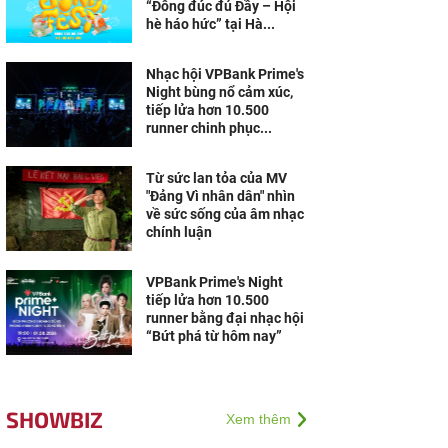
“Đông đúc đủ Đầy – Hội
hè háo hức” tại Hà...
Nhạc hội VPBank Prime's
Night bùng nổ cảm xúc,
tiếp lửa hơn 10.500
runner chinh phục...
Từ sức lan tỏa của MV
"Đảng Vì nhân dân" nhìn
về sức sống của âm nhạc
chính luận
VPBank Prime's Night
tiếp lửa hơn 10.500
runner bằng đại nhạc hội
“Bứt phá từ hôm nay”
SHOWBIZ
Xem thêm