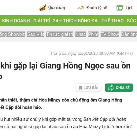
Đoán tỷ số
Lịch
KINH DOANH
GIẢI TRÍ
24H THÍCH BÓNG ĐÁ - THỂ THAO
SỨC
ống Showbiz
Sao Việt
Tin tức giải trí
Nhạc
Phim
TV Show
Đàn ôn
Thứ Sáu, ngày 12/01/2018 08:50 AM (GMT+7)
khi gặp lại Giang Hồng Ngọc sau ồn
p
LƯU BÀI
CHIA SẺ
 thân thiết, thậm chí Hòa Minzy còn chủ động ôm Giang Hồng
ết Cặp đôi hoàn hảo.
u hút nhiều sự chú ý khi góp mặt tại vòng
Bán kết Cặp đôi hoàn
iên cả hai nghệ sĩ gặp lại nhau sau ồn ào Hòa Minzy bị tố “chơi xấu”