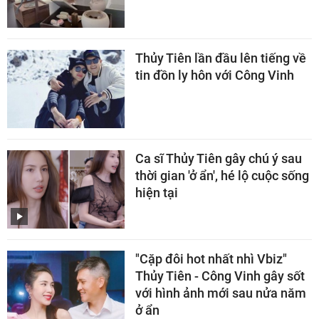
Thủy Tiên lần đầu lên tiếng về
tin đồn ly hôn với Công Vinh
Ca sĩ Thủy Tiên gây chú ý sau
thời gian 'ở ẩn', hé lộ cuộc sống
hiện tại
"Cặp đôi hot nhất nhì Vbiz"
Thủy Tiên - Công Vinh gây sốt
với hình ảnh mới sau nửa năm
ở ẩn