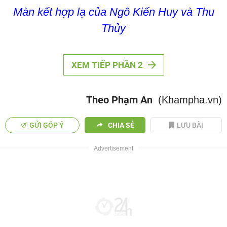
Màn kết hợp lạ của Ngô Kiến Huy và Thu
Thủy
XEM TIẾP PHẦN 2
Theo Phạm An
(Khampha.vn)
GỬI GÓP Ý
CHIA SẺ
LƯU BÀI