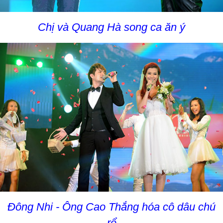
Chị và Quang Hà song ca ăn ý
Đông Nhi - Ông Cao Thắng hóa cô dâu chú
rể