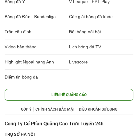
Bóng đá Ý
V-League - FPT Play
Bóng đá Đức - Bundesliga
Các giải bóng đá khác
Trận cầu đinh
Đội bóng nổi bật
Video bàn thắng
Lịch bóng đá TV
Highlight Ngoại hạng Anh
Livescore
Điểm tin bóng đá
LIÊN HỆ QUẢNG CÁO
GÓP Ý
CHÍNH SÁCH BẢO MẬT
ĐIỀU KHOẢN SỬ DỤNG
Công Ty Cổ Phần Quảng Cáo Trực Tuyến 24h
TRỤ SỞ HÀ NỘI