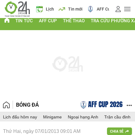
 vàng
Lịch
Tin mới
AFF Cup
Điểm chuẩn 2026
TIN TỨC
AFF CUP
THỂ THAO
TRA CỨU PHƯỜNG X
BÓNG ĐÁ
Lịch đấu hôm nay
Minigame
Ngoại hạng Anh
Trận cầu đinh
Thứ Hai, ngày 07/01/2013 09:01 AM
CHIA SẺ