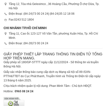
Tầng 12, Tòa nhà Geleximco , 36 Hoàng Cầu, Phường Ô chợ Dừa, Tp.
Hà Nội
Điện thoại: (84-24)
73 00 24 24
| (84-24)
35 12 18 06
Fax:
0243 512 1804
CHI NHÁNH TP.HỒ CHÍ MINH
Tầng 11, Cao ốc 123-127 Võ Văn Tần, phường Xuân Hòa, Tp. Hồ Chí
Minh.
Điện thoại: (84-28)
73 00 24 24
GIẤY PHÉP THIẾT LẬP TRANG THÔNG TIN ĐIỆN TỬ TỔNG
HỢP TRÊN MẠNG.
Giấy phép số 180/GP-STTTT ngày cấp 11/12/2024 - Sở thông tin và truyền
thông Hà Nội.
Giấy xác nhận thông báo cung cấp dịch vụ Mạng xã hội số 89 /GXN-
PTTH&TTĐT do Cục Phát thanh, Truyền hình và Thông tin Điện tử cấp ngày
13 tháng 6 năm 2025.
Chịu trách nhiệm quản lý nội dung: Phan Minh Tâm - Chủ tịch HĐQT.
Hotline:
0965 08 24 24