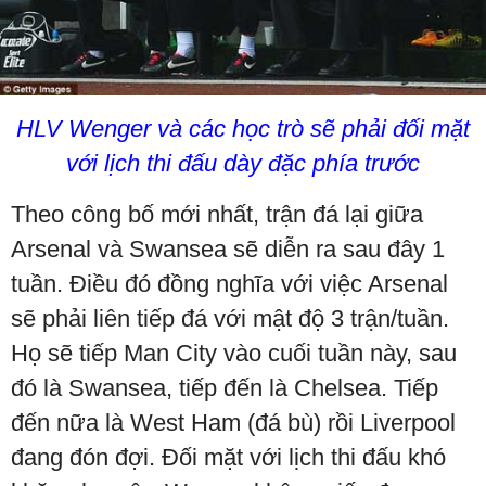
HLV Wenger và các học trò sẽ phải đối mặt
với lịch thi đấu dày đặc phía trước
Theo công bố mới nhất, trận đá lại giữa
Arsenal và Swansea sẽ diễn ra sau đây 1
tuần. Điều đó đồng nghĩa với việc Arsenal
sẽ phải liên tiếp đá với mật độ 3 trận/tuần.
Họ sẽ tiếp Man City vào cuối tuần này, sau
đó là Swansea, tiếp đến là Chelsea. Tiếp
đến nữa là West Ham (đá bù) rồi Liverpool
đang đón đợi. Đối mặt với lịch thi đấu khó