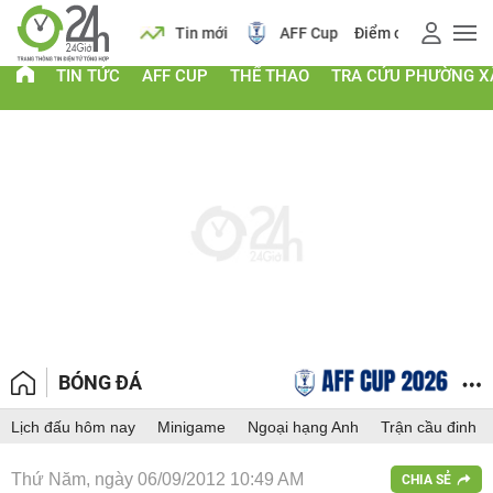
 vàng
Lịch
Tin mới
AFF Cup
Điểm chuẩn 2026
TIN TỨC
AFF CUP
THỂ THAO
TRA CỨU PHƯỜNG X
BÓNG ĐÁ
Lịch đấu hôm nay
Minigame
Ngoại hạng Anh
Trận cầu đinh
Thứ Năm, ngày 06/09/2012 10:49 AM
CHIA SẺ