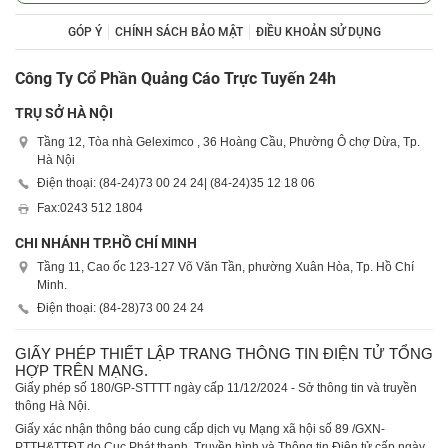
GÓP Ý
CHÍNH SÁCH BẢO MẬT
ĐIỀU KHOẢN SỬ DỤNG
Công Ty Cổ Phần Quảng Cáo Trực Tuyến 24h
TRỤ SỞ HÀ NỘI
Tầng 12, Tòa nhà Geleximco , 36 Hoàng Cầu, Phường Ô chợ Dừa, Tp.
Hà Nội
Điện thoại: (84-24)
73 00 24 24
| (84-24)
35 12 18 06
Fax:
0243 512 1804
CHI NHÁNH TP.HỒ CHÍ MINH
Tầng 11, Cao ốc 123-127 Võ Văn Tần, phường Xuân Hòa, Tp. Hồ Chí
Minh.
Điện thoại: (84-28)
73 00 24 24
GIẤY PHÉP THIẾT LẬP TRANG THÔNG TIN ĐIỆN TỬ TỔNG
HỢP TRÊN MẠNG.
Giấy phép số 180/GP-STTTT ngày cấp 11/12/2024 - Sở thông tin và truyền
thông Hà Nội.
Giấy xác nhận thông báo cung cấp dịch vụ Mạng xã hội số 89 /GXN-
PTTH&TTĐT do Cục Phát thanh, Truyền hình và Thông tin Điện tử cấp ngày