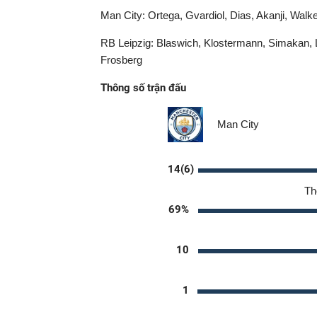
Man City: Ortega, Gvardiol, Dias, Akanji, Walke
RB Leipzig: Blaswich, Klostermann, Simakan,
Frosberg
Thông số trận đấu
Man City
14(6)
Th
69%
10
1