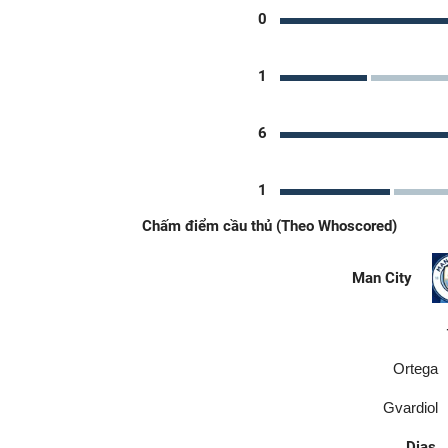
0
1
6
1
Chấm điểm cầu thủ (Theo Whoscored)
Man City
Ortega
Gvardiol
Dias