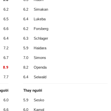
6.2
6.2
Simakan
6.5
6.4
Lukeba
6.6
6.2
Forsberg
6.4
6.3
Schlager
7.2
5.9
Haidara
6.7
7.0
Simons
8.9
8.2
Openda
7.7
6.4
Seiwald
người
Thay người
6.0
5.9
Sesko
6.6
6.0
Kampl