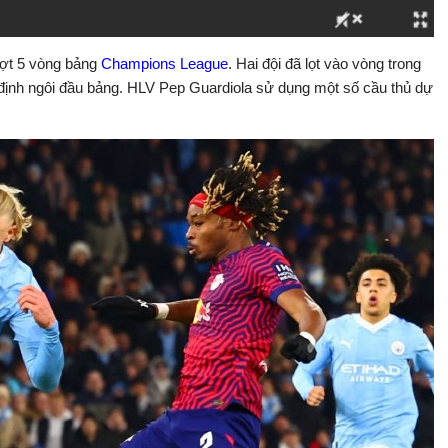
ượt 5 vòng bảng
Champions League
. Hai đội đã lọt vào vòng trong
 định ngôi đầu bảng. HLV Pep Guardiola sử dụng một số cầu thủ dự