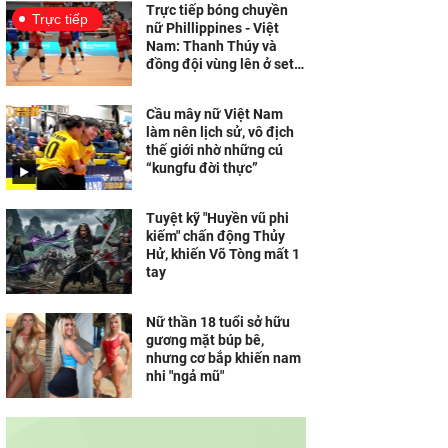
Trực tiếp bóng chuyền
Trực tiếp
nữ Phillippines - Việt
Nam: Thanh Thúy và
đồng đội vùng lên ở set 4
(Sea V.Cup)
Cầu mây nữ Việt Nam
làm nên lịch sử, vô địch
thế giới nhờ những cú
“kungfu đời thực”
Tuyệt kỹ "Huyền vũ phi
kiếm" chấn động Thủy
Hử, khiến Võ Tòng mất 1
tay
Nữ thần 18 tuổi sở hữu
gương mặt búp bê,
nhưng cơ bắp khiến nam
nhi "ngả mũ"