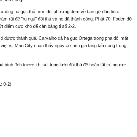
 xuống hạ gục thủ môn đối phương đem về bàn gỡ đầu tiên.
ậm rãi để "ru ngủ" đối thủ và họ đã thành công. Phút 70, Foden đỡ
ứt điểm cực khó để cân bằng tỉ số 2-2.
có được thành quả. Carvalho đã hạ gục Ortega trong pha đối mặt
iệt vị. Man City nhận thấy nguy cơ nên gia tăng tấn công trong
 bình tĩnh trước khi sút tung lưới đối thủ để hoàn tất cú ngược
: 0-2)