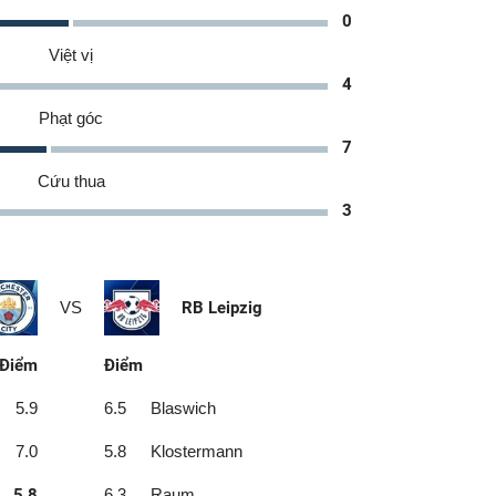
0
Việt vị
4
Phạt góc
7
Cứu thua
3
VS
RB Leipzig
Điểm
Điểm
5.9
6.5
Blaswich
7.0
5.8
Klostermann
5.8
6.3
Raum