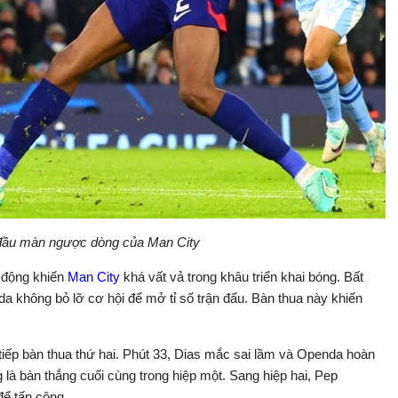
đầu màn ngược dòng của Man City
 động khiến
Man City
khá vất vả trong khâu triển khai bóng. Bất
da không bỏ lỡ cơ hội để mở tỉ số trận đấu. Bàn thua này khiến
tiếp bàn thua thứ hai. Phút 33, Dias mắc sai lầm và Openda hoàn
 là bàn thắng cuối cùng trong hiệp một. Sang hiệp hai, Pep
ể tấn công.