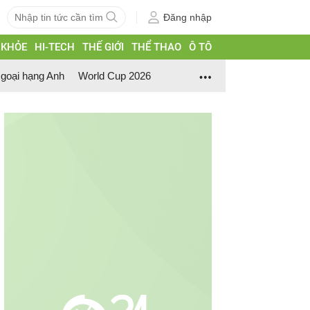
Đăng nhập
 KHỎE
HI-TECH
THẾ GIỚI
THỂ THAO
Ô TÔ
goại hạng Anh
World Cup 2026