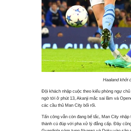
Haaland khởi 
Đội khách nhập cuộc theo kiểu phòng ngự chủ
ngờ tới ở phút 13, Akanji mắc sai lầm và Open
các cầu thủ Man City bối rối.
Tấn công vẫn còn đang bế tắc, Man City nhập 
thành cú đúp với pha xử lý đẳng cấp. Đây cũng
Guardiola sớm tung Alvarez và Doku vào sân đ