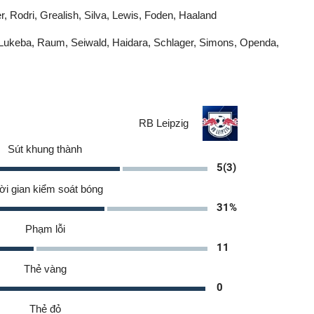
r, Rodri, Grealish, Silva, Lewis, Foden, Haaland
 Lukeba, Raum, Seiwald, Haidara, Schlager, Simons, Openda,
RB Leipzig
Sút khung thành
5(3)
ời gian kiểm soát bóng
31%
Phạm lỗi
11
Thẻ vàng
0
Thẻ đỏ