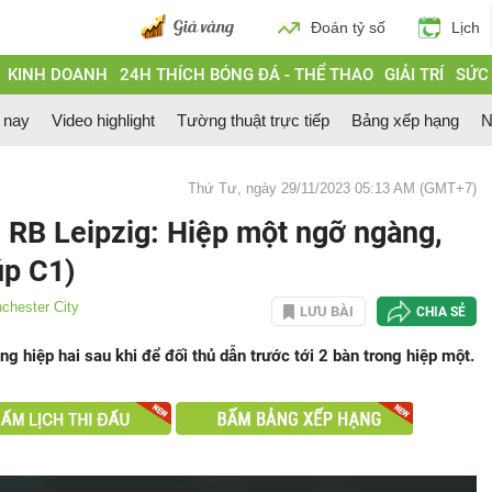
Đoán tỷ số
Lịch
KINH DOANH
24H THÍCH BÓNG ĐÁ - THỂ THAO
GIẢI TRÍ
SỨC
 nay
Video highlight
Tường thuật trực tiếp
Bảng xếp hạng
N
Thứ Tư, ngày 29/11/2023 05:13 AM (GMT+7)
 RB Leipzig: Hiệp một ngỡ ngàng,
úp C1)
chester City
LƯU BÀI
CHIA SẺ
 hiệp hai sau khi để đối thủ dẫn trước tới 2 bàn trong hiệp một.