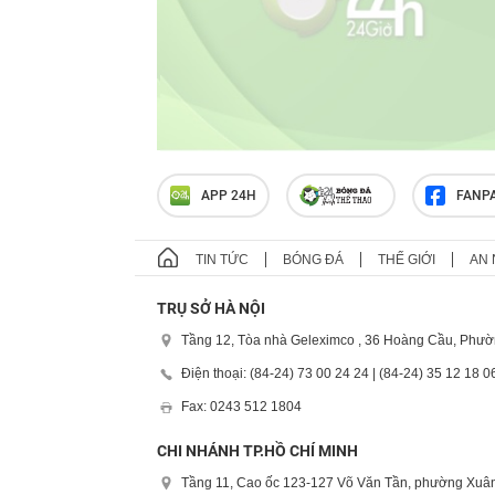
APP 24H
FANP
TIN TỨC
BÓNG ĐÁ
THẾ GIỚI
AN 
TRỤ SỞ HÀ NỘI
Tầng 12, Tòa nhà Geleximco , 36 Hoàng Cầu, Phườ
Điện thoại: (84-24) 73 00 24 24 | (84-24) 35 12 18 0
Fax: 0243 512 1804
CHI NHÁNH TP.HỒ CHÍ MINH
Tầng 11, Cao ốc 123-127 Võ Văn Tần, phường Xuân