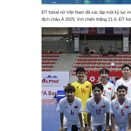
Đã
tải
:
Thời
0:08
/
Duration
5:24
ĐT futsal nữ Việt Nam đã xác lập một kỷ lục mớ
Tạm
14.77%
dừng
Backward
Forward
địch châu Á 2025. Với chiến thắng 21-0, ĐT futs
gian
hiện
tại