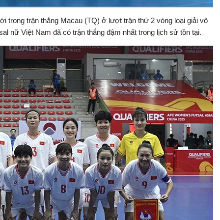
i trong trận thắng Macau (TQ) ở lượt trận thứ 2 vòng loại giải vô
Bật
Toàn
Backward
âm
màn
al nữ Việt Nam đã có trận thắng đậm nhất trong lịch sử tồn tại.
thanh
hình