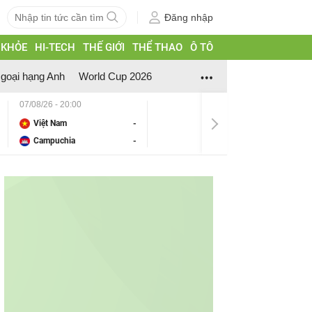
Đăng nhập
 KHỎE
HI-TECH
THẾ GIỚI
THỂ THAO
Ô TÔ
goại hạng Anh
World Cup 2026
07/08/26 - 20:00
Việt Nam
-
Campuchia
-