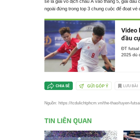
sẽ là giải vô địch châu Á vào tháng 5, giải đấu 
ngoài đứng trong top 3 chung cuộc để đoạt vé 
Video 
đầu cự
ĐT futsal
2025 dù 
GỬI GÓP Ý
LƯU BÀI
CHIA SẺ
Nguồn: https://tcdulichtphcm.vn/the-thao/tuyen-futsal
TIN LIÊN QUAN