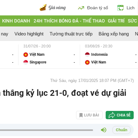
Đoán tỷ số
Lịch
KINH DOANH
24H THÍCH BÓNG ĐÁ - THỂ THAO
GIẢI TRÍ
SỨC
 nay
Video highlight
Tường thuật trực tiếp
Bảng xếp hạng
N
31/07/26 - 20:00
03/08/26 - 20:30
-
Việt Nam
-
Indonesia
-
-
Singapore
-
Việt Nam
-
Thứ Sáu, ngày 17/01/2025 18:07 PM (GMT+7)
thắng kỷ lục 21-0, đoạt vé dự giải
LƯU BÀI
CHIA SẺ
Chuẩn