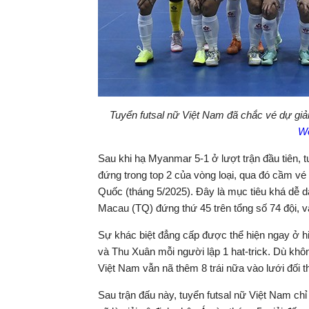
Tuyển futsal nữ Việt Nam đã chắc vé dự giải
Wo
Sau khi hạ Myanmar 5-1 ở lượt trận đầu tiên, 
đứng trong top 2 của vòng loại, qua đó cầm vé
Quốc (tháng 5/2025). Đây là mục tiêu khá dễ d
Macau (TQ) đứng thứ 45 trên tổng số 74 đội, và 
Sự khác biệt đẳng cấp được thể hiện ngay ở h
và Thu Xuân mỗi người lập 1 hat-trick. Dù khôn
Việt Nam vẫn nã thêm 8 trái nữa vào lưới đối t
Sau trận đấu này, tuyển futsal nữ Việt Nam ch