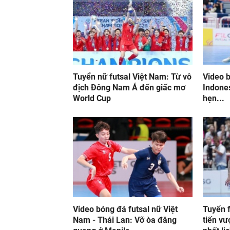
Tuyển nữ futsal Việt Nam: Từ vô
Video b
địch Đông Nam Á đến giấc mơ
Indones
World Cup
hẹn...
Video bóng đá futsal nữ Việt
Tuyển 
Nam - Thái Lan: Vỡ òa đăng
tiến vư