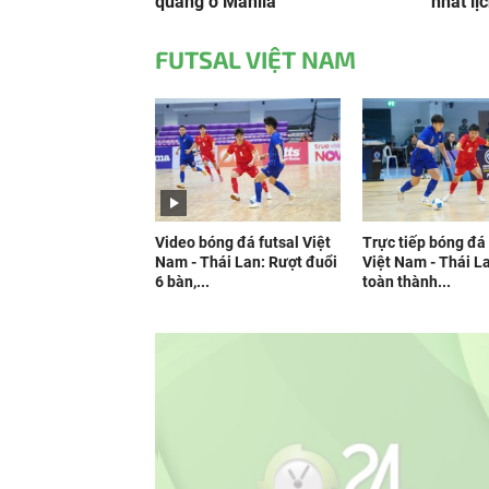
quang ở Manila
nhất lịc
FUTSAL VIỆT NAM
Video bóng đá futsal Việt
Trực tiếp bóng đá 
Nam - Thái Lan: Rượt đuổi
Việt Nam - Thái L
6 bàn,...
toàn thành...