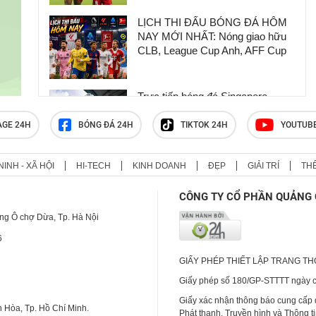
LỊCH THI ĐẤU BÓNG ĐÁ HÔM
NAY MỚI NHẤT: Nóng giao hữu
CLB, League Cup Anh, AFF Cup
Trực tiếp bóng đá Singapore -
Indonesia: Anuar bỏ lỡ đòn "chốt
hạ" (AFF Cup) (Hết giờ)
AGE 24H
BÓNG ĐÁ 24H
TIKTOK 24H
YOUTUB
NINH - XÃ HỘI
HI-TECH
KINH DOANH
ĐẸP
GIẢI TRÍ
TH
Lịch thi đấu ASEAN Cup 2026
(AFF Cup) mới nhất, lịch thi đấu
CÔNG TY CỔ PHẦN QUẢNG 
đội tuyển Việt Nam
ng Ô chợ Dừa, Tp. Hà Nội
6
GIẤY PHÉP THIẾT LẬP TRANG T
Giấy phép số 180/GP-STTTT ngày cấ
Giấy xác nhận thông báo cung cấp
 Hòa, Tp. Hồ Chí Minh.
Phát thanh, Truyền hình và Thông t