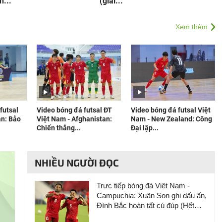
h...
(giải...
Xem thêm
futsal
Video bóng đá futsal ĐT
Video bóng đá futsal Việt
an: Bảo
Việt Nam - Afghanistan:
Nam - New Zealand: Công
Chiến thắng...
Đại lập...
NHIỀU NGƯỜI ĐỌC
Trực tiếp bóng đá Việt Nam -
Campuchia: Xuân Son ghi dấu ấn,
Đình Bắc hoàn tất cú đúp (Hết
giờ)