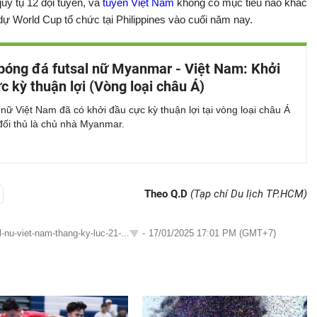
quy tụ 12 đội tuyển, và
tuyển Việt Nam
không có mục tiêu nào khác
dự World Cup tổ chức tại Philippines vào cuối năm nay.
bóng đá futsal nữ Myanmar - Việt Nam: Khởi
c kỳ thuận lợi (Vòng loại châu Á)
 nữ Việt Nam đã có khởi đầu cực kỳ thuận lợi tại vòng loại châu Á
đối thủ là chủ nhà Myanmar.
Theo Q.D
(Tạp chí Du lịch TP.HCM)
-nu-viet-nam-thang-ky-luc-21-...
-
17/01/2025 17:01 PM (GMT+7)