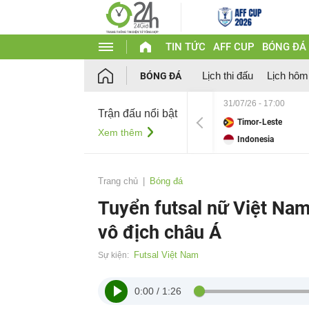
TIN TỨC
AFF CUP
BÓNG ĐÁ
Lịch thi đấu
Lịch hôm
BÓNG ĐÁ
31/07/26 - 17:00
Trận đấu nổi bật
Timor-Leste
Xem thêm
Indonesia
Trang chủ
Bóng đá
Tuyển futsal nữ Việt Nam 
vô địch châu Á
Futsal Việt Nam
Sự kiện:
0:00
/
1:26