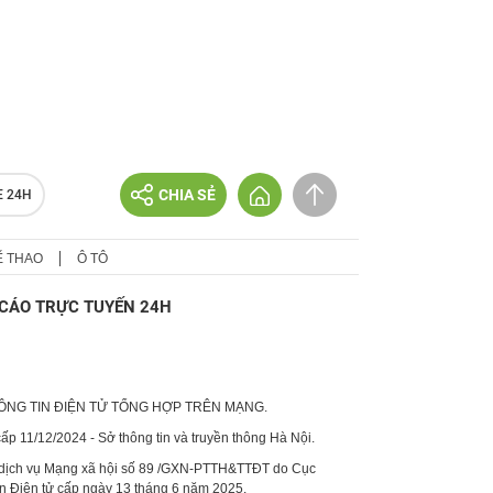
CHIA SẺ
E 24H
Ể THAO
Ô TÔ
CÁO TRỰC TUYẾN 24H
HÔNG TIN ĐIỆN TỬ TỔNG HỢP TRÊN MẠNG.
p 11/12/2024 - Sở thông tin và truyền thông Hà Nội.
 dịch vụ Mạng xã hội số 89 /GXN-PTTH&TTĐT do Cục
in Điện tử cấp ngày 13 tháng 6 năm 2025.