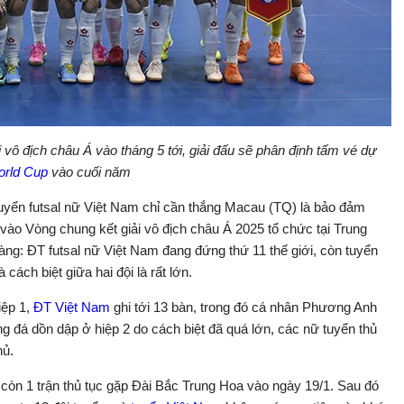
 vô địch châu Á vào tháng 5 tới, giải đấu sẽ phân định tấm vé dự
rld Cup
vào cuối năm
tuyển futsal nữ Việt Nam chỉ cần thắng Macau (TQ) là bảo đảm
 vào Vòng chung kết giải vô địch châu Á 2025 tổ chức tại Trung
àng: ĐT futsal nữ Việt Nam đang đứng thứ 11 thế giới, còn tuyển
cách biệt giữa hai đội là rất lớn.
iệp 1,
ĐT Việt Nam
ghi tới 13 bàn, trong đó cá nhân Phương Anh
g đá dồn dập ở hiệp 2 do cách biệt đã quá lớn, các nữ tuyển thủ
hủ.
ỉ còn 1 trận thủ tục gặp Đài Bắc Trung Hoa vào ngày 19/1. Sau đó