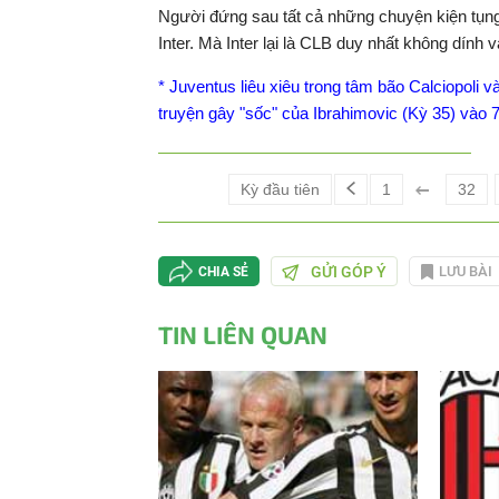
Người đứng sau tất cả những chuyện kiện tụng đ
Inter. Mà Inter lại là CLB duy nhất không dính 
* Juventus liêu xiêu trong tâm bão Calciopoli
truyện gây "sốc" của Ibrahimovic (Kỳ 35) vào 
Kỳ đầu tiên
1
32
GỬI GÓP Ý
LƯU BÀI
CHIA SẺ
TIN LIÊN QUAN