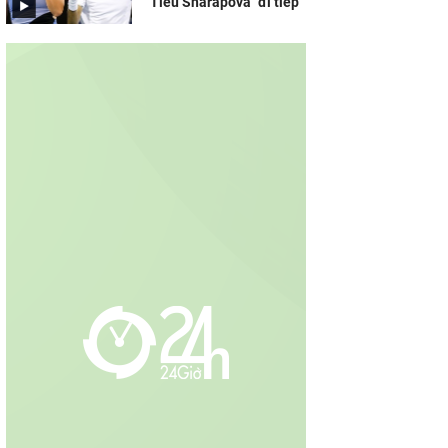
"Tiểu Sharapova" đi tiếp