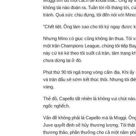
Moggi tìm đủ mọi cách để khoái thác. Ông ấy lú
không tài nào đoán ra. Tuần tới rồi tháng tới, c
tránh. Quá sức chịu đựng, tôi đến nói với Mino
"Chết tiệt. Ông làm sao cho tôi ký ngay được k
Nhưng Mino có giục cũng không ăn thua. Tôi vẫn
một trận Champions League, chúng tôi tiếp Baye
này cứ kè kè theo tôi suốt cả trận, tâm trạng 
chưa dừng lại ở đó.
Phút thứ 90 tôi ngã trong vòng cấm địa. Khi ấy 
và trận đấu sẽ sớm kết thúc thôi. Nhưng tôi đ
vàng.
Thẻ đỏ, Capello tất nhiên là không vui chút nà
ngốc nghếch.
Vấn đề không phải là Capello mà là Moggi. Ông
Juve quyết định sẽ hủy thương lượng. Tôi thật 
thương thảo, phần thưởng cho cả một năm phấn đ