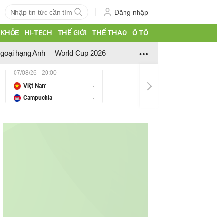
Đăng nhập
 KHỎE
HI-TECH
THẾ GIỚI
THỂ THAO
Ô TÔ
goại hạng Anh
World Cup 2026
07/08/26 - 20:00
Việt Nam
-
Campuchia
-