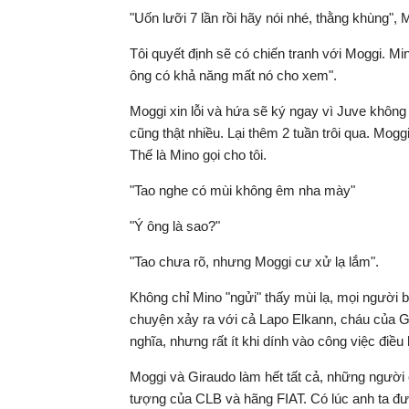
"Uốn lưỡi 7 lần rồi hãy nói nhé, thằng khùng", M
Tôi quyết định sẽ có chiến tranh với Moggi. Mi
ông có khả năng mất nó cho xem".
Moggi xin lỗi và hứa sẽ ký ngay vì Juve không 
cũng thật nhiều. Lại thêm 2 tuần trôi qua. Moggi 
Thế là Mino gọi cho tôi.
"Tao nghe có mùi không êm nha mày"
"Ý ông là sao?"
"Tao chưa rõ, nhưng Moggi cư xử lạ lắm".
Không chỉ Mino "ngửi" thấy mùi lạ, mọi người b
chuyện xảy ra với cả Lapo Elkann, cháu của Gia
nghĩa, nhưng rất ít khi dính vào công việc điề
Moggi và Giraudo làm hết tất cả, những người
tượng của CLB và hãng FIAT. Có lúc anh ta đượ