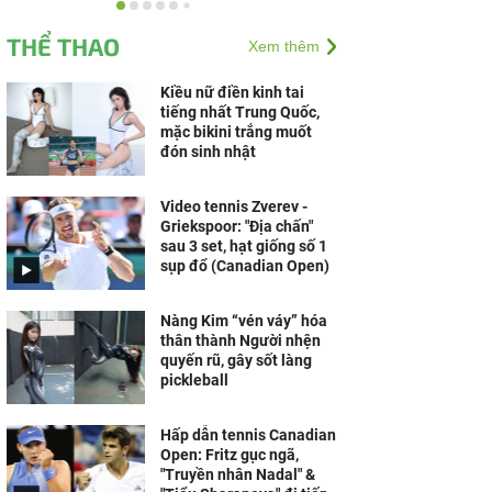
Compound thế hệ mới
The Palm Island: những
THỂ THAO
Xem thêm
giá trị nằm ở bản quy
hoạch vượt trội
Kiều nữ điền kinh tai
tiếng nhất Trung Quốc,
Nói khó, yếu liệt nửa
mặc bikini trắng muốt
người, người đàn ông bất
đón sinh nhật
ngờ phát hiện u não ác
tính
Video tennis Zverev -
Griekspoor: "Địa chấn"
sau 3 set, hạt giống số 1
sụp đổ (Canadian Open)
Nàng Kim “vén váy” hóa
thân thành Người nhện
quyến rũ, gây sốt làng
pickleball
Hấp dẫn tennis Canadian
Open: Fritz gục ngã,
"Truyền nhân Nadal" &