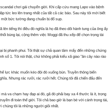
o scandal chơi gái chuyển giới. Khi cấp cứu mang Lapo vào bệnh
 lập tức leo lên trang nhất của tất cả các báo. Sau này tôi mới biết
ong một bức tường đang chuẩn bị đổ sụp.
ã lên tiếng thì điều đó nghĩa là họ đã theo dõi hành tung của ông ấy
ị thổi bùng lại, cộng thêm việc Moggi đã thu xếp để chọn trọng tài
ại bị phanh phui. Tôi thật sự chả quan tâm mấy đến những chứng
h số 1. Tôi nói thật, chứ không phải kiểu xã giao "ăn cây nào rào
 thế lực khác muốn kéo đội đó xuống bùn. Truyền thông biến
hĩa. Nhưng rác rưởi, rác rưởi hết. Chúng tôi đã chiến đấu đến
i mà va chạm hay đạp ai đó, gã đó phải bay xa 4 thước là ít, trọng
uyền đi toàn thế giới. Tôi chả bao giờ là bạn bè với cánh trọng tài,
vì chúng tôi là những người giỏi nhất.