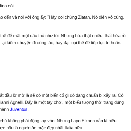
ino nói.
no đến và nói với ông ấy: "Hãy coi chừng Zlatan. Nó điên vô cùng,
thể để mất một cầu thủ như tôi. Nhưng hứa thật nhiều, thất hứa rồi
lại kiếm chuyện đi công tác, hay đại loại thế để tiếp tục trì hoãn.
ắt đầu lờ mờ là sẽ có một biến cố gì đó đang chuẩn bị xảy ra. Có
nni Agnelli. Đấy là một tay chơi, một biểu tượng thời trang đúng
u hành
Juventus
.
 chủ không phải động tay vào. Nhưng Lapo Elkann vẫn là biểu
c bầu là người ăn mặc đẹp nhất Italia nữa.