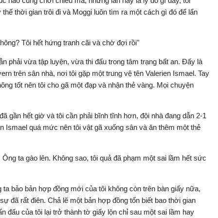
c nào cũng chơi chiêu mà, nhưng lần này là lý do gì đây, tôi
ứ thế thời gian trôi đi và Moggi luôn tìm ra một cách gì đó để lẩn
:
hông? Tôi hết hứng tranh cãi và chờ đợi rồi"
 phải vừa tập luyện, vừa thi đấu trong tâm trạng bất an. Đấy là
rn trên sân nhà, nơi tôi gặp một trung vệ tên Valerien Ismael. Tay
không tốt nên tôi cho gã một đạp và nhận thẻ vàng. Mọi chuyện
đã gần hết giờ và tôi cần phải bĩnh tĩnh hơn, đội nhà đang dẫn 2-1
iên Ismael quá mức nên tôi vật gã xuống sân và ăn thêm một thẻ
o. Ông ta gào lên. Không sao, tôi quả đã phạm một sai lầm hết sức
 ta bảo bản hợp đồng mới của tôi không còn trên bàn giấy nữa,
sự đã rất điên. Chả lẽ một bản hợp đồng tốn biết bao thời gian
ấu của tôi lại trở thành tờ giấy lộn chỉ sau một sai lầm hay