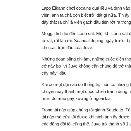
Lapo Elkann chơi cocaine quá liều và dính và
viện, anh ta chả còn biết trời đất gì nữa. Tin ấy
đấy thật ra chỉ là viên gạch đầu tiên rớt ra tr
Moggi dính líu đến cảnh sát. Một khi cảnh sát đ
từ rất, rất lâu rồi. Scandal doping ngày trước b
cho các trận đấu của Juve.
Những đoạn băng ghi âm, những cuộc điện tho
cớ này bởi vì Juve không cần chúng để trở thàn
cây nấy" đâu.
Khi có một đội nào đó thống trị, luôn có những
chuyện này thành một cuộc chiến tranh đúng ng
mức đổ máu gãy xương ở ngoài kia.
Trọng tài nào giúp chúng tôi giành Scudetto. Tô
tài nào mà cứu tôi được khi hình ảnh ấy được tr
các đồng đội tôi cũng thế. Juve trở thành số 1 