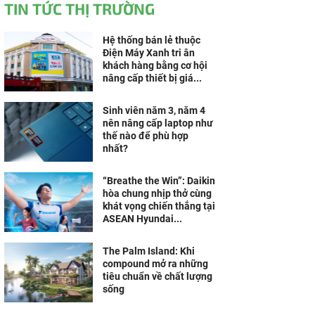
TIN TỨC THỊ TRƯỜNG
Hệ thống bán lẻ thuộc
Điện Máy Xanh tri ân
khách hàng bằng cơ hội
nâng cấp thiết bị giá...
Sinh viên năm 3, năm 4
nên nâng cấp laptop như
thế nào để phù hợp
nhất?
“Breathe the Win”: Daikin
hòa chung nhịp thở cùng
khát vọng chiến thắng tại
ASEAN Hyundai...
The Palm Island: Khi
compound mở ra những
tiêu chuẩn về chất lượng
sống