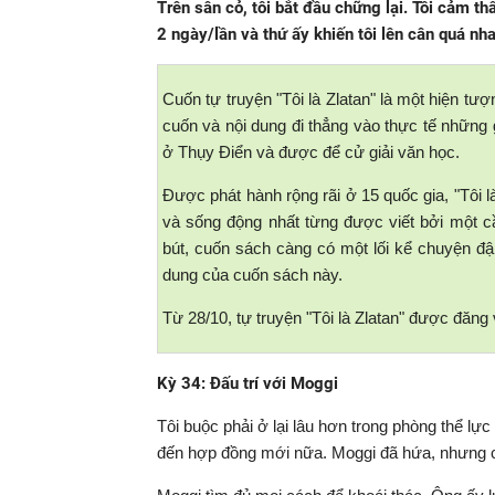
Trên sân cỏ, tôi bắt đầu chững lại. Tôi cảm t
2 ngày/lần và thứ ấy khiến tôi lên cân quá nh
Cuốn tự truyện "Tôi là Zlatan" là một hiện tượ
cuốn và nội dung đi thẳng vào thực tế những 
ở Thụy Điển và được để cử giải văn học.
Được phát hành rộng rãi ở 15 quốc gia, "Tôi l
và sống động nhất từng được viết bởi một c
bút, cuốn sách càng có một lối kể chuyện đậm
dung của cuốn sách này.
Từ 28/10, tự truyện "Tôi là Zlatan" được đăng
Kỳ 34: Đấu trí với Moggi
Tôi buộc phải ở lại lâu hơn trong phòng thể lự
đến hợp đồng mới nữa. Moggi đã hứa, nhưng c