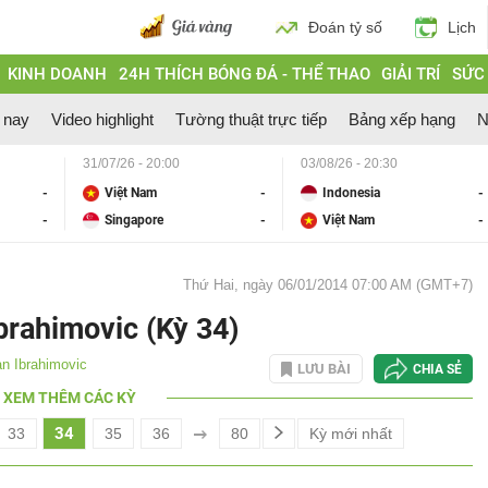
Đoán tỷ số
Lịch
KINH DOANH
24H THÍCH BÓNG ĐÁ - THỂ THAO
GIẢI TRÍ
SỨC
 nay
Video highlight
Tường thuật trực tiếp
Bảng xếp hạng
N
31/07/26 - 20:00
03/08/26 - 20:30
-
Việt Nam
-
Indonesia
-
-
Singapore
-
Việt Nam
-
Thứ Hai, ngày 06/01/2014 07:00 AM (GMT+7)
brahimovic (Kỳ 34)
an Ibrahimovic
LƯU BÀI
CHIA SẺ
XEM THÊM CÁC KỲ
34
33
35
36
80
Kỳ mới nhất