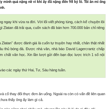
hấy mình quá nặng nề vì khi ấy đã nặng đến 98 ký lô. Tôi ăn mì ống
anh.
ng ngay khi vừa ra đời. Với lối viết phóng túng, cách kể chuyện lôi
gì Zlatan đã trải qua, cuốn sách đã bán hơn 700.000 bản chỉ riêng
à Zlatan" được đánh giá là cuốn tự truyện hay nhất, chân thật nhất
ầu thủ bóng đá. Được nhà văn, nhà báo David Lagercrantz chấp
 chất văn học. Xin lần lượt gửi đến bạn đọc lược trích 1 số nội
 vào các ngày thứ Hai, Tư, Sáu hàng tuần.
c và cố thay đổi thực đơn ăn uống. Ngoài ra còn có vấn đề liên quan
hưa thấy ông ấy làm gì cả.