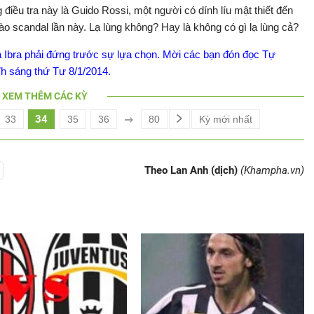
iều tra này là Guido Rossi, một người có dính líu mật thiết đến
vào scandal lần này. Lạ lùng không? Hay là không có gì lạ lùng cả?
 và Ibra phải đứng trước sự lựa chọn. Mời các bạn đón đọc Tự
7h sáng thứ Tư 8/1/2014.
XEM THÊM CÁC KỲ
34
33
35
36
80
Kỳ mới nhất
Theo Lan Anh (dịch)
(Khampha.vn)