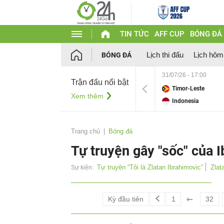
TIN TỨC
AFF CUP
BÓNG ĐÁ
Lịch thi đấu
Lịch hôm
BÓNG ĐÁ
31/07/26 - 17:00
Trận đấu nổi bật
Timor-Leste
Xem thêm
Indonesia
Trang chủ
Bóng đá
Tự truyện gây "sốc" của I
Tự truyện “Tôi là Zlatan Ibrahimovic”
Zlat
Sự kiện:
Kỳ đầu tiên
1
32