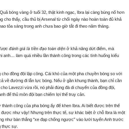
 Quả bóng vàng ở tuổi 32, thật kinh ngạc, Ibra lại càng bùng nổ hơn
g cho thấy, cầu thủ bị Arsenal từ chối ngày nào hoàn toàn đủ khả
hao tỏa sáng trong anh chưa bao giờ tắt đi theo năm tháng.
ược đánh giá là tiền đạo toàn diện
ở khả năng dứt điểm, mà
hi anh… làm quá nhiều lần thành công trong các tình huống kiểu
g cho đồng đội lập công. Cái khó của một pha chuyền bóng so với
o cả về đường đi lẫn lực bóng. Nếu ở gần khung thành, bạn chỉ cần
 cho Lavezzi vừa rồi, nó phải đúng đà di chuyển của đồng đội,
h để thủ môn đội bạn chiếm lợi thế truy cản.
 thành công của pha bóng ấy để khen Ibra. Ai biết được trên thế
được như vậy! Nhưng trên thực tế, sự khác biệt ở chỗ Ibra là một
ống như bàn thắng “xe đạp chổng ngược” vào lưới tuyển Anh trước
g thực sự.