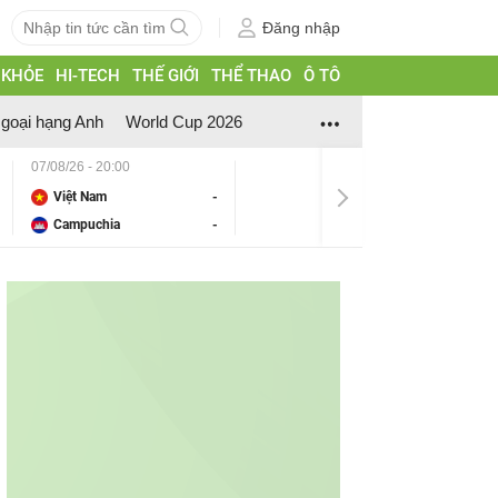
Đăng nhập
 KHỎE
HI-TECH
THẾ GIỚI
THỂ THAO
Ô TÔ
goại hạng Anh
World Cup 2026
07/08/26 - 20:00
Việt Nam
-
Campuchia
-