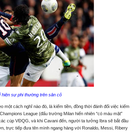
ể hiện sự phi thường trên sân cỏ
o một cách nghĩ nào đó, là kiếm tiền, đồng thời đánh đổi việc kiếm
ay Champions League (đấu trường Milan hiển nhiên “có máu mặt”
m các cúp VĐQG, và khi Cavani đến, người ta tưởng Ibra sẽ bắt đầu
ơn, trực tiếp đưa tên mình ngang hàng với Ronaldo, Messi, Ribery