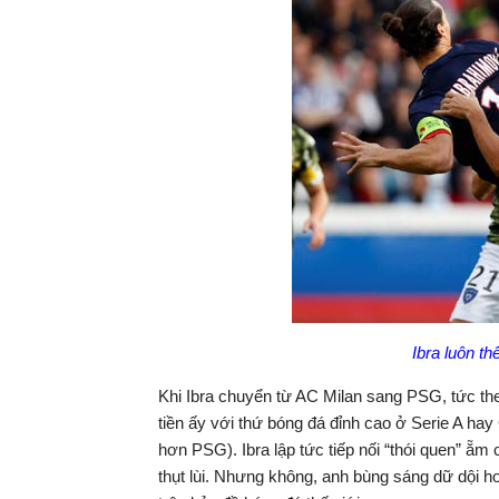
Ibra luôn th
Khi Ibra chuyển từ AC Milan sang PSG, tức the
tiền ấy với thứ bóng đá đỉnh cao ở Serie A h
hơn PSG). Ibra lập tức tiếp nối “thói quen” ẵ
thụt lùi. Nhưng không, anh bùng sáng dữ dội h