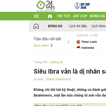
TIN TỨC
AFF CUP
BÓNG ĐÁ
Lịch thi đấu
Lịch hôm
BÓNG ĐÁ
31/07/26 - 17:00
Trận đấu nổi bật
Timor-Leste
Xem thêm
Indonesia
Trang chủ
Bóng đá
Siêu Ibra vẫn là dị nhân 
Zlatan Ibrahimovic
Sự kiện:
Không chỉ đòi hỏi kỹ thuật, những cú đánh gót
Ibrahimovic, một lần nữa chứng tỏ anh vẫn đa