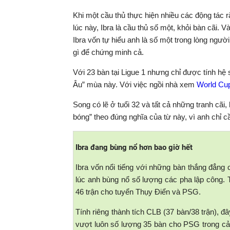
Khi một cầu thủ thực hiện nhiều các động tác rắ
lúc này, Ibra là cầu thủ số một, khỏi bàn cãi.
Ibra vốn tự hiểu anh là số một trong lòng ngư
gì để chứng minh cả.
Với 23 bàn tại Ligue 1 nhưng chỉ được tính hệ 
Âu” mùa này. Với việc ngồi nhà xem
World Cu
Song có lẽ ở tuổi 32 và tất cả những tranh cã
bóng” theo đúng nghĩa của từ này, vì anh chỉ c
Ibra đang bùng nổ hơn bao giờ hết
Ibra vốn nổi tiếng với những bàn thắng đẳng 
lúc anh bùng nổ số lượng các pha lập công. T
46 trận cho tuyển Thụy Điển và PSG.
Tính riêng thành tích CLB (37 bàn/38 trận), đâ
vượt luôn số lượng 35 bàn cho PSG trong cả