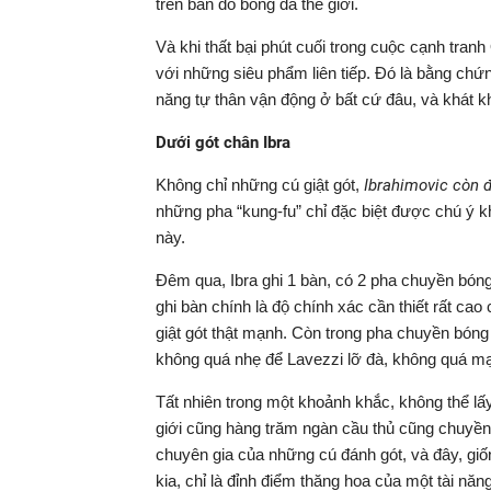
trên bản đồ bóng đá thế giới.
Và khi thất bại phút cuối trong cuộc cạnh tranh
với những siêu phẩm liên tiếp. Đó là bằng chứn
năng tự thân vận động ở bất cứ đâu, và khát k
Dưới gót chân Ibra
Không chỉ những cú giật gót,
Ibrahimovic còn đ
những pha “kung-fu” chỉ đặc biệt được chú ý k
này.
Đêm qua, Ibra ghi 1 bàn, có 2 pha chuyền bón
ghi bàn chính là độ chính xác cần thiết rất ca
giật gót thật mạnh. Còn trong pha chuyền bóng
không quá nhẹ để Lavezzi lỡ đà, không quá mạn
Tất nhiên trong một khoảnh khắc, không thể lấy
giới cũng hàng trăm ngàn cầu thủ cũng chuyền 
chuyên gia của những cú đánh gót, và đây, gi
kia, chỉ là đỉnh điểm thăng hoa của một tài năn