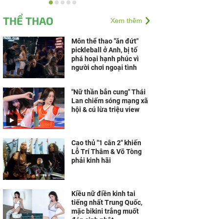
Trung tâm Y khoa
Phương Nam lan tỏa
THỂ THAO
Xem thêm
nghĩa cử đẹp vì cộng
đồng
Môn thể thao "ăn đứt"
pickleball ở Anh, bị tố
phá hoại hạnh phúc vì
người chơi ngoại tình
"Nữ thần bắn cung" Thái
Lan chiếm sóng mạng xã
hội & cú lừa triệu view
Cao thủ "1 cân 2" khiến
Lỗ Trí Thâm & Võ Tòng
phải kinh hãi
Kiều nữ điền kinh tai
tiếng nhất Trung Quốc,
mặc bikini trắng muốt