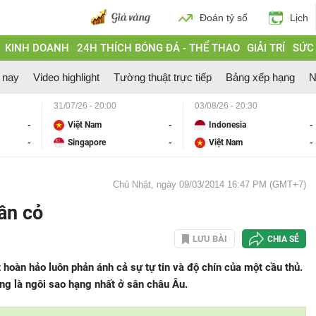
Đoán tỷ số
Lịch
KINH DOANH
24H THÍCH BÓNG ĐÁ - THỂ THAO
GIẢI TRÍ
SỨC
 nay
Video highlight
Tường thuật trực tiếp
Bảng xếp hạng
N
31/07/26 - 20:00
03/08/26 - 20:30
-
Việt Nam
-
Indonesia
-
-
Singapore
-
Việt Nam
-
Chủ Nhật, ngày 09/03/2014 16:47 PM (GMT+7)
sân cỏ
LƯU BÀI
CHIA SẺ
 hoàn hảo luôn phản ánh cả sự tự tin và độ chín của một cầu thủ.
ng là ngôi sao hạng nhất ở sân châu Âu.