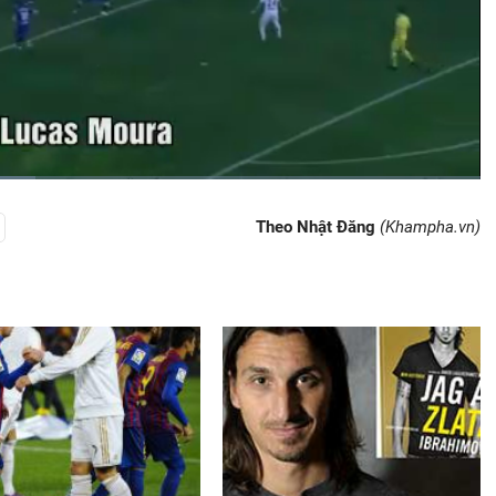
on
Bật
Toàn
Backward
Theo Nhật Đăng
(Khampha.vn)
âm
màn
thanh
hình