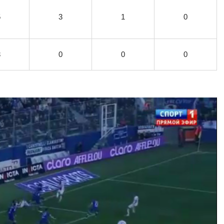
5
3
1
0
3
0
0
0