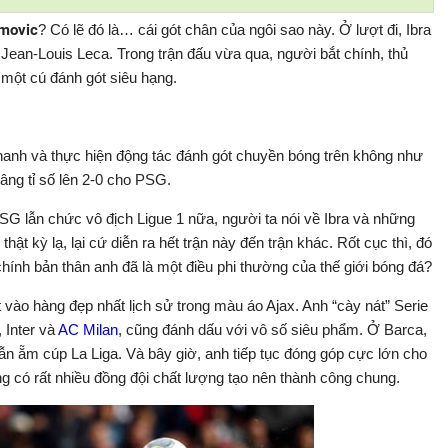
imovic
? Có lẽ đó là… cái gót chân của ngôi sao này. Ở lượt đi, Ibra
 Jean-Louis Leca. Trong trận đấu vừa qua, người bắt chính, thủ
một cú đánh gót siêu hạng.
hanh và thực hiện động tác đánh gót chuyền bóng trên không như
âng tỉ số lên 2-0 cho PSG.
SG lẫn chức vô địch Ligue 1 nữa, người ta nói về Ibra và những
ật kỳ lạ, lại cứ diễn ra hết trận này đến trận khác. Rốt cục thì, đó
chính bản thân anh đã là một điều phi thường của thế giới bóng đá?
t vào hàng đẹp nhất lịch sử trong màu áo Ajax. Anh “cày nát” Serie
, Inter và
AC Milan
, cũng đánh dấu với vô số siêu phẩm. Ở Barca,
ẫn ẵm cúp La Liga. Và bây giờ, anh tiếp tục đóng góp cực lớn cho
 có rất nhiều đồng đội chất lượng tạo nên thành công chung.