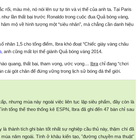
c rối, màu mè, nó nói lên sự tự tin và vị thế của anh ta. Tại Paris
 Và như lần thất bại trước Ronaldo trong cuộc đua Quả bóng vàng,
ời hâm mộ về hình tượng một “siêu nhân”, mà chẳng cần danh hiệu
số nhân 1,5 cho tổng điểm, Ibra khó đoạt “Chiếc giày vàng châu
p
, anh cũng mất lợi thế giành Quả bóng vàng 2014.
i, hào quang, thất bại, tham vọng, ước vọng…
Ibra
chỉ đang “chơi
ần cái gót chân để đứng vững trong lịch sử bóng đá thế giới.
cấp, nhưng mùa này ngoài việc liên tục lập siêu phẩm, đây còn là
ính tổng thể theo thống kê ESPN, Ibra đã ghi đến 47 bàn chỉ sau
y là thành tích ghi bàn tốt nhất sự nghiệp cầu thủ này, thậm chí đã
 mùa năm ngoái. Tính ở khâu kiến tạo, "đường chuyền ma thuật"