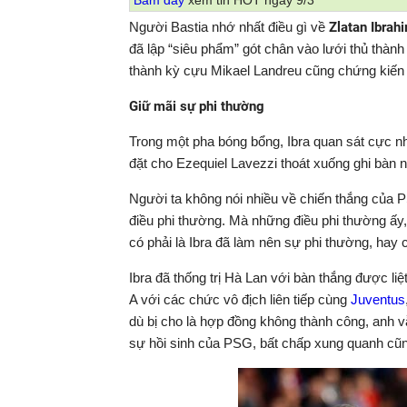
Bấm đây
xem tin HOT ngày 9/3
Người Bastia nhớ nhất điều gì về
Zlatan Ibrah
đã lập “siêu phẩm” gót chân vào lưới thủ thành
thành kỳ cựu Mikael Landreu cũng chứng kiến 
Giữ mãi sự phi thường
Trong một pha bóng bổng, Ibra quan sát cực n
đặt cho Ezequiel Lavezzi thoát xuống ghi bàn n
Người ta không nói nhiều về chiến thắng của P
điều phi thường. Mà những điều phi thường ấy, th
có phải là Ibra đã làm nên sự phi thường, hay 
Ibra đã thống trị Hà Lan với bàn thắng được liệ
A với các chức vô địch liên tiếp cùng
Juventus
dù bị cho là hợp đồng không thành công, anh v
sự hồi sinh của PSG, bất chấp xung quanh cũng