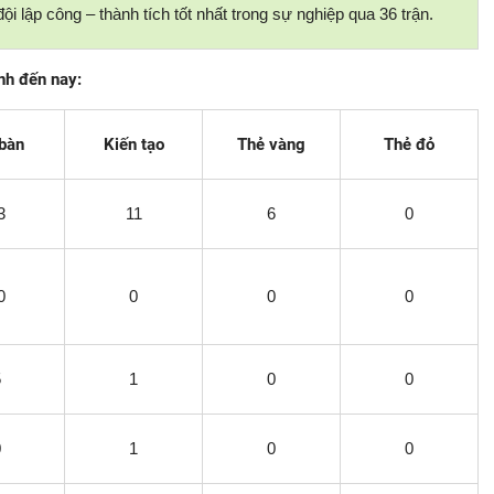
i lập công – thành tích tốt nhất trong sự nghiệp qua 36 trận.
nh đến nay:
 bàn
Kiến tạo
Thẻ vàng
Thẻ đỏ
3
11
6
0
0
0
0
0
5
1
0
0
0
1
0
0