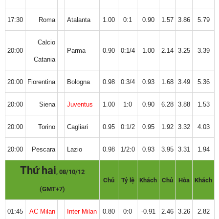
17:30
Roma
Atalanta
1.00
0:1
0.90
1.57
3.86
5.79
Calcio
20:00
Parma
0.90
0:1/4
1.00
2.14
3.25
3.39
Catania
20:00
Fiorentina
Bologna
0.98
0:3/4
0.93
1.68
3.49
5.36
20:00
Siena
Juventus
1.00
1:0
0.90
6.28
3.88
1.53
20:00
Torino
Cagliari
0.95
0:1/2
0.95
1.92
3.32
4.03
20:00
Pescara
Lazio
0.98
1/2:0
0.93
3.95
3.31
1.94
Thứ hai
, 08/10/12
Chủ
Tỷ lệ
Khách
Chủ
Hòa
Khách
(GMT+7)
01:45
AC Milan
Inter Milan
0.80
0:0
-0.91
2.46
3.26
2.82