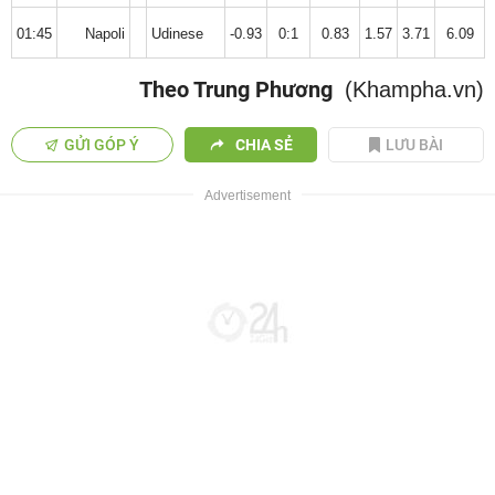
01:45
Napoli
Udinese
-0.93
0:1
0.83
1.57
3.71
6.09
Theo Trung Phương
(Khampha.vn)
GỬI GÓP Ý
CHIA SẺ
LƯU BÀI