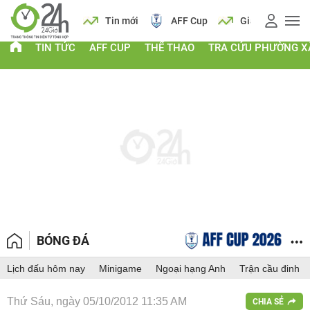
 vàng
Lịch
Tin mới
AFF Cup
Giá vàng
TIN TỨC
AFF CUP
THỂ THAO
TRA CỨU PHƯỜNG X
BÓNG ĐÁ
Lịch đấu hôm nay
Minigame
Ngoại hạng Anh
Trận cầu đinh
Thứ Sáu, ngày 05/10/2012 11:35 AM
CHIA SẺ