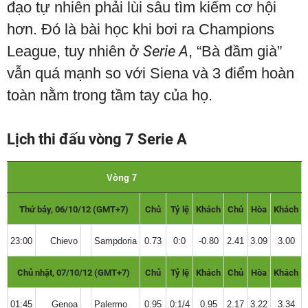
đạo tự nhiên phải lùi sâu tìm kiếm cơ hội
hơn. Đó là bài học khi bơi ra Champions
League, tuy nhiên ở
Serie A
, “Bà đầm già”
vẫn quá mạnh so với Siena và 3 điểm hoàn
toàn nằm trong tầm tay của họ.
Lịch thi đấu vòng 7 Serie A
Vòng 7
Thứ bảy, 06/10/12 (GMT+7)
Chủ
Tỷ lệ
Khách
Chủ
Hòa
Khách
23:00
Chievo
Sampdoria
0.73
0:0
-0.80
2.41
3.09
3.00
Chủ nhật, 07/10/12 (GMT+7)
Chủ
Tỷ lệ
Khách
Chủ
Hòa
Khách
01:45
Genoa
Palermo
0.95
0:1/4
0.95
2.17
3.22
3.34