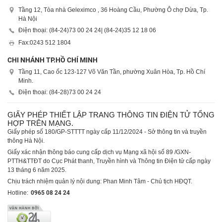
Tầng 12, Tòa nhà Geleximco , 36 Hoàng Cầu, Phường Ô chợ Dừa, Tp.
Hà Nội
Điện thoại: (84-24)
73 00 24 24
| (84-24)
35 12 18 06
Fax:
0243 512 1804
CHI NHÁNH TP.HỒ CHÍ MINH
Tầng 11, Cao ốc 123-127 Võ Văn Tần, phường Xuân Hòa, Tp. Hồ Chí
Minh.
Điện thoại: (84-28)
73 00 24 24
GIẤY PHÉP THIẾT LẬP TRANG THÔNG TIN ĐIỆN TỬ TỔNG
HỢP TRÊN MẠNG.
Giấy phép số 180/GP-STTTT ngày cấp 11/12/2024 - Sở thông tin và truyền
thông Hà Nội.
Giấy xác nhận thông báo cung cấp dịch vụ Mạng xã hội số 89 /GXN-
PTTH&TTĐT do Cục Phát thanh, Truyền hình và Thông tin Điện tử cấp ngày
13 tháng 6 năm 2025.
Chịu trách nhiệm quản lý nội dung: Phan Minh Tâm - Chủ tịch HĐQT.
Hotline:
0965 08 24 24