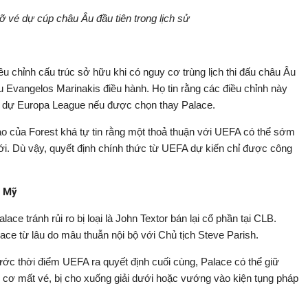
lỡ vé dự cúp châu Âu đầu tiên trong lịch sử
u chỉnh cấu trúc sở hữu khi có nguy cơ trùng lịch thi đấu châu Âu
 Evangelos Marinakis điều hành. Họ tin rằng các điều chỉnh này
ham dự Europa League nếu được chọn thay Palace.
ao của Forest khá tự tin rằng một thoả thuận với UEFA có thể sớm
i. Dù vậy, quyết định chính thức từ UEFA dự kiến chỉ được công
ủ Mỹ
ce tránh rủi ro bị loại là John Textor bán lại cổ phần tại CLB.
alace từ lâu do mâu thuẫn nội bộ với Chủ tịch Steve Parish.
ớc thời điểm UEFA ra quyết định cuối cùng, Palace có thể giữ
cơ mất vé, bị cho xuống giải dưới hoặc vướng vào kiện tụng pháp