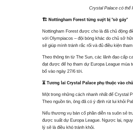
Crystal Palace có thể 
🏗️ Nottingham Forest từng suýt bị "sờ gáy"
Nottingham Forest được cho là đã chủ động điề
với Olympiacos – đội bóng khác do chủ sở hữu
sẽ giúp mình tránh rắc rối và đủ điều kiện t
Theo thông tin từ The Sun, các lãnh đạo cấp c
đạt được để họ tham dự Europa League mùa tớ
bố vào ngày 27/6 tới.
⏳ Tương lai Crystal Palace phụ thuộc vào ch
Một trong những cách nhanh nhất để Crystal Pala
Theo nguồn tin, ông đã có ý định rút lui khỏi P
Nếu thương vụ bán cổ phần diễn ra suôn sẻ trư
được suất dự Europa League. Ngược lại, nguy 
lý sẽ là điều khó tránh khỏi.