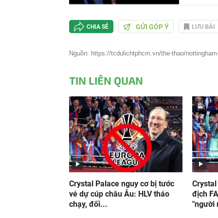
GỬI GÓP Ý
LƯU BÀI
CHIA SẺ
Nguồn: https://tcdulichtphcm.vn/the-thao/nottingham-k
TIN LIÊN QUAN
Crystal Palace nguy cơ bị tước
Crystal
vé dự cúp châu Âu: HLV tháo
địch F
chạy, đối...
"người 