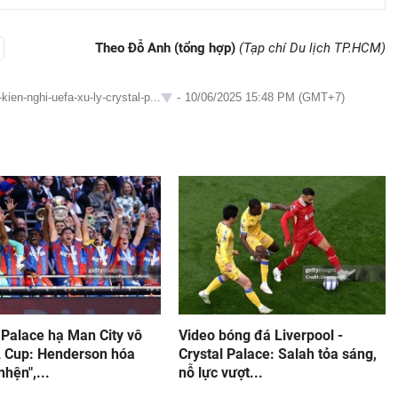
Theo Đỗ Anh (tổng hợp)
(Tạp chí Du lịch TP.HCM)
ien-nghi-uefa-xu-ly-crystal-p...
-
10/06/2025 15:48 PM (GMT+7)
 Palace hạ Man City vô
Video bóng đá Liverpool -
A Cup: Henderson hóa
Crystal Palace: Salah tỏa sáng,
nhện",...
nỗ lực vượt...