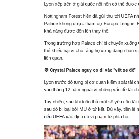
Lyon xếp trên ở giải quốc nội nên có thể được 
Nottingham Forest hiện đã gửi thư tới UEFA n
Palace không được tham dự Europa League, Fo
khả năng được đôn lên thay thế.
Trong trường hợp Palace chỉ bị chuyển xuống 
thể khiếu nại vì cho rằng họ xứng đáng nhận su
liên quan.
🚫 Crystal Palace nguy cơ đi vào "vết xe đổ"
Lyon trước đó từng bị cơ quan kiểm soát tài c
vào tháng 12 năm ngoái vì những vấn đề tài chí
Tuy nhiên, sau khi tuân thủ một số yêu cầu tà
sau đó bị loại bởi MU ở tứ kết. Dù vậy, tiền lệ 
nếu UEFA xác định có vi phạm từ phía họ.