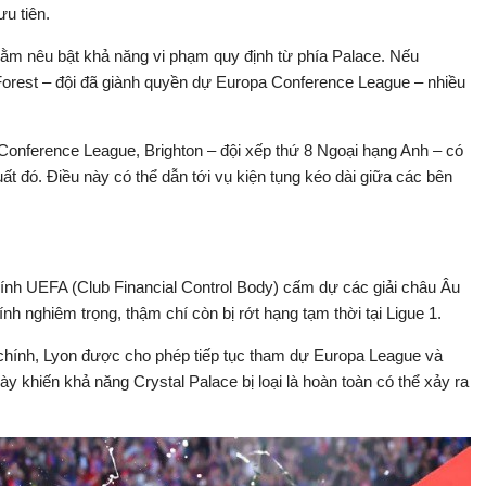
ưu tiên.
hằm nêu bật khả năng vi phạm quy định từ phía Palace. Nếu
rest – đội đã giành quyền dự Europa Conference League – nhiều
Conference League, Brighton – đội xếp thứ 8 Ngoại hạng Anh – có
ất đó. Điều này có thể dẫn tới vụ kiện tụng kéo dài giữa các bên
hính UEFA (Club Financial Control Body) cấm dự các giải châu Âu
nh nghiêm trọng, thậm chí còn bị rớt hạng tạm thời tại Ligue 1.
i chính, Lyon được cho phép tiếp tục tham dự Europa League và
này khiến khả năng Crystal Palace bị loại là hoàn toàn có thể xảy ra