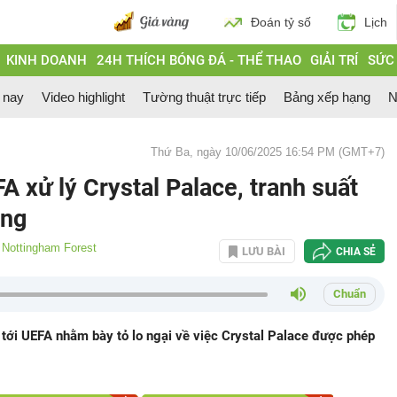
Đoán tỷ số
Lịch
KINH DOANH
24H THÍCH BÓNG ĐÁ - THỂ THAO
GIẢI TRÍ
SỨC
 nay
Video highlight
Tường thuật trực tiếp
Bảng xếp hạng
N
Thứ Ba, ngày 10/06/2025 16:54 PM (GMT+7)
A xử lý Crystal Palace, tranh suất
óng
Nottingham Forest
LƯU BÀI
CHIA SẺ
Chuẩn
tới UEFA nhằm bày tỏ lo ngại về việc Crystal Palace được phép