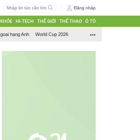
Đăng nhập
 KHỎE
HI-TECH
THẾ GIỚI
THỂ THAO
Ô TÔ
goại hạng Anh
World Cup 2026