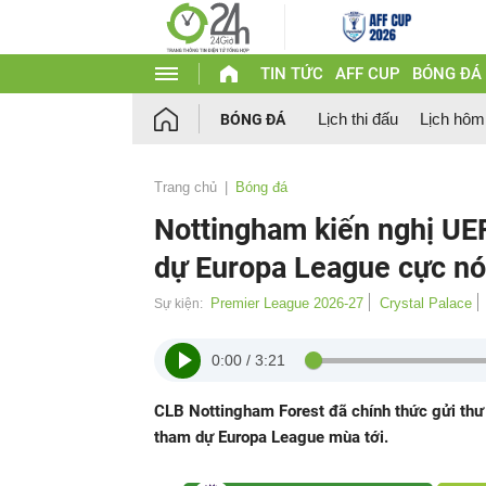
TIN TỨC
AFF CUP
BÓNG ĐÁ
Lịch thi đấu
Lịch hôm
BÓNG ĐÁ
Trang chủ
Bóng đá
Nottingham kiến nghị UEF
dự Europa League cực n
Premier League 2026-27
Crystal Palace
Sự kiện:
0:00
/
3:21
CLB Nottingham Forest đã chính thức gửi thư 
tham dự Europa League mùa tới.