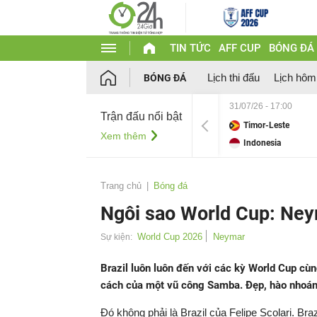
TIN TỨC
AFF CUP
BÓNG ĐÁ
Lịch thi đấu
Lịch hôm
BÓNG ĐÁ
31/07/26 - 17:00
Trận đấu nổi bật
Timor-Leste
Xem thêm
Indonesia
Trang chủ
Bóng đá
Ngôi sao World Cup: Neym
World Cup 2026
Neymar
Sự kiện:
Brazil luôn luôn đến với các kỳ World Cup cù
cách của một vũ công Samba. Đẹp, hào nhoán
Đó không phải là Brazil của Felipe Scolari. Bra