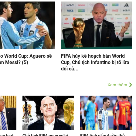
ao World Cup: Aguero sẽ
FIFA hủy kế hoạch bán World
ơn Messi? (5)
Cup, Chủ tịch Infantino bị tố lừa
dối cả...
Xem thêm
àng loạt
Chủ tịch FIFA nguy cơ bị
FIFA tính cấm 6 cầu thủ