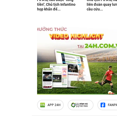
tiền", Chủ tịch Infantino
liên đoàn quay lưn
họp khẩn để...
cầu cứu...
APP 24H
FANP