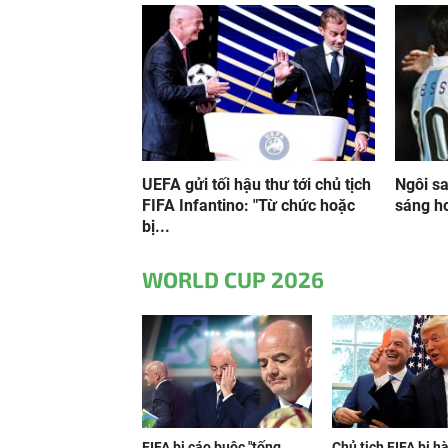
UEFA gửi tối hậu thư tới chủ tịch
Ngôi s
FIFA Infantino: "Từ chức hoặc
sáng h
bị...
WORLD CUP 2026
FIFA bị cáo buộc "tống
Chủ tịch FIFA bị h