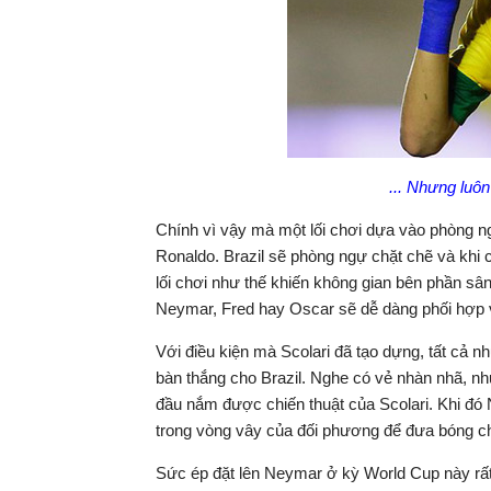
... Nhưng luô
Chính vì vậy mà một lối chơi dựa vào phòng 
Ronaldo. Brazil sẽ phòng ngự chặt chẽ và khi 
lối chơi như thế khiến không gian bên phần s
Neymar, Fred hay Oscar sẽ dễ dàng phối hợp v
Với điều kiện mà Scolari đã tạo dựng, tất cả 
bàn thắng cho Brazil. Nghe có vẻ nhàn nhã, nh
đầu nắm được chiến thuật của Scolari. Khi đó 
trong vòng vây của đối phương để đưa bóng cho
Sức ép đặt lên Neymar ở kỳ World Cup này rất 