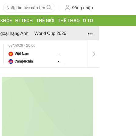
Đăng nhập
 KHỎE
HI-TECH
THẾ GIỚI
THỂ THAO
Ô TÔ
goại hạng Anh
World Cup 2026
07/08/26 - 20:00
Việt Nam
-
Campuchia
-