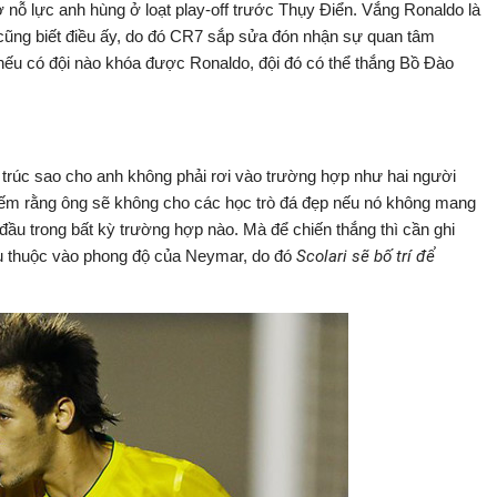
ờ nỗ lực anh hùng ở loạt play-off trước Thụy Điển. Vắng Ronaldo là
cũng biết điều ấy, do đó CR7 sắp sửa đón nhận sự quan tâm
ếu có đội nào khóa được Ronaldo, đội đó có thể thắng Bồ Đào
 trúc sao cho anh không phải rơi vào trường hợp như hai người
 giếm rằng ông sẽ không cho các học trò đá đẹp nếu nó không mang
 đầu trong bất kỳ trường hợp nào. Mà để chiến thắng thì cần ghi
phụ thuộc vào phong độ của Neymar, do đó
Scolari sẽ bố trí để