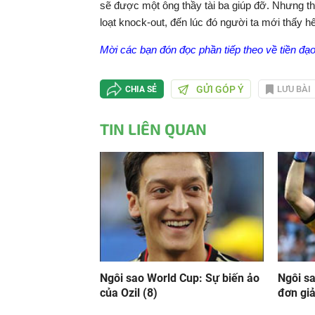
sẽ được một ông thầy tài ba giúp đỡ. Nhưng th
loạt knock-out, đến lúc đó người ta mới thấy 
Mời các bạn đón đọc phần tiếp theo về tiền đ
GỬI GÓP Ý
LƯU BÀI
CHIA SẺ
TIN LIÊN QUAN
Ngôi sao World Cup: Sự biến ảo
Ngôi sa
của Ozil (8)
đơn giả