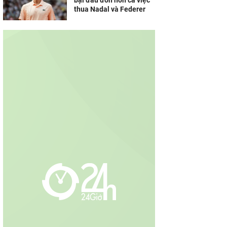
bại đau đớn hơn cả việc
thua Nadal và Federer