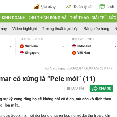
Đoán tỷ số
Lịch
KINH DOANH
24H THÍCH BÓNG ĐÁ - THỂ THAO
GIẢI TRÍ
SỨC
 nay
Video highlight
Tường thuật trực tiếp
Bảng xếp hạng
N
31/07/26 - 20:00
03/08/26 - 20:30
-
Việt Nam
-
Indonesia
-
-
Singapore
-
Việt Nam
-
Thứ Sáu, ngày 06/06/2014 06:00 AM (GMT+7)
ar có xứng là “Pele mới” (11)
LƯU BÀI
CHIA SẺ
ng sự kỳ vọng rằng họ sẽ không chỉ vô địch, mà còn vô địch theo
g, lóa mắt…
zil của Scolari là một đội bóng chuyên bóp nghẹt đối thủ trước khi