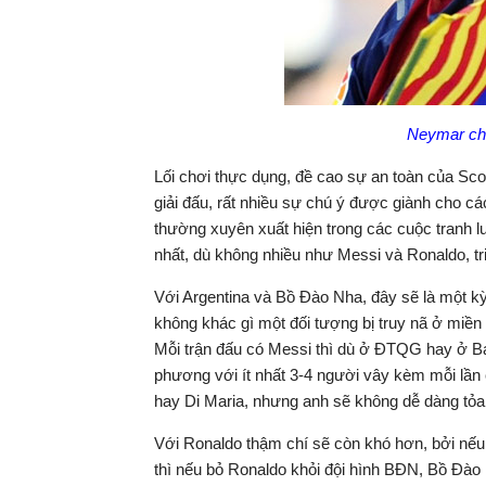
Neymar chư
Lối chơi thực dụng, đề cao sự an toàn của Sco
giải đấu, rất nhiều sự chú ý được giành cho cá
thường xuyên xuất hiện trong các cuộc tranh 
nhất, dù không nhiều như Messi và Ronaldo, tr
Với Argentina và Bồ Đào Nha, đây sẽ là một k
không khác gì một đối tượng bị truy nã ở miền
Mỗi trận đấu có Messi thì dù ở ĐTQG hay ở Ba
phương với ít nhất 3-4 người vây kèm mỗi lần
hay Di Maria, nhưng anh sẽ không dễ dàng tỏa
Với Ronaldo thậm chí sẽ còn khó hơn, bởi nếu 
thì nếu bỏ Ronaldo khỏi đội hình BĐN, Bồ Đà