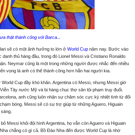
a thật thành công với Barca...
lari sẽ có một ảnh hưởng to lớn ở
World Cup
năm nay. Bước vào
c danh thủ hàng đầu, trong đó Lionel Messi và Cristiano Ronaldo
luận. Neymar cũng là một trong những người được nhắc đến nhiều
iển vọng là anh có thể thành công hơn hẳn hai người kia.
ỳ World Cup đầy khó khăn. Argentina có Messi, nhưng Messi giờ
 Viễn Tây nước Mỹ và bị hàng chục thợ săn tội phạm truy đuổi.
rcelona, anh cũng luôn nhận sự chăm sóc cực kỳ nhiệt tình từ đối
 chạm bóng. Messi sẽ có sự trợ giúp từ những Aguero, Higuain
 sáng.
bỏ Messi khỏi đội hình Argentina, họ vẫn còn Aguero và Higuain
o Nha chẳng có gì cả. Bồ Đào Nha đến được World Cup là nhờ