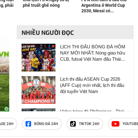
g, phải
phế truất ghế nóng
Argentina ở World Cup
2030, Messi có...
NHIỀU NGƯỜI ĐỌC
LỊCH THI ĐẤU BÓNG ĐÁ HÔM
NAY MỚI NHẤT: Nóng giao hữu
CLB, futsal Việt Nam đấu Thái
Lan
Lịch thi đấu ASEAN Cup 2026
(AFF Cup) mới nhất, lịch thi đấu
đội tuyển Việt Nam
Video bóng đá Philippines - Thái
Lan: Bước ngoặt không chiến,
tiến gần vé bán kết (AFF Cup)
AGE 24H
BÓNG ĐÁ 24H
TIKTOK 24H
YOUTUB