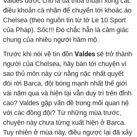
Valdes được cho là đã thỏa thuận xong các
điều khoản cá nhân để chuyển tới khoác áo
Chelsea (theo nguồn tin từ tờ Le 10 Sport
của Pháp). Sốc!!! Đó chắc hẳn là cảm giác
chung của nhiều người hâm mộ.
Trước khi nói về tin đồn
Valdes
sẽ trở thành
người của Chelsea, hãy bàn tới chuyện vì
sao thủ môn này cứ nằng nặc nhất quyết
đòi rời Barca, đội bóng mạnh nhất thế giới
vài năm qua và hiện tại vẫn duy trì trên đỉnh
cao? Valdes gặp vấn đề trong mối quan hệ
với các đồng đội? Từ những mùa trước,
chuyện này chưa từng xuất hiện ở Barca.
Tuy nhiên ở mùa này, điều ngược lại đã xảy