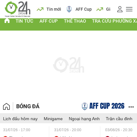
 vàng
Lịch
Tin mới
AFF Cup
Giá vàng
TIN TỨC
AFF CUP
THỂ THAO
TRA CỨU PHƯỜNG X
BÓNG ĐÁ
Lịch đấu hôm nay
Minigame
Ngoại hạng Anh
Trận cầu đinh
31/07/26 - 17:00
31/07/26 - 20:00
03/08/26 - 20:30