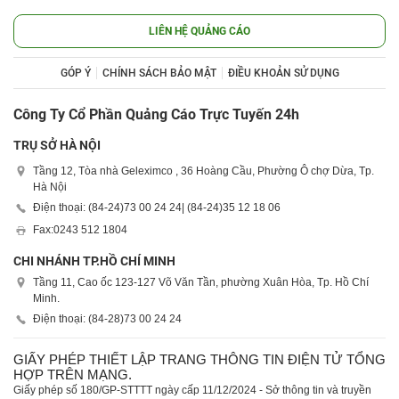
LIÊN HỆ QUẢNG CÁO
GÓP Ý
CHÍNH SÁCH BẢO MẬT
ĐIỀU KHOẢN SỬ DỤNG
Công Ty Cổ Phần Quảng Cáo Trực Tuyến 24h
TRỤ SỞ HÀ NỘI
Tầng 12, Tòa nhà Geleximco , 36 Hoàng Cầu, Phường Ô chợ Dừa, Tp.
Hà Nội
Điện thoại: (84-24)
73 00 24 24
| (84-24)
35 12 18 06
Fax:
0243 512 1804
CHI NHÁNH TP.HỒ CHÍ MINH
Tầng 11, Cao ốc 123-127 Võ Văn Tần, phường Xuân Hòa, Tp. Hồ Chí
Minh.
Điện thoại: (84-28)
73 00 24 24
GIẤY PHÉP THIẾT LẬP TRANG THÔNG TIN ĐIỆN TỬ TỔNG
HỢP TRÊN MẠNG.
Giấy phép số 180/GP-STTTT ngày cấp 11/12/2024 - Sở thông tin và truyền