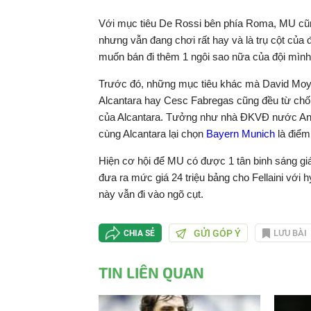
Với mục tiêu De Rossi bên phía Roma, MU cũng
nhưng vẫn đang chơi rất hay và là trụ cột của đ
muốn bán đi thêm 1 ngôi sao nữa của đội mình
Trước đó, những mục tiêu khác mà David Moy
Alcantara hay Cesc Fabregas cũng đều từ chối
của Alcantara. Tưởng như nhà ĐKVĐ nước Anh 
cùng Alcantara lại chọn
Bayern Munich
là điểm
Hiện cơ hội để MU có được 1 tân binh sáng giá
đưa ra mức giá 24 triệu bảng cho Fellaini với
này vẫn đi vào ngõ cụt.
GỬI GÓP Ý
LƯU BÀI
CHIA SẺ
TIN LIÊN QUAN