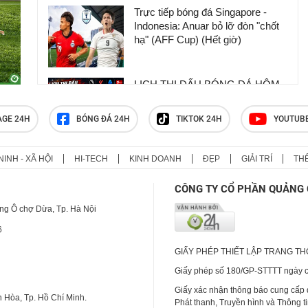
Trực tiếp bóng đá Singapore -
Indonesia: Anuar bỏ lỡ đòn "chốt
hạ" (AFF Cup) (Hết giờ)
LỊCH THI ĐẤU BÓNG ĐÁ HÔM
NAY MỚI NHẤT: Nóng giao hữu
CLB, AFF Cup
AGE 24H
BÓNG ĐÁ 24H
TIKTOK 24H
YOUTUB
Lịch thi đấu ASEAN Cup 2026
NINH - XÃ HỘI
HI-TECH
KINH DOANH
ĐẸP
GIẢI TRÍ
TH
(AFF Cup) mới nhất, lịch thi đấu
đội tuyển Việt Nam
CÔNG TY CỔ PHẦN QUẢNG 
ng Ô chợ Dừa, Tp. Hà Nội
6
GIẤY PHÉP THIẾT LẬP TRANG T
Giấy phép số 180/GP-STTTT ngày cấ
Giấy xác nhận thông báo cung cấp
 Hòa, Tp. Hồ Chí Minh.
Phát thanh, Truyền hình và Thông t