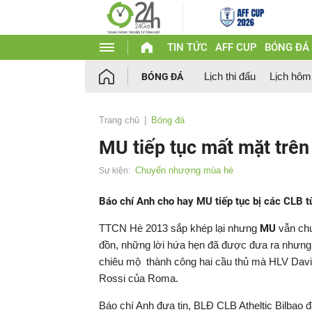
TIN TỨC
AFF CUP
BÓNG ĐÁ
Lịch thi đấu
Lịch hôm
BÓNG ĐÁ
Trang chủ
Bóng đá
MU tiếp tục mất mặt trê
Chuyển nhượng mùa hè
Sự kiện:
Báo chí Anh cho hay MU tiếp tục bị các CLB 
TTCN Hè 2013 sắp khép lại nhưng
MU
vẫn chư
đồn, những lời hứa hẹn đã được đưa ra nhưng t
chiêu mộ thành công hai cầu thủ mà HLV Davi
Rossi của Roma.
Báo chí Anh đưa tin, BLĐ CLB Atheltic Bilbao đ