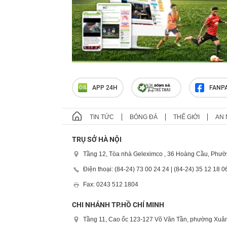
APP 24H
FANP
TIN TỨC
BÓNG ĐÁ
THẾ GIỚI
AN 
TRỤ SỞ HÀ NỘI
Tầng 12, Tòa nhà Geleximco , 36 Hoàng Cầu, Phườ
Điện thoại: (84-24) 73 00 24 24 | (84-24) 35 12 18 0
Fax: 0243 512 1804
CHI NHÁNH TP.HỒ CHÍ MINH
Tầng 11, Cao ốc 123-127 Võ Văn Tần, phường Xuân