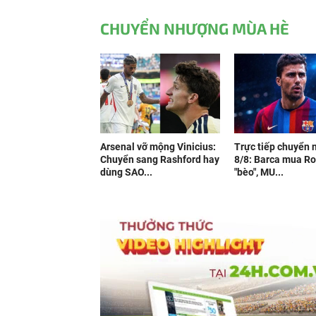
CHUYỂN NHƯỢNG MÙA HÈ
Arsenal vỡ mộng Vinicius:
Trực tiếp chuyển
Chuyển sang Rashford hay
8/8: Barca mua Ro
dùng SAO...
"bèo", MU...