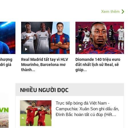
Xem thêm
 nhượng
Real Madrid tất tay vì HLV
Diomande 140 triệu euro
dri giá
Mourinho, Barcelona mơ
đắt nhất lịch sử Real, sẽ
thành...
giúp...
NHIỀU NGƯỜI ĐỌC
Trực tiếp bóng đá Việt Nam -
Campuchia: Xuân Son ghi dấu ấn,
Đình Bắc hoàn tất cú đúp (Hết
giờ)