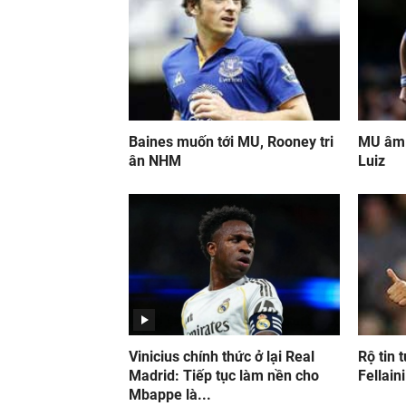
Baines muốn tới MU, Rooney tri
MU âm 
ân NHM
Luiz
Vinicius chính thức ở lại Real
Rộ tin 
Madrid: Tiếp tục làm nền cho
Fellaini
Mbappe là...