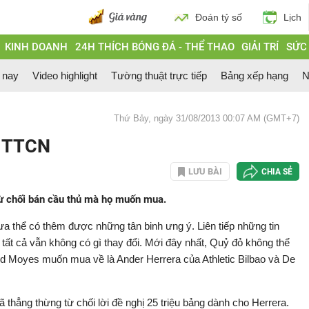
Đoán tỷ số
Lịch
KINH DOANH
24H THÍCH BÓNG ĐÁ - THỂ THAO
GIẢI TRÍ
SỨC
 nay
Video highlight
Tường thuật trực tiếp
Bảng xếp hạng
N
Thứ Bảy, ngày 31/08/2013 00:07 AM (GMT+7)
n TTCN
LƯU BÀI
CHIA SẺ
từ chối bán cầu thủ mà họ muốn mua.
a thể có thêm được những tân binh ưng ý. Liên tiếp những tin
ất cả vẫn không có gì thay đổi. Mới đây nhất, Quỷ đỏ không thể
d Moyes muốn mua về là Ander Herrera của Athletic Bilbao và De
ã thẳng thừng từ chối lời đề nghị 25 triệu bảng dành cho Herrera.