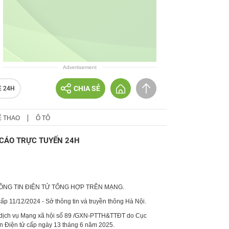
Advertisement
CHIA SẺ
E 24H
Ể THAO
Ô TÔ
CÁO TRỰC TUYẾN 24H
HÔNG TIN ĐIỆN TỬ TỔNG HỢP TRÊN MẠNG.
p 11/12/2024 - Sở thông tin và truyền thông Hà Nội.
 dịch vụ Mạng xã hội số 89 /GXN-PTTH&TTĐT do Cục
in Điện tử cấp ngày 13 tháng 6 năm 2025.