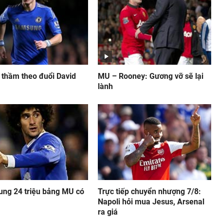
thầm theo đuổi David
MU – Rooney: Gương vỡ sẽ lại
lành
tung 24 triệu bảng MU có
Trực tiếp chuyển nhượng 7/8:
Napoli hỏi mua Jesus, Arsenal
ra giá