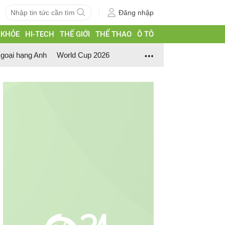
Đăng nhập
 KHỎE
HI-TECH
THẾ GIỚI
THỂ THAO
Ô TÔ
goại hạng Anh
World Cup 2026