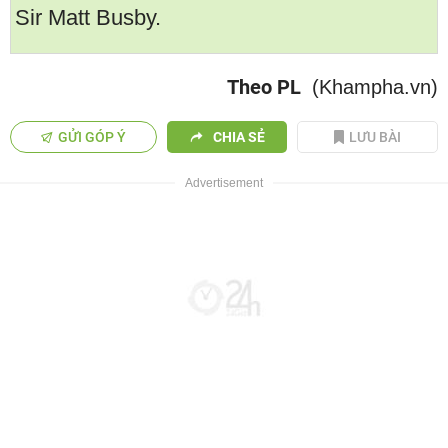
Sir Matt Busby.
Theo PL
(Khampha.vn)
GỬI GÓP Ý
CHIA SẺ
LƯU BÀI