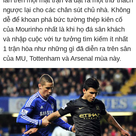
lần trên mọi mặt trận và đặt ra một thử thách
ngược lại cho các chân sút chủ nhà. Không
dễ để khoan phá bức tường thép kiên cố
của Mourinho nhất là khi họ đá sân khách
và nhập cuộc với tư tưởng tìm kiếm ít nhất
1 trận hòa như những gì đã diễn ra trên sân
của MU, Tottenham và Arsenal mùa này.