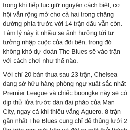
trong khi tiếp tục giữ nguyên cách biệt, cơ
hội vẫn rộng mở cho cả hai trong chặng
đường phía trước với 14 trận đấu vẫn còn.
Tâm lý này ít nhiều sẽ ảnh hưởng tới tư
tưởng nhập cuộc của đôi bên, trong đó
không khó dự đoán The Blues sẽ vào trận
với cách chơi như thế nào.
Với chỉ 20 bàn thua sau 23 trận, Chelsea
đang sở hữu hàng phòng ngự xuất sắc nhất
Premier League và chiếc boongke này sẽ có
dịp thử lửa trước dàn đại pháo của Man
City, ngay cả khi thiếu vắng Aguero. 8 trận
gần nhất The Blues cũng chỉ để thủng lưới 2