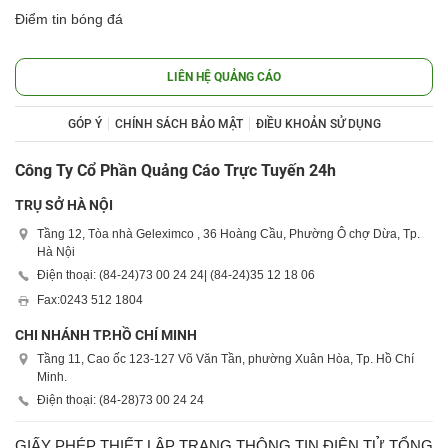
Điểm tin bóng đá
LIÊN HỆ QUẢNG CÁO
GÓP Ý
CHÍNH SÁCH BẢO MẬT
ĐIỀU KHOẢN SỬ DỤNG
Công Ty Cổ Phần Quảng Cáo Trực Tuyến 24h
TRỤ SỞ HÀ NỘI
Tầng 12, Tòa nhà Geleximco , 36 Hoàng Cầu, Phường Ô chợ Dừa, Tp.
Hà Nội
Điện thoại: (84-24)
73 00 24 24
| (84-24)
35 12 18 06
Fax:
0243 512 1804
CHI NHÁNH TP.HỒ CHÍ MINH
Tầng 11, Cao ốc 123-127 Võ Văn Tần, phường Xuân Hòa, Tp. Hồ Chí
Minh.
Điện thoại: (84-28)
73 00 24 24
GIẤY PHÉP THIẾT LẬP TRANG THÔNG TIN ĐIỆN TỬ TỔNG