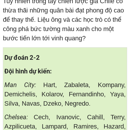
Tuy nhiên trong tay chiến lược gia Chile có
thừa thãi những quân bài đạt phong độ cao
để thay thế. Liệu ông và các học trò có thể
công phá bức tường màu xanh cho một
bước tiến lớn tới vinh quang?
Dự đoán 2-2
Đội hình dự kiến:
Man City:
Hart, Zabaleta, Kompany,
Demichelis, Kolarov, Fernandinho, Yaya,
Silva, Navas, Dzeko, Negredo.
Chelsea:
Cech, Ivanovic, Cahill, Terry,
Azpilicueta, Lampard, Ramires, Hazard,