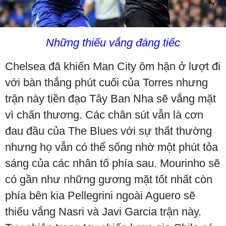
Những thiếu vắng đáng tiếc
Chelsea đã khiến Man City ôm hận ở lượt đi
với bàn thắng phút cuối của Torres nhưng
trận này tiền đạo Tây Ban Nha sẽ vắng mặt
vì chấn thương. Các chân sút vẫn là cơn
đau đầu của The Blues với sự thất thường
nhưng họ vẫn có thể sống nhờ một phút tỏa
sáng của các nhân tố phía sau. Mourinho sẽ
có gần như những gương mặt tốt nhất còn
phía bên kia Pellegrini ngoài Aguero sẽ
thiếu vắng Nasri và Javi Garcia trận này.