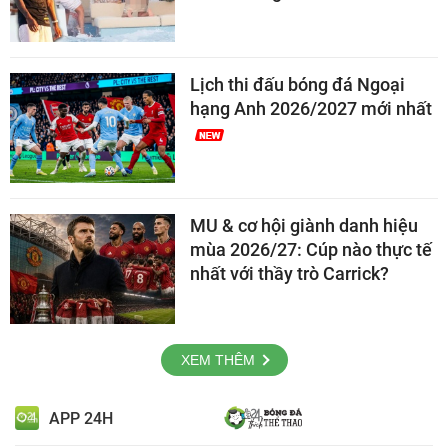
Lịch thi đấu bóng đá Ngoại
hạng Anh 2026/2027 mới nhất
MU & cơ hội giành danh hiệu
mùa 2026/27: Cúp nào thực tế
nhất với thầy trò Carrick?
XEM THÊM
APP 24H