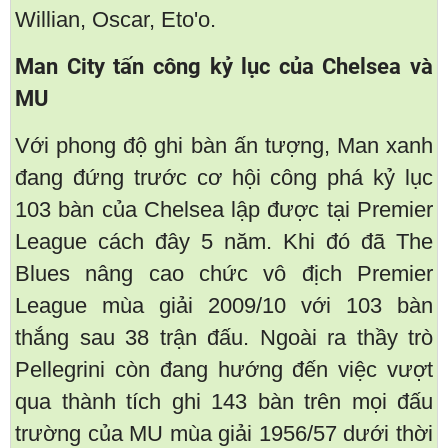
Willian, Oscar, Eto'o.
Man City tấn công kỷ lục của Chelsea và
MU
Với phong độ ghi bàn ấn tượng, Man xanh
đang đứng trước cơ hội công phá kỷ lục
103 bàn của Chelsea lập được tại Premier
League cách đây 5 năm. Khi đó đã The
Blues nâng cao chức vô địch Premier
League mùa giải 2009/10 với 103 bàn
thắng sau 38 trận đấu. Ngoài ra thầy trò
Pellegrini còn đang hướng đến việc vượt
qua thành tích ghi 143 bàn trên mọi đấu
trường của MU mùa giải 1956/57 dưới thời