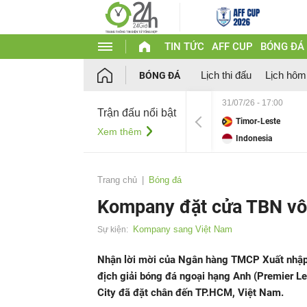
TIN TỨC
AFF CUP
BÓNG ĐÁ
Lịch thi đấu
Lịch hôm
BÓNG ĐÁ
31/07/26 - 17:00
Trận đấu nổi bật
Timor-Leste
Xem thêm
Indonesia
Trang chủ
Bóng đá
Kompany đặt cửa TBN vô
Kompany sang Việt Nam
Sự kiện:
Nhận lời mời của Ngân hàng TMCP Xuất nhập
địch giải bóng đá ngoại hạng Anh (Premier L
City đã đặt chân đến TP.HCM, Việt Nam.