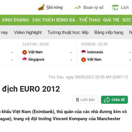
Đoán tỷ số
Lịch
KINH DOANH
24H THÍCH BÓNG ĐÁ - THỂ THAO
GIẢI TRÍ
SỨC
 nay
Video highlight
Tường thuật trực tiếp
Bảng xếp hạng
N
31/07/26 - 20:00
03/08/26 - 20:30
-
Việt Nam
-
Indonesia
-
-
Singapore
-
Việt Nam
-
Thứ Sáu, ngày 08/06/2012 00:05 AM (GMT+7)
 địch EURO 2012
LƯU BÀI
CHIA SẺ
 khẩu Việt Nam (Eximbank), thủ quân của các nhà đương kim vô
eague), trung vệ đội trưởng Vincent Kompany của Manchester