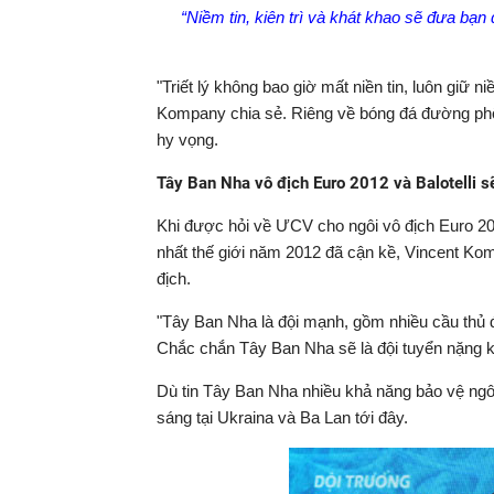
“Niềm tin, kiên trì và khát khao sẽ đưa bạ
"Triết lý không bao giờ mất niền tin, luôn giữ ni
Kompany chia sẻ. Riêng về bóng đá đường phố, 
hy vọng.
Tây Ban Nha vô địch Euro 2012 và Balotelli s
Khi được hỏi về ƯCV cho ngôi vô địch Euro 201
nhất thế giới năm 2012 đã cận kề, Vincent Ko
địch.
"Tây Ban Nha là đội mạnh, gồm nhiều cầu thủ đ
Chắc chắn Tây Ban Nha sẽ là đội tuyển nặng k
Dù tin Tây Ban Nha nhiều khả năng bảo vệ ngôi 
sáng tại Ukraina và Ba Lan tới đây.