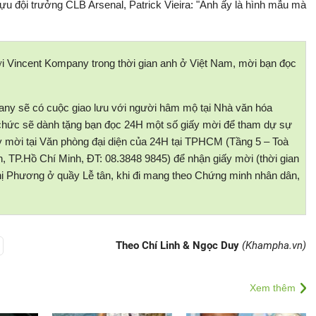
u đội trưởng CLB Arsenal, Patrick Vieira: "Anh ấy là hình mẫu mà
i Vincent Kompany trong thời gian anh ở Việt Nam, mời bạn đọc
any sẽ có cuộc giao lưu với người hâm mộ tại Nhà văn hóa
 chức sẽ dành tặng bạn đọc 24H một số giấy mời để tham dự sự
y mời tại Văn phòng đại diện của 24H tại TPHCM (Tầng 5 – Toà
 TP.Hồ Chí Minh, ĐT: 08.3848 9845) để nhận giấy mời (thời gian
chị Phương ở quầy Lễ tân, khi đi mang theo Chứng minh nhân dân,
Theo Chí Linh & Ngọc Duy
(Khampha.vn)
Xem thêm