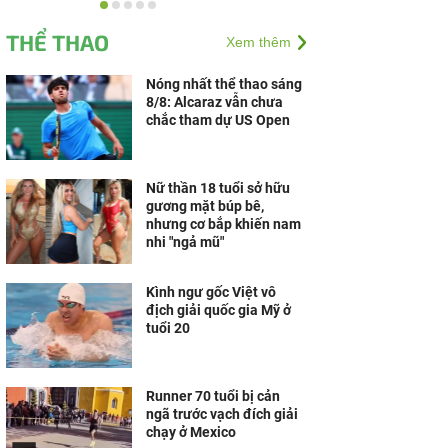
Trung tâm Y khoa
Phương Nam lan tỏa
THỂ THAO
Xem thêm
nghĩa cử đẹp vì cộng
đồng
Nóng nhất thể thao sáng
8/8: Alcaraz vẫn chưa
chắc tham dự US Open
Nữ thần 18 tuổi sở hữu
gương mặt búp bê,
nhưng cơ bắp khiến nam
nhi "ngả mũ"
Kình ngư gốc Việt vô
địch giải quốc gia Mỹ ở
tuổi 20
Runner 70 tuổi bị cản
ngã trước vạch đích giải
chạy ở Mexico