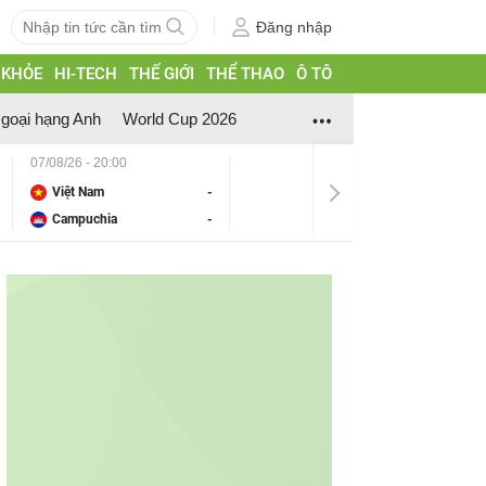
Đăng nhập
 KHỎE
HI-TECH
THẾ GIỚI
THỂ THAO
Ô TÔ
goại hạng Anh
World Cup 2026
07/08/26 - 20:00
Việt Nam
-
Campuchia
-