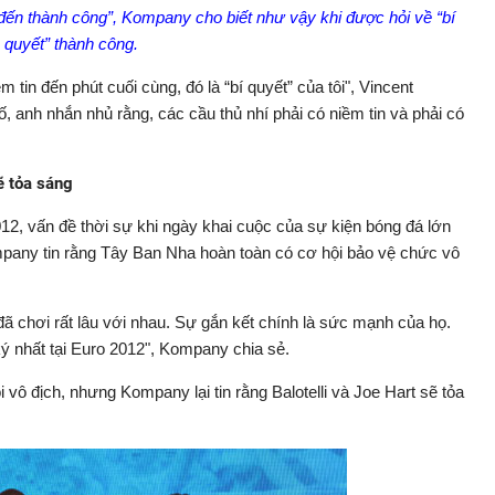
n đến thành công”, Kompany cho biết như vậy khi được hỏi về “bí
quyết” thành công.
ềm tin đến phút cuối cùng, đó là “bí quyết” của tôi", Vincent
anh nhắn nhủ rằng, các cầu thủ nhí phải có niềm tin và phải có
ẽ tỏa sáng
2, vấn đề thời sự khi ngày khai cuộc của sự kiện bóng đá lớn
mpany tin rằng Tây Ban Nha hoàn toàn có cơ hội bảo vệ chức vô
ã chơi rất lâu với nhau. Sự gắn kết chính là sức mạnh của họ.
ý nhất tại Euro 2012", Kompany chia sẻ.
vô địch, nhưng Kompany lại tin rằng Balotelli và Joe Hart sẽ tỏa