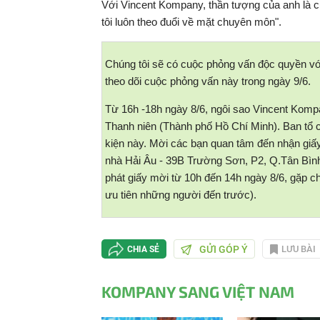
Với Vincent Kompany, thần tượng của anh là cự
tôi luôn theo đuổi về mặt chuyên môn".
Chúng tôi sẽ có cuộc phỏng vấn độc quyền vớ
theo dõi cuộc phỏng vấn này trong ngày 9/6.
Từ 16h -18h ngày 8/6, ngôi sao Vincent Komp
Thanh niên (Thành phố Hồ Chí Minh). Ban tổ
kiện này. Mời các bạn quan tâm đến nhận giấ
nhà Hải Âu - 39B Trường Sơn, P2, Q.Tân Bình,
phát giấy mời từ 10h đến 14h ngày 8/6, gặp 
ưu tiên những người đến trước).
GỬI GÓP Ý
LƯU BÀI
CHIA SẺ
KOMPANY SANG VIỆT NAM