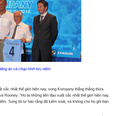
ặng áo và chụp hình lưu niệm
t sắc nhất thế giới hiện nay, song Kompany thẳng thắng thừa
và Rooney: "Họ là những tiền đạo xuất sắc nhất thế giới hiện nay,
ểm. Song tôi tự hào rằng đã kiếm soát, và không cho họ ghi bàn