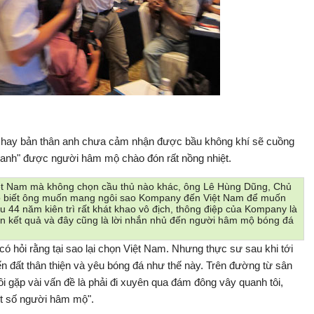
 hay bản thân anh chưa cảm nhận được bầu không khí sẽ cuồng
"xanh" được người hâm mộ chào đón rất nồng nhiệt.
iệt Nam mà không chọn cầu thủ nào khác, ông Lê Hùng Dũng, Chủ
ho biết ông muốn mang ngôi sao Kompany đến Việt Nam để muốn
u 44 năm kiên trì rất khát khao vô địch, thông điệp của Kompany là
 đến kết quả và đây cũng là lời nhắn nhủ đến người hâm mộ bóng đá
ó hỏi rằng tại sao lại chọn Việt Nam. Nhưng thực sư sau khi tới
 đến đất thân thiện và yêu bóng đá như thế này. Trên đường từ sân
i gặp vài vấn đề là phải đi xuyên qua đám đông vây quanh tôi,
ột số người hâm mộ".