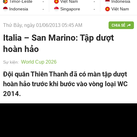
Timor-Leste
-
Việt Nam
-
Indonesia
Indonesia
-
Singapore
-
Việt Nam
Thứ Bảy, ngày 01/06/2013 05:45 AM
CHIA SẺ
Italia – San Marino: Tập dượt
hoàn hảo
World Cup 2026
Sự kiện:
Đội quân Thiên Thanh đã có màn tập dượt
hoàn hảo trước khi bước vào vòng loại WC
2014.