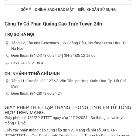
GÓP Ý
CHÍNH SÁCH BẢO MẬT
ĐIỀU KHOẢN SỬ DỤNG
Công Ty Cổ Phần Quảng Cáo Trực Tuyến 24h
TRỤ SỞ HÀ NỘI
Tầng 12, Tòa nhà Geleximco , 36 Hoàng Cầu, Phường Ô chợ Dừa, Tp.
Hà Nội
Điện thoại: (84-24)
73 00 24 24
| (84-24)
35 12 18 06
Fax:
0243 512 1804
CHI NHÁNH TP.HỒ CHÍ MINH
Tầng 11, Cao ốc 123-127 Võ Văn Tần, phường Xuân Hòa, Tp. Hồ Chí
Minh.
Điện thoại: (84-28)
73 00 24 24
GIẤY PHÉP THIẾT LẬP TRANG THÔNG TIN ĐIỆN TỬ TỔNG
HỢP TRÊN MẠNG.
Giấy phép số 180/GP-STTTT ngày cấp 11/12/2024 - Sở thông tin và truyền
thông Hà Nội.
Giấy xác nhận thông báo cung cấp dịch vụ Mạng xã hội số 89 /GXN-
PTTH&TTĐT do Cục Phát thanh, Truyền hình và Thông tin Điện tử cấp ngày