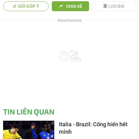
GỬI GÓP Ý
CHIA SẺ
LƯU BÀI
TIN LIÊN QUAN
Italia - Brazil: Cống hiến hết
mình