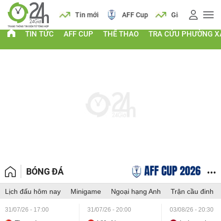
 vàng
Lịch
Tin mới
AFF Cup
Giá vàng
TIN TỨC
AFF CUP
THỂ THAO
TRA CỨU PHƯỜNG X
BÓNG ĐÁ
Lịch đấu hôm nay
Minigame
Ngoại hạng Anh
Trận cầu đinh
31/07/26 - 17:00
31/07/26 - 20:00
03/08/26 - 20:30