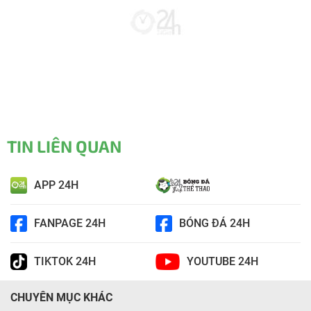
TIN LIÊN QUAN
APP 24H
FANPAGE 24H
BÓNG ĐÁ 24H
TIKTOK 24H
YOUTUBE 24H
CHUYÊN MỤC KHÁC