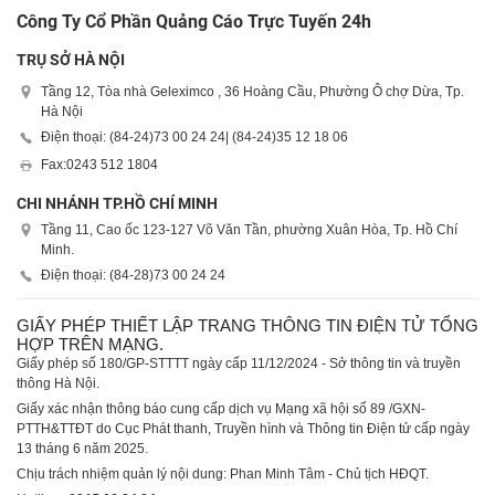
Công Ty Cổ Phần Quảng Cáo Trực Tuyến 24h
TRỤ SỞ HÀ NỘI
Tầng 12, Tòa nhà Geleximco , 36 Hoàng Cầu, Phường Ô chợ Dừa, Tp.
Hà Nội
Điện thoại: (84-24)
73 00 24 24
| (84-24)
35 12 18 06
Fax:
0243 512 1804
CHI NHÁNH TP.HỒ CHÍ MINH
Tầng 11, Cao ốc 123-127 Võ Văn Tần, phường Xuân Hòa, Tp. Hồ Chí
Minh.
Điện thoại: (84-28)
73 00 24 24
GIẤY PHÉP THIẾT LẬP TRANG THÔNG TIN ĐIỆN TỬ TỔNG
HỢP TRÊN MẠNG.
Giấy phép số 180/GP-STTTT ngày cấp 11/12/2024 - Sở thông tin và truyền
thông Hà Nội.
Giấy xác nhận thông báo cung cấp dịch vụ Mạng xã hội số 89 /GXN-
PTTH&TTĐT do Cục Phát thanh, Truyền hình và Thông tin Điện tử cấp ngày
13 tháng 6 năm 2025.
Chịu trách nhiệm quản lý nội dung: Phan Minh Tâm - Chủ tịch HĐQT.