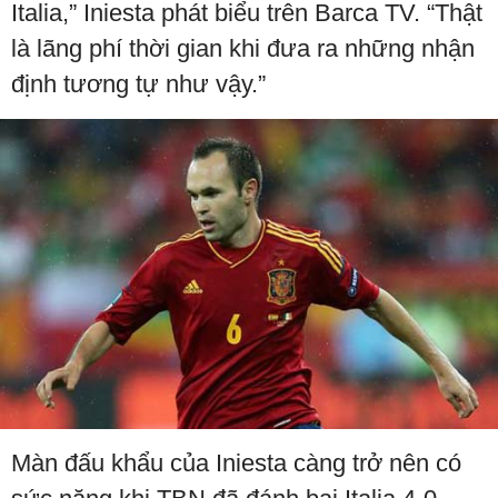
Italia,” Iniesta phát biểu trên Barca TV. “Thật
là lãng phí thời gian khi đưa ra những nhận
định tương tự như vậy.”
Màn đấu khẩu của Iniesta càng trở nên có