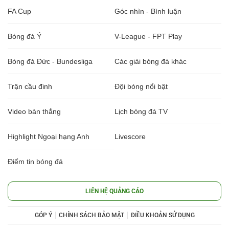
FA Cup
Góc nhìn - Bình luận
Bóng đá Ý
V-League - FPT Play
Bóng đá Đức - Bundesliga
Các giải bóng đá khác
Trận cầu đinh
Đội bóng nổi bật
Video bàn thắng
Lịch bóng đá TV
Highlight Ngoại hạng Anh
Livescore
Điểm tin bóng đá
LIÊN HỆ QUẢNG CÁO
GÓP Ý
CHÍNH SÁCH BẢO MẬT
ĐIỀU KHOẢN SỬ DỤNG