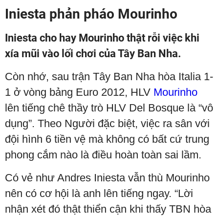
Iniesta phản pháo Mourinho
Iniesta cho hay Mourinho thật rỗi việc khi
xía mũi vào lối chơi của Tây Ban Nha.
Còn nhớ, sau trận Tây Ban Nha hòa Italia 1-
1 ở vòng bảng Euro 2012, HLV
Mourinho
lên tiếng chê thầy trò HLV Del Bosque là “vô
dụng”. Theo Người đặc biệt, việc ra sân với
đội hình 6 tiền vệ mà không có bất cứ trung
phong cắm nào là điều hoàn toàn sai lầm.
Có vẻ như Andres Iniesta vẫn thù Mourinho
nên có cơ hội là anh lên tiếng ngay. “Lời
nhận xét đó thật thiển cận khi thấy TBN hòa