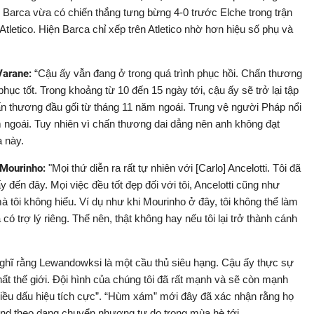
”. Barca vừa có chiến thắng tưng bừng 4-0 trước Elche trong trận
Atletico. Hiện Barca chỉ xếp trên Atletico nhờ hơn hiệu số phụ và
Varane:
“Cậu ấy vẫn đang ở trong quá trình phục hồi. Chấn thương
hục tốt. Trong khoảng từ 10 đến 15 ngày tới, cậu ấy sẽ trở lại tập
ấn thương đầu gối từ tháng 11 năm ngoái. Trung vệ người Pháp nổi
m ngoái. Tuy nhiên vì chấn thương dai dẳng nên anh không đạt
a này.
à Mourinho:
"Mọi thứ diễn ra rất tự nhiên với [Carlo] Ancelotti. Tôi đã
 đến đây. Mọi việc đều tốt đẹp đối với tôi, Ancelotti cũng như
 tôi không hiểu. Ví dụ như khi Mourinho ở đây, tôi không thể làm
có trợ lý riêng. Thế nên, thật không hay nếu tôi lại trở thành cánh
ghĩ rằng Lewandowksi là một cầu thủ siêu hạng. Cậu ấy thực sự
nhất thế giới. Đội hình của chúng tôi đã rất mạnh và sẽ còn mạnh
iều dấu hiệu tích cực”. “Hùm xám” mới đây đã xác nhận rằng họ
d theo dạng chuyển nhượng tự do trong mùa hè tới.