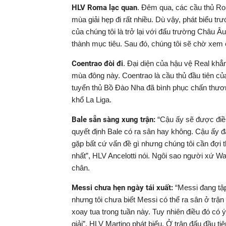
HLV Roma lạc quan
. Đêm qua, các cầu thủ Ro
mùa giải hẹp đi rất nhiều. Dù vậy, phát biểu tr
của chúng tôi là trở lại với đấu trường Châu Âu.
thành mục tiêu. Sau đó, chúng tôi sẽ chờ xem 
Coentrao đòi đi
. Đại diện của hậu vệ Real khẳ
mùa đông này. Coentrao là cầu thủ đầu tiên của
tuyển thủ Bồ Đào Nha đã bình phục chấn thương 
khổ La Liga.
Bale sẵn sàng xung trận:
“Cậu ấy sẽ được điền
quyết định Bale có ra sân hay không. Cậu ấy đã
gặp bất cứ vấn đề gì nhưng chúng tôi cần đợi th
nhất”, HLV Ancelotti nói. Ngôi sao người xứ Wa
chân.
Messi chưa hẹn ngày tái xuất:
“Messi đang tập 
nhưng tôi chưa biết Messi có thể ra sân ở trận
xoay tua trong tuần này. Tuy nhiên điều đó có 
giải”, HLV Martino phát biểu. Ở trận đấu đầu t