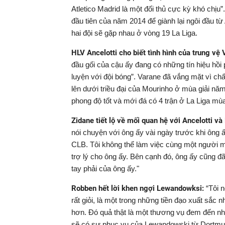
Atletico Madrid là một đối thủ cực kỳ khó chịu
đầu tiên của năm 2014 để giành lại ngôi đầu từ 
hai đội sẽ gặp nhau ở vòng 19 La Liga.
HLV Ancelotti cho biết tình hình của trung vệ 
đầu gối của cậu ấy đang có những tín hiệu hồi p
luyện với đội bóng”. Varane đã vắng mặt vì ch
lên dưới triều đại của Mourinho ở mùa giải nă
phong độ tốt và mới đá có 4 trận ở La Liga mù
Zidane tiết lộ về mối quan hệ với Ancelotti v
nói chuyện với ông ấy vài ngày trước khi ông ấy
CLB. Tôi không thể làm việc cùng một người mà
trợ lý cho ông ấy. Bên cạnh đó, ông ấy cũng đã 
tay phải của ông ấy."
Robben hết lời khen ngợi Lewandowksi:
“Tôi n
rất giỏi, là một trong những tiền đạo xuất sắc 
hơn. Đó quả thật là một thương vụ đem đến nh
sẽ có sự phục vụ của Lewandowski từ Dortmun