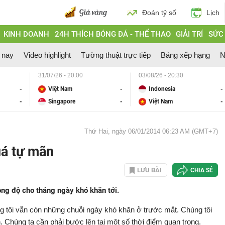
Đoán tỷ số
Lịch
KINH DOANH
24H THÍCH BÓNG ĐÁ - THỂ THAO
GIẢI TRÍ
SỨC
 nay
Video highlight
Tường thuật trực tiếp
Bảng xếp hạng
N
31/07/26 - 20:00
03/08/26 - 20:30
-
Việt Nam
-
Indonesia
-
-
Singapore
-
Việt Nam
-
Thứ Hai, ngày 06/01/2014 06:23 AM (GMT+7)
uá tự mãn
LƯU BÀI
CHIA SẺ
ong độ cho tháng ngày khó khăn tới.
 tôi vẫn còn những chuỗi ngày khó khăn ở trước mắt. Chúng tôi
 Chúng ta cần phải bước lên tại một số thời điểm quan trọng.