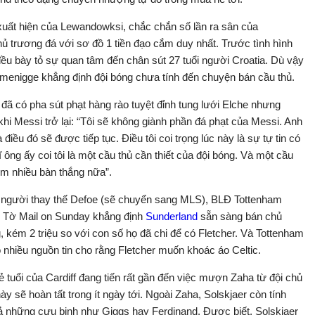
xuất hiện của Lewandowksi, chắc chắn số lần ra sân của
ủ trương đá với sơ đồ 1 tiền đạo cắm duy nhất. Trước tình hình
ều bày tỏ sự quan tâm đến chân sút 27 tuổi người Croatia. Dù vậy
mmenigge khẳng định đội bóng chưa tính đến chuyện bán cầu thủ.
ã có pha sút phạt hàng rào tuyệt đỉnh tung lưới Elche nhưng
hi Messi trở lại: “Tôi sẽ không giành phần đá phạt của Messi. Anh
điều đó sẽ được tiếp tục. Điều tôi coi trọng lúc này là sự tự tin có
 ông ấy coi tôi là một cầu thủ cần thiết của đội bóng. Và một cầu
hêm nhiều bàn thắng nữa”.
m người thay thế Defoe (sẽ chuyển sang MLS), BLĐ Tottenham
. Tờ Mail on Sunday khẳng định
Sunderland
sẵn sàng bán chủ
 kém 2 triệu so với con số họ đã chi để có Fletcher. Và Tottenham
 nhiều nguồn tin cho rằng Fletcher muốn khoác áo Celtic.
tuổi của Cardiff đang tiến rất gần đến việc mượn Zaha từ đội chủ
ày sẽ hoàn tất trong ít ngày tới. Ngoài Zaha, Solskjaer còn tính
 những cựu binh như Giggs hay Ferdinand. Được biết, Solskjaer