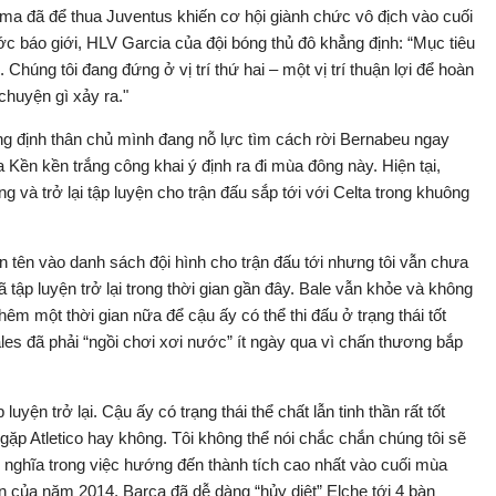
ma đã để thua Juventus khiến cơ hội giành chức vô địch vào cuối
ước báo giới, HLV Garcia của đội bóng thủ đô khẳng định: “Mục tiêu
 Chúng tôi đang đứng ở vị trí thứ hai – một vị trí thuận lợi để hoàn
chuyện gì xảy ra."
ng định thân chủ mình đang nỗ lực tìm cách rời Bernabeu ngay
 Kền kền trắng công khai ý định ra đi mùa đông này. Hiện tại,
và trở lại tập luyện cho trận đấu sắp tới với Celta trong khuông
 tên vào danh sách đội hình cho trận đấu tới nhưng tôi vẫn chưa
 tập luyện trở lại trong thời gian gần đây. Bale vẫn khỏe và không
êm một thời gian nữa để cậu ấy có thể thi đấu ở trạng thái tốt
les đã phải “ngồi chơi xơi nước” ít ngày qua vì chấn thương bắp
luyện trở lại. Cậu ấy có trạng thái thể chất lẫn tinh thần rất tốt
 gặp Atletico hay không. Tôi không thể nói chắc chắn chúng tôi sẽ
ý nghĩa trong việc hướng đến thành tích cao nhất vào cuối mùa
iên của năm 2014, Barca đã dễ dàng “hủy diệt” Elche tới 4 bàn