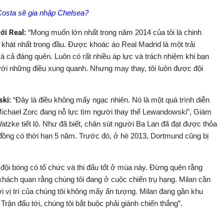
Costa sẽ gia nhập Chelsea?
ới Real:
“Mong muốn lớn nhất trong năm 2014 của tôi là chinh
 khát nhất trong đầu. Được khoác áo Real Madrid là một trải
 cả đáng quên. Luôn có rất nhiều áp lực và trách nhiệm khi bạn
với những điều xung quanh. Nhưng may thay, tôi luôn được đội
ski:
“Đây là điều không mấy ngạc nhiên. Nó là một quá trình diễn
Michael Zorc đang nỗ lực tìm người thay thế Lewandowski”, Giám
zke tiết lộ. Như đã biết, chân sút người Ba Lan đã đạt được thỏa
 đồng có thời hạn 5 năm. Trước đó, ở hè 2013, Dortmund cũng bị
 đội bóng có tổ chức và thi đấu tốt ở mùa này. Đừng quên rằng
khách quan rằng chúng tôi đang ở cuộc chiến trụ hạng. Milan cần
 vị trí của chúng tôi không mấy ấn tượng. Milan đang gần khu
ận đấu tới, chúng tôi bắt buộc phải giành chiến thắng”.