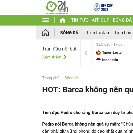
TIN TỨC
AFF CUP
BÓNG ĐÁ
Lịch thi đấu
Lịch hôm
BÓNG ĐÁ
31/07/26 - 17:00
Trận đấu nổi bật
Timor-Leste
Xem thêm
Indonesia
Trang chủ
Bóng đá
HOT: Barca không nên q
Tiền đạo Pedro cho rằng Barca cần duy trì ph
Pedro nói Barca không nên quá tự mãn:
“Chúng
cần phải giữ vững phong độ cao nhất của mình.