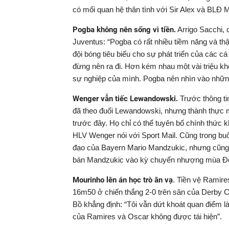
có mối quan hệ thân tình với Sir Alex và BLĐ
Pogba không nên sống vì tiền.
Arrigo Sacchi, 
Juventus: “Pogba có rất nhiều tiềm năng và t
đội bóng tiêu biểu cho sự phát triển của các c
đừng nên ra đi. Hơn kém nhau một vài triệu khô
sự nghiệp của mình. Pogba nên nhìn vào những 
Wenger vẫn tiếc Lewandowski.
Trước thông ti
đã theo đuổi Lewandowski, nhưng thành thực 
trước đây. Họ chỉ có thể tuyên bố chính thức 
HLV Wenger nói với Sport Mail. Cũng trong bu
đạo của Bayern Mario Mandzukic, nhưng cũng 
bán Mandzukic vào kỳ chuyển nhượng mùa Đ
Mourinho lên án học trò ăn vạ
. Tiền vệ Ramire
16m50 ở chiến thắng 2-0 trên sân của Derby Co
Bồ khẳng định: “Tôi vẫn dứt khoát quan điểm 
của Ramires và Oscar không được tái hiện”.