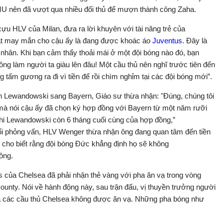
 MU nên đã vượt qua nhiều đối thủ để mượn thành công Zaha.
cựu HLV của Milan, đưa ra lời khuyên với tài năng trẻ của
hật may mắn cho cậu ấy là đang được khoác áo
Juventus
. Đây là
á nhân. Khi bạn cảm thấy thoải mái ở một đội bóng nào đó, bạn
ng làm người ta giàu lên đâu! Một cầu thủ nên nghĩ trước tiên đến
tấm gương ra đi vì tiền để rồi chìm nghỉm tại các đội bóng mới”.
n Lewandowski sang Bayern, Giáo sư thừa nhận: "Đúng, chúng tôi
mà nói cậu ấy đã chọn ký hợp đồng với Bayern từ một năm rưỡi
khi Lewandowski còn 6 tháng cuối cùng của hợp đồng,”
ổi phỏng vấn, HLV Wenger thừa nhận ông đang quan tâm đến tiền
cho biết rằng đội bóng Đức khẳng định họ sẽ không
ông.
s của Chelsea đã phải nhận thẻ vàng với pha ăn vạ trong vòng
unty. Nói về hành động này, sau trận đấu, vị thuyền trưởng người
là các cầu thủ Chelsea không được ăn vạ. Những pha bóng như