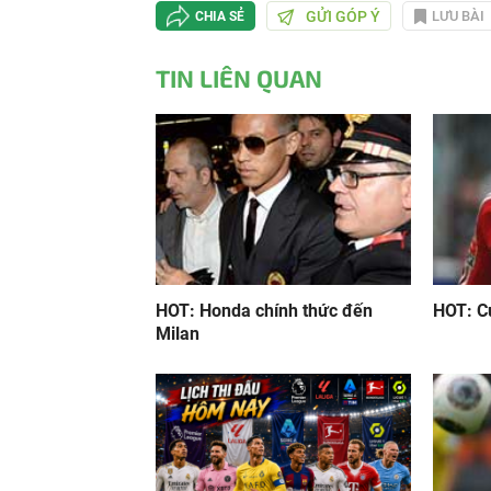
GỬI GÓP Ý
LƯU BÀI
CHIA SẺ
TIN LIÊN QUAN
HOT: Honda chính thức đến
HOT: C
Milan