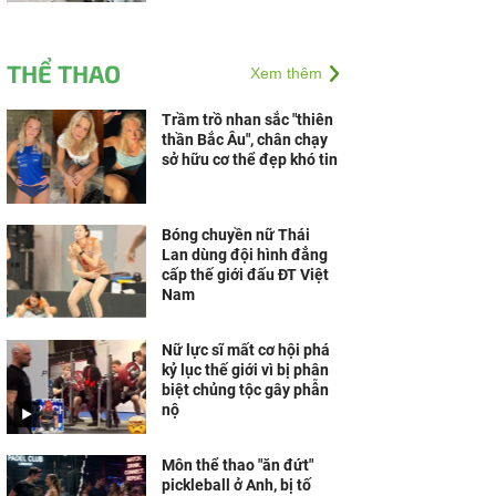
THỂ THAO
Xem thêm
Trầm trồ nhan sắc "thiên
thần Bắc Âu", chân chạy
sở hữu cơ thể đẹp khó tin
Bóng chuyền nữ Thái
Lan dùng đội hình đẳng
cấp thế giới đấu ĐT Việt
Nam
Nữ lực sĩ mất cơ hội phá
kỷ lục thế giới vì bị phân
biệt chủng tộc gây phẫn
nộ
Môn thể thao "ăn đứt"
pickleball ở Anh, bị tố