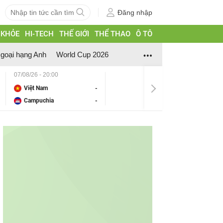
Đăng nhập
 KHỎE
HI-TECH
THẾ GIỚI
THỂ THAO
Ô TÔ
goại hạng Anh
World Cup 2026
07/08/26 - 20:00
Việt Nam
-
Campuchia
-