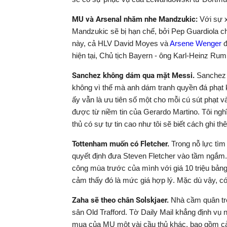
MU và Arsenal nhăm nhe Mandzukic:
Với sự 
Mandzukic sẽ bị hạn chế, bởi Pep Guardiola ch
này, cả HLV David Moyes và
Arsene Wenger
đ
hiện tại, Chủ tịch Bayern - ông Karl-Heinz Ru
Sanchez không dám qua mặt Messi.
Sanchez đ
không vì thế mà anh dám tranh quyền đá phạt k
ấy vẫn là ưu tiên số một cho mỗi cú sút phạt và 
được từ niềm tin của Gerardo Martino. Tôi nghĩ
thủ có sự tự tin cao như tôi sẽ biết cách ghi t
Tottenham muốn có Fletcher.
Trong nỗ lực tì
quyết định đưa Steven Fletcher vào tầm ngắm
công mùa trước của mình với giá 10 triệu bảng,
cảm thấy đó là mức giá hợp lý. Mặc dù vậy, có
Zaha sẽ theo chân Solskjaer.
Nhà cầm quân trẻ 
sân Old Trafford. Tờ Daily Mail khẳng định vụ n
mua của MU một vài cầu thủ khác, bao gồm cả