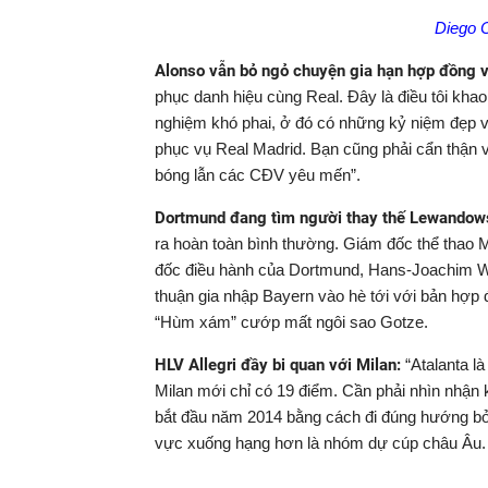
Diego 
Alonso vẫn bỏ ngỏ chuyện gia hạn hợp đồng v
phục danh hiệu cùng Real. Đây là điều tôi khao
nghiệm khó phai, ở đó có những kỷ niệm đẹp và
phục vụ Real Madrid. Bạn cũng phải cẩn thận 
bóng lẫn các CĐV yêu mến”.
Dortmund đang tìm người thay thế Lewandow
ra hoàn toàn bình thường. Giám đốc thể thao 
đốc điều hành của Dortmund, Hans-Joachim Wat
thuận gia nhập Bayern vào hè tới với bản hợp
“Hùm xám” cướp mất ngôi sao Gotze.
HLV Allegri đầy bi quan với Milan:
“Atalanta là
Milan mới chỉ có 19 điểm. Cần phải nhìn nhận 
bắt đầu năm 2014 bằng cách đi đúng hướng bởi
vực xuống hạng hơn là nhóm dự cúp châu Âu. Tr