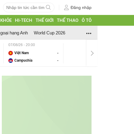
Đăng nhập
 KHỎE
HI-TECH
THẾ GIỚI
THỂ THAO
Ô TÔ
goại hạng Anh
World Cup 2026
07/08/26 - 20:00
Việt Nam
-
Campuchia
-