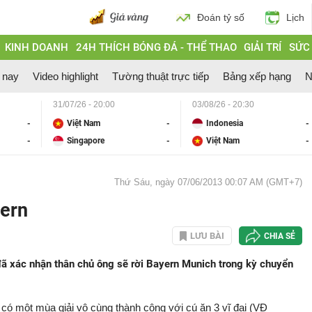
Đoán tỷ số
Lịch
KINH DOANH
24H THÍCH BÓNG ĐÁ - THỂ THAO
GIẢI TRÍ
SỨC
 nay
Video highlight
Tường thuật trực tiếp
Bảng xếp hạng
N
31/07/26 - 20:00
03/08/26 - 20:30
-
Việt Nam
-
Indonesia
-
-
Singapore
-
Việt Nam
-
Thứ Sáu, ngày 07/06/2013 00:07 AM (GMT+7)
yern
LƯU BÀI
CHIA SẺ
đã xác nhận thân chủ ông sẽ rời Bayern Munich trong kỳ chuyển
có một mùa giải vô cùng thành công với cú ăn 3 vĩ đại (VĐ