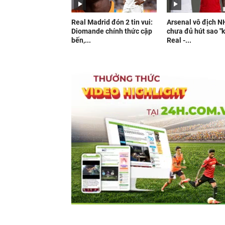
Real Madrid đón 2 tin vui:
Arsenal vô địch N
Diomande chính thức cập
chưa đủ hút sao "
bến,...
Real -...