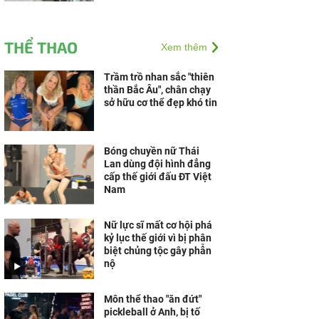
THỂ THAO
Xem thêm
Trầm trồ nhan sắc "thiên
thần Bắc Âu", chân chạy
sở hữu cơ thể đẹp khó tin
Bóng chuyền nữ Thái
Lan dùng đội hình đẳng
cấp thế giới đấu ĐT Việt
Nam
Nữ lực sĩ mất cơ hội phá
kỷ lục thế giới vì bị phân
biệt chủng tộc gây phẫn
nộ
Môn thể thao "ăn đứt"
pickleball ở Anh, bị tố