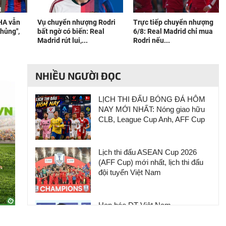
HA vẫn
Vụ chuyển nhượng Rodri
Trực tiếp chuyển nhượng
khủng",
bất ngờ có biến: Real
6/8: Real Madrid chỉ mua
Madrid rút lui,...
Rodri nếu...
NHIỀU NGƯỜI ĐỌC
LỊCH THI ĐẤU BÓNG ĐÁ HÔM
NAY MỚI NHẤT: Nóng giao hữu
CLB, League Cup Anh, AFF Cup
Lịch thi đấu ASEAN Cup 2026
(AFF Cup) mới nhất, lịch thi đấu
đội tuyển Việt Nam
Họp báo ĐT Việt Nam -
Campuchia: Cầu thủ Indonesia hạ
thấp giải đấu, HLV Kim Sang Sik