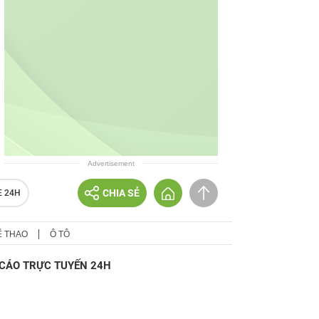
Advertisement
CHIA SẺ
E 24H
Ể THAO
Ô TÔ
CÁO TRỰC TUYẾN 24H