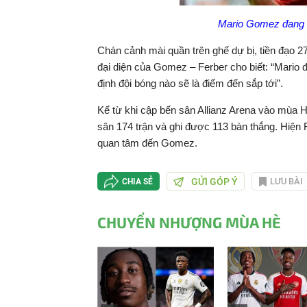
Mario Gomez đang đ
Chán cảnh mài quần trên ghế dự bị, tiền đạo 27
đại diện của Gomez – Ferber cho biết: “Mario 
định đội bóng nào sẽ là điểm đến sắp tới”.
Kể từ khi cập bến sân Allianz Arena vào mùa 
sân 174 trận và ghi được 113 bàn thắng. Hiện 
quan tâm đến Gomez.
GỬI GÓP Ý
LƯU BÀI
CHIA SẺ
CHUYỂN NHƯỢNG MÙA HÈ