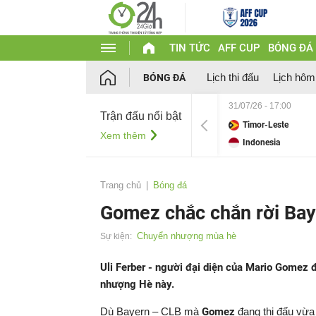
TIN TỨC
AFF CUP
BÓNG ĐÁ
Lịch thi đấu
Lịch hôm
BÓNG ĐÁ
31/07/26 - 17:00
Trận đấu nổi bật
Timor-Leste
Xem thêm
Indonesia
Trang chủ
Bóng đá
Gomez chắc chắn rời Ba
Chuyển nhượng mùa hè
Sự kiện:
Uli Ferber - người đại diện của Mario Gomez 
nhượng Hè này.
Dù Bayern – CLB mà
Gomez
đang thi đấu vừa 