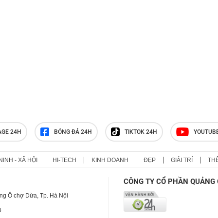
AGE 24H
BÓNG ĐÁ 24H
TIKTOK 24H
YOUTUB
NINH - XÃ HỘI
HI-TECH
KINH DOANH
ĐẸP
GIẢI TRÍ
TH
CÔNG TY CỔ PHẦN QUẢNG 
ng Ô chợ Dừa, Tp. Hà Nội
6