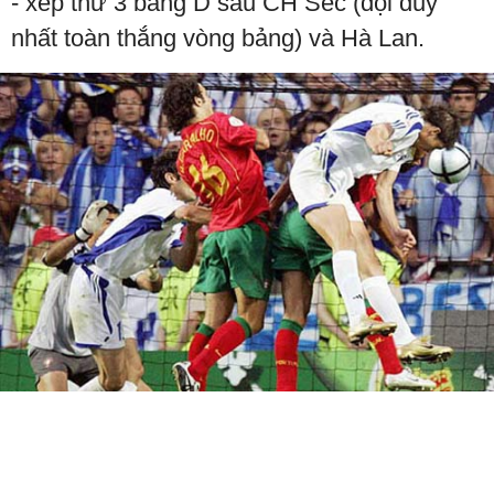
- xếp thứ 3 bảng D sau CH Séc (đội duy
nhất toàn thắng vòng bảng) và Hà Lan.