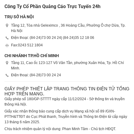
Công Ty Cổ Phần Quảng Cáo Trực Tuyến 24h
TRỤ SỞ HÀ NỘI
Tầng 12, Tòa nhà Geleximco , 36 Hoàng Cầu, Phường Ô chợ Dừa, Tp.
Hà Nội
Điện thoại: (84-24)
73 00 24 24
| (84-24)
35 12 18 06
Fax:
0243 512 1804
CHI NHÁNH TP.HỒ CHÍ MINH
Tầng 11, Cao ốc 123-127 Võ Văn Tần, phường Xuân Hòa, Tp. Hồ Chí
Minh.
Điện thoại: (84-28)
73 00 24 24
GIẤY PHÉP THIẾT LẬP TRANG THÔNG TIN ĐIỆN TỬ TỔNG
HỢP TRÊN MẠNG.
Giấy phép số 180/GP-STTTT ngày cấp 11/12/2024 - Sở thông tin và truyền
thông Hà Nội.
Giấy xác nhận thông báo cung cấp dịch vụ Mạng xã hội số 89 /GXN-
PTTH&TTĐT do Cục Phát thanh, Truyền hình và Thông tin Điện tử cấp ngày
13 tháng 6 năm 2025.
Chịu trách nhiệm quản lý nội dung: Phan Minh Tâm - Chủ tịch HĐQT.