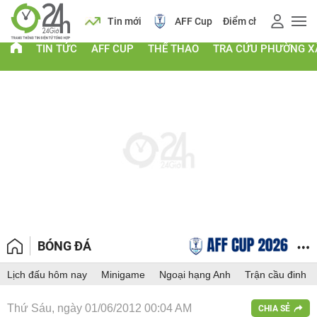
 vàng
Lịch
Tin mới
AFF Cup
Điểm chuẩn 2026
TIN TỨC
AFF CUP
THỂ THAO
TRA CỨU PHƯỜNG X
BÓNG ĐÁ
Lịch đấu hôm nay
Minigame
Ngoại hạng Anh
Trận cầu đinh
Thứ Sáu, ngày 01/06/2012 00:04 AM
CHIA SẺ