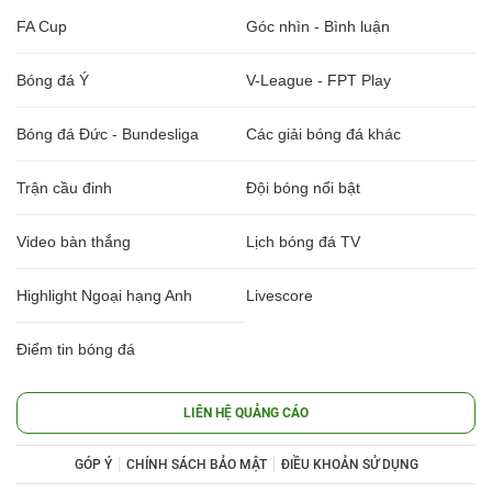
FA Cup
Góc nhìn - Bình luận
Bóng đá Ý
V-League - FPT Play
Bóng đá Đức - Bundesliga
Các giải bóng đá khác
Trận cầu đinh
Đội bóng nổi bật
Video bàn thắng
Lịch bóng đá TV
Highlight Ngoại hạng Anh
Livescore
Điểm tin bóng đá
LIÊN HỆ QUẢNG CÁO
GÓP Ý
CHÍNH SÁCH BẢO MẬT
ĐIỀU KHOẢN SỬ DỤNG