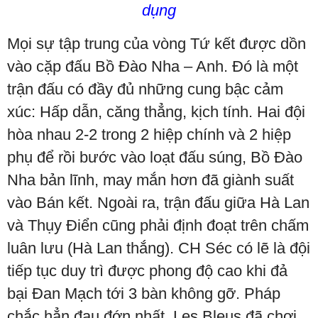
dụng
Mọi sự tập trung của vòng Tứ kết được dồn
vào cặp đấu Bồ Đào Nha – Anh. Đó là một
trận đấu có đầy đủ những cung bậc cảm
xúc: Hấp dẫn, căng thẳng, kịch tính. Hai đội
hòa nhau 2-2 trong 2 hiệp chính và 2 hiệp
phụ để rồi bước vào loạt đấu súng, Bồ Đào
Nha bản lĩnh, may mắn hơn đã giành suất
vào Bán kết. Ngoài ra, trận đấu giữa Hà Lan
và Thụy Điển cũng phải định đoạt trên chấm
luân lưu (Hà Lan thắng). CH Séc có lẽ là đội
tiếp tục duy trì được phong độ cao khi đả
bại Đan Mạch tới 3 bàn không gỡ. Pháp
chắc hẳn đau đớn nhất. Les Bleus đã chơi