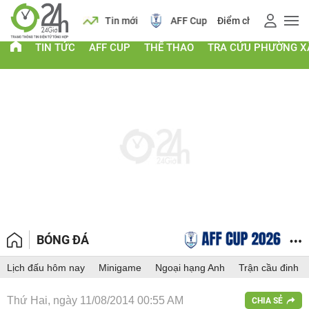
 vàng
Lịch
Tin mới
AFF Cup
Điểm chuẩn 2026
TIN TỨC
AFF CUP
THỂ THAO
TRA CỨU PHƯỜNG X
BÓNG ĐÁ
Lịch đấu hôm nay
Minigame
Ngoại hạng Anh
Trận cầu đinh
Thứ Hai, ngày 11/08/2014 00:55 AM
CHIA SẺ