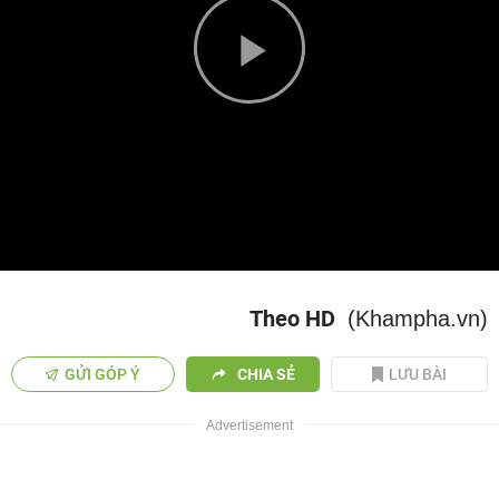
Play
Video
Theo HD
(Khampha.vn)
GỬI GÓP Ý
CHIA SẺ
LƯU BÀI