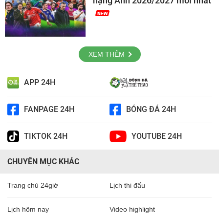
hạng Anh 2026/2027 mới nhất
XEM THÊM
APP 24H
FANPAGE 24H
BÓNG ĐÁ 24H
TIKTOK 24H
YOUTUBE 24H
CHUYÊN MỤC KHÁC
Trang chủ 24giờ
Lịch thi đấu
Lịch hôm nay
Video highlight