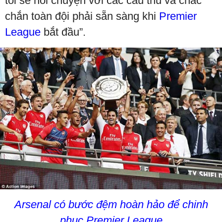
tôi sẽ nói chuyện với các cầu thủ và chắc
chắn toàn đội phải sẵn sàng khi
Premier
League
bắt đầu”.
Arsenal có bước đệm hoàn hảo để chinh
phục Premier League