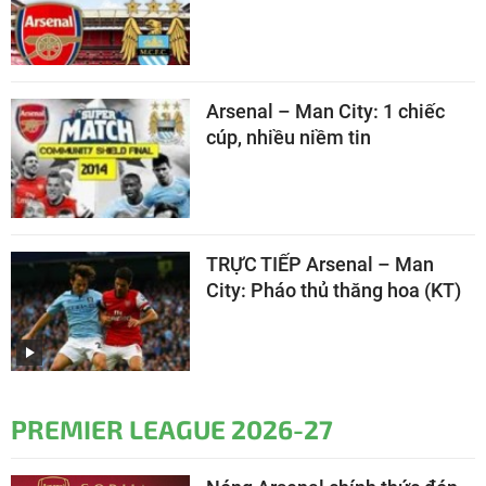
Arsenal – Man City: 1 chiếc
cúp, nhiều niềm tin
TRỰC TIẾP Arsenal – Man
City: Pháo thủ thăng hoa (KT)
PREMIER LEAGUE 2026-27