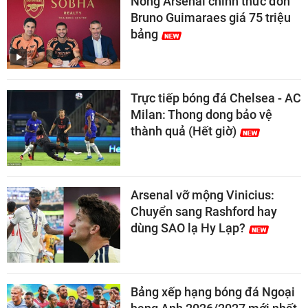
Nóng Arsenal chính thức đón
Bruno Guimaraes giá 75 triệu
bảng
Trực tiếp bóng đá Chelsea - AC
Milan: Thong dong bảo vệ
thành quả (Hết giờ)
Arsenal vỡ mộng Vinicius:
Chuyển sang Rashford hay
dùng SAO lạ Hy Lạp?
Bảng xếp hạng bóng đá Ngoại