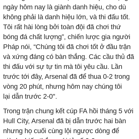
ngày hôm nay là giành danh hiệu, cho dù
không phải là danh hiệu lớn, và thi đấu tốt.
Tôi rất hài lòng bởi toàn đội đã chơi thứ
bóng đá chất lượng”, chiến lược gia người
Pháp nói, “Chúng tôi đã chơi tốt ở đầu trận
và xứng đáng có bàn thắng. Các cầu thủ đã
thi đấu với sự tự tin mà tôi yêu cầu. Lần
trước tới đây, Arsenal đã để thua 0-2 trong
vòng 20 phút, nhưng hôm nay chúng tôi
lại dẫn trước 2-0".
Trong trận chung kết cúp FA hồi tháng 5 với
Hull City, Arsenal đã bị dẫn trước hai bàn
nhưng họ cuối cùng lội ngược dòng để