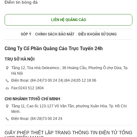
Điểm tin bóng đá
LIÊN HỆ QUẢNG CÁO
GÓP Ý
CHÍNH SÁCH BẢO MẬT
ĐIỀU KHOẢN SỬ DỤNG
Công Ty Cổ Phần Quảng Cáo Trực Tuyến 24h
TRỤ SỞ HÀ NỘI
Tầng 12, Tòa nhà Geleximco , 36 Hoàng Cầu, Phường Ô chợ Dừa, Tp.
Hà Nội
Điện thoại: (84-24)
73 00 24 24
| (84-24)
35 12 18 06
Fax:
0243 512 1804
CHI NHÁNH TP.HỒ CHÍ MINH
Tầng 11, Cao ốc 123-127 Võ Văn Tần, phường Xuân Hòa, Tp. Hồ Chí
Minh.
Điện thoại: (84-28)
73 00 24 24
GIẤY PHÉP THIẾT LẬP TRANG THÔNG TIN ĐIỆN TỬ TỔNG