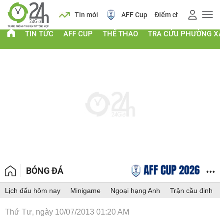
 vàng
Lịch
Tin mới
AFF Cup
Điểm chuẩn 2026
TIN TỨC
AFF CUP
THỂ THAO
TRA CỨU PHƯỜNG X
BÓNG ĐÁ
Lịch đấu hôm nay
Minigame
Ngoại hạng Anh
Trận cầu đinh
Thứ Tư, ngày 10/07/2013 01:20 AM