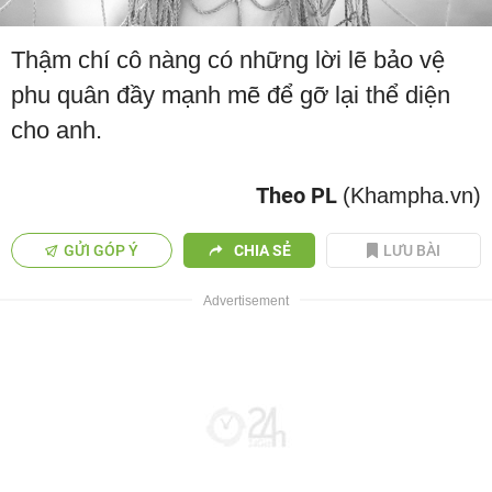
Thậm chí cô nàng có những lời lẽ bảo vệ
phu quân đầy mạnh mẽ để gỡ lại thể diện
cho anh.
Theo PL
(Khampha.vn)
GỬI GÓP Ý
CHIA SẺ
LƯU BÀI