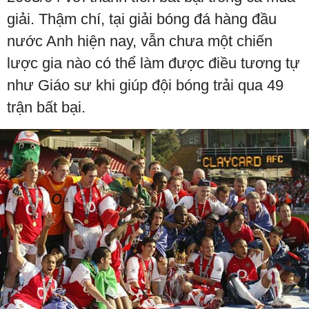
giải. Thậm chí, tại giải bóng đá hàng đầu
nước Anh hiện nay, vẫn chưa một chiến
lược gia nào có thể làm được điều tương tự
như Giáo sư khi giúp đội bóng trải qua 49
trận bất bại.