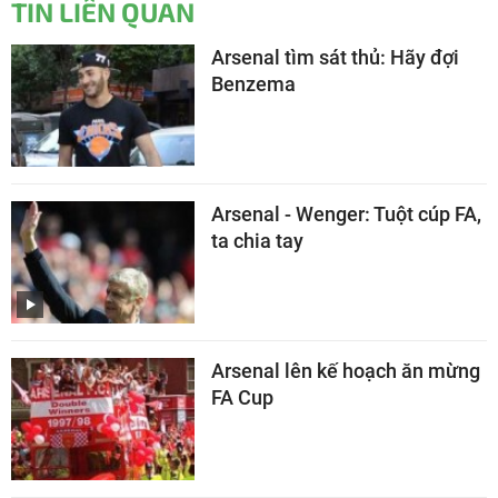
TIN LIÊN QUAN
Arsenal tìm sát thủ: Hãy đợi
Benzema
Arsenal - Wenger: Tuột cúp FA,
ta chia tay
Arsenal lên kế hoạch ăn mừng
FA Cup