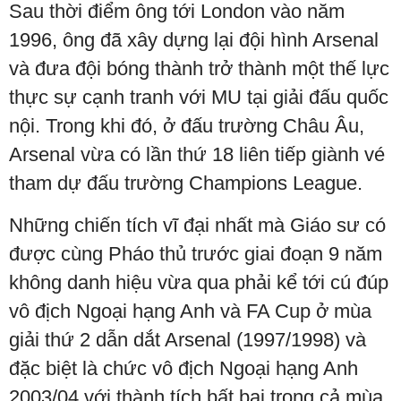
Sau thời điểm ông tới London vào năm
1996, ông đã xây dựng lại đội hình Arsenal
và đưa đội bóng thành trở thành một thế lực
thực sự cạnh tranh với MU tại giải đấu quốc
nội. Trong khi đó, ở đấu trường Châu Âu,
Arsenal vừa có lần thứ 18 liên tiếp giành vé
tham dự đấu trường Champions League.
Những chiến tích vĩ đại nhất mà Giáo sư có
được cùng Pháo thủ trước giai đoạn 9 năm
không danh hiệu vừa qua phải kể tới cú đúp
vô địch Ngoại hạng Anh và FA Cup ở mùa
giải thứ 2 dẫn dắt Arsenal (1997/1998) và
đặc biệt là chức vô địch Ngoại hạng Anh
2003/04 với thành tích bất bại trong cả mùa