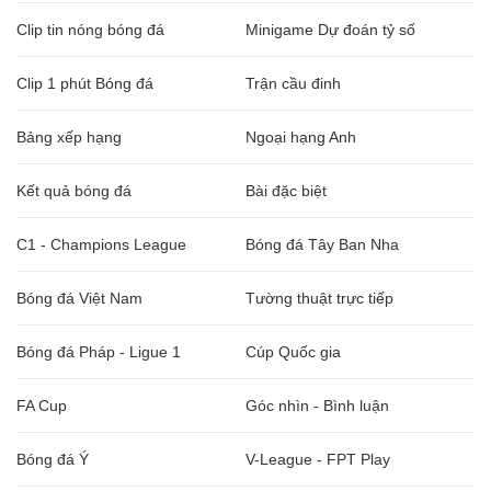
Clip tin nóng bóng đá
Minigame Dự đoán tỷ số
Clip 1 phút Bóng đá
Trận cầu đinh
Bảng xếp hạng
Ngoại hạng Anh
Kết quả bóng đá
Bài đặc biệt
C1 - Champions League
Bóng đá Tây Ban Nha
Bóng đá Việt Nam
Tường thuật trực tiếp
Bóng đá Pháp - Ligue 1
Cúp Quốc gia
FA Cup
Góc nhìn - Bình luận
Bóng đá Ý
V-League - FPT Play