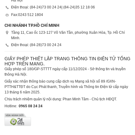
Hà Nội
Điện thoại: (84-24)
73 00 24 24
| (84-24)
35 12 18 06
Fax:
0243 512 1804
CHI NHÁNH TP.HỒ CHÍ MINH
Tầng 11, Cao ốc 123-127 Võ Văn Tần, phường Xuân Hòa, Tp. Hồ Chí
Minh.
Điện thoại: (84-28)
73 00 24 24
GIẤY PHÉP THIẾT LẬP TRANG THÔNG TIN ĐIỆN TỬ TỔNG
HỢP TRÊN MẠNG.
Giấy phép số 180/GP-STTTT ngày cấp 11/12/2024 - Sở thông tin và truyền
thông Hà Nội.
Giấy xác nhận thông báo cung cấp dịch vụ Mạng xã hội số 89 /GXN-
PTTH&TTĐT do Cục Phát thanh, Truyền hình và Thông tin Điện tử cấp ngày
13 tháng 6 năm 2025.
Chịu trách nhiệm quản lý nội dung: Phan Minh Tâm - Chủ tịch HĐQT.
Hotline:
0965 08 24 24