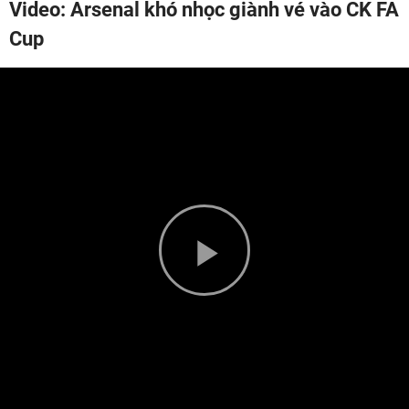
Video: Arsenal khó nhọc giành vé vào CK FA
Cup
Play
Video