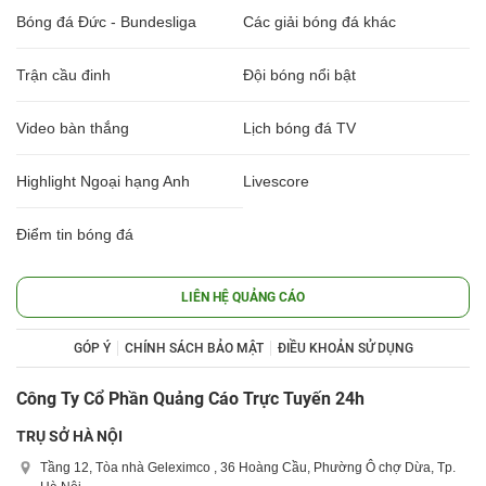
Bóng đá Đức - Bundesliga
Các giải bóng đá khác
Trận cầu đinh
Đội bóng nổi bật
Video bàn thắng
Lịch bóng đá TV
Highlight Ngoại hạng Anh
Livescore
Điểm tin bóng đá
LIÊN HỆ QUẢNG CÁO
GÓP Ý
CHÍNH SÁCH BẢO MẬT
ĐIỀU KHOẢN SỬ DỤNG
Công Ty Cổ Phần Quảng Cáo Trực Tuyến 24h
TRỤ SỞ HÀ NỘI
Tầng 12, Tòa nhà Geleximco , 36 Hoàng Cầu, Phường Ô chợ Dừa, Tp.