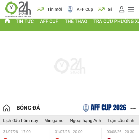
 vàng
Lịch
Tin mới
AFF Cup
Giá vàng
TIN TỨC
AFF CUP
THỂ THAO
TRA CỨU PHƯỜNG X
BÓNG ĐÁ
Lịch đấu hôm nay
Minigame
Ngoại hạng Anh
Trận cầu đinh
31/07/26 - 17:00
31/07/26 - 20:00
03/08/26 - 20:30