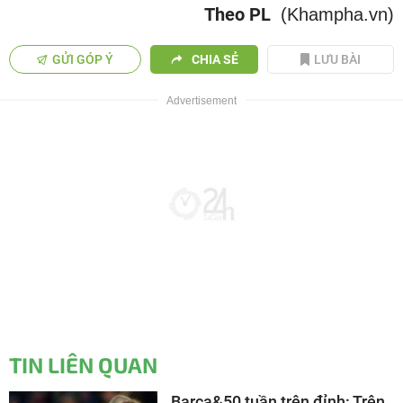
Theo PL
(Khampha.vn)
GỬI GÓP Ý
CHIA SẺ
LƯU BÀI
TIN LIÊN QUAN
Barca&50 tuần trên đỉnh: Trên