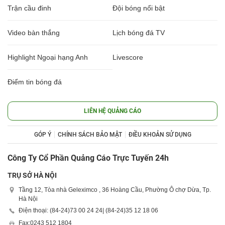
Trận cầu đinh
Đội bóng nổi bật
Video bàn thắng
Lịch bóng đá TV
Highlight Ngoại hạng Anh
Livescore
Điểm tin bóng đá
LIÊN HỆ QUẢNG CÁO
GÓP Ý
CHÍNH SÁCH BẢO MẬT
ĐIỀU KHOẢN SỬ DỤNG
Công Ty Cổ Phần Quảng Cáo Trực Tuyến 24h
TRỤ SỞ HÀ NỘI
Tầng 12, Tòa nhà Geleximco , 36 Hoàng Cầu, Phường Ô chợ Dừa, Tp.
Hà Nội
Điện thoại: (84-24)
73 00 24 24
| (84-24)
35 12 18 06
Fax:
0243 512 1804