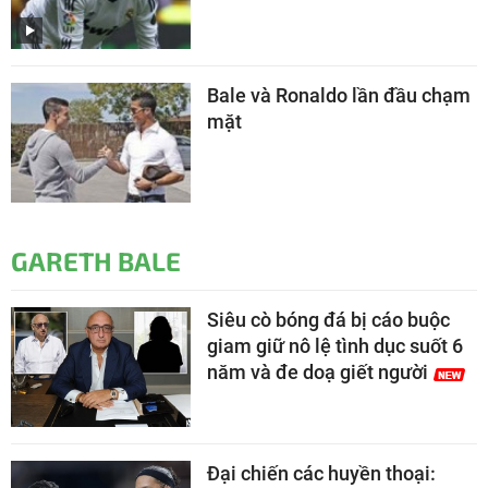
Bale và Ronaldo lần đầu chạm
mặt
GARETH BALE
Siêu cò bóng đá bị cáo buộc
giam giữ nô lệ tình dục suốt 6
năm và đe doạ giết người
Đại chiến các huyền thoại: