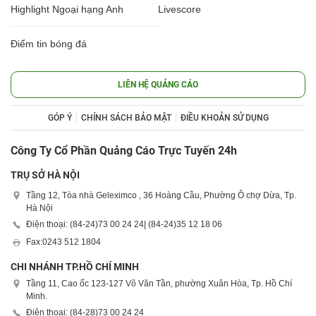
Highlight Ngoại hạng Anh
Livescore
Điểm tin bóng đá
LIÊN HỆ QUẢNG CÁO
GÓP Ý
CHÍNH SÁCH BẢO MẬT
ĐIỀU KHOẢN SỬ DỤNG
Công Ty Cổ Phần Quảng Cáo Trực Tuyến 24h
TRỤ SỞ HÀ NỘI
Tầng 12, Tòa nhà Geleximco , 36 Hoàng Cầu, Phường Ô chợ Dừa, Tp.
Hà Nội
Điện thoại: (84-24)
73 00 24 24
| (84-24)
35 12 18 06
Fax:
0243 512 1804
CHI NHÁNH TP.HỒ CHÍ MINH
Tầng 11, Cao ốc 123-127 Võ Văn Tần, phường Xuân Hòa, Tp. Hồ Chí
Minh.
Điện thoại: (84-28)
73 00 24 24