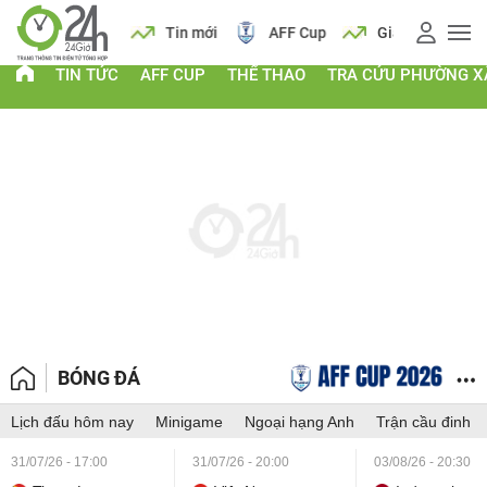
 vàng
Lịch
Tin mới
AFF Cup
Giá vàng
TIN TỨC
AFF CUP
THỂ THAO
TRA CỨU PHƯỜNG X
BÓNG ĐÁ
Lịch đấu hôm nay
Minigame
Ngoại hạng Anh
Trận cầu đinh
31/07/26 - 17:00
31/07/26 - 20:00
03/08/26 - 20:30