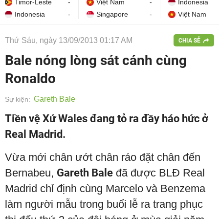
Timor-Leste
-
Việt Nam
-
Indonesia
Indonesia
-
Singapore
-
Việt Nam
Thứ Sáu, ngày 13/09/2013 01:17 AM
CHIA SẺ
Bale nóng lòng sát cánh cùng
Ronaldo
Gareth Bale
Sự kiện:
Tiền vệ Xứ Wales đang tỏ ra đầy háo hức ở
Real Madrid.
Vừa mới chân ướt chân ráo đặt chân đến
Bernabeu,
Gareth Bale
đã được BLĐ Real
Madrid chỉ định cùng Marcelo và Benzema
làm người mẫu trong buổi lễ ra trang phục