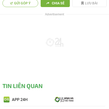
GỬI GÓP Ý
CHIA SẺ
LƯU BÀI
TIN LIÊN QUAN
APP 24H