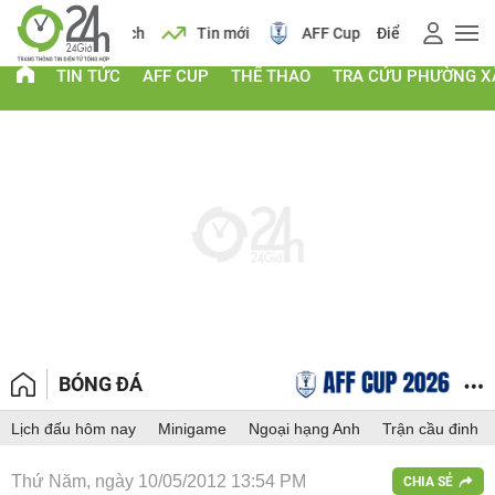
 vàng
Lịch
Tin mới
AFF Cup
Điểm chuẩn 2026
TIN TỨC
AFF CUP
THỂ THAO
TRA CỨU PHƯỜNG X
BÓNG ĐÁ
Lịch đấu hôm nay
Minigame
Ngoại hạng Anh
Trận cầu đinh
Thứ Năm, ngày 10/05/2012 13:54 PM
CHIA SẺ