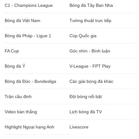
C1 - Champions League
Bóng đá Tây Ban Nha
Bóng đá Việt Nam
Tường thuật trực tiếp
Bóng đá Pháp - Ligue 1
Cúp Quốc gia
FA Cup
Góc nhìn - Bình luận
Bóng đá Ý
V-League - FPT Play
Bóng đá Đức - Bundesliga
Các giải bóng đá khác
Trận cầu đinh
Đội bóng nổi bật
Video bàn thắng
Lịch bóng đá TV
Highlight Ngoại hạng Anh
Livescore