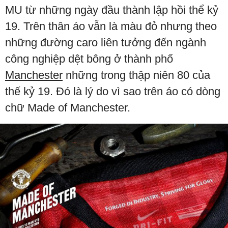
MU từ những ngày đầu thành lập hồi thể kỷ
19. Trên thân áo vẫn là màu đỏ nhưng theo
những đường caro liên tưởng đến ngành
công nghiệp dệt bông ở thành phố
Manchester
những trong thập niên 80 của
thế kỷ 19. Đó là lý do vì sao trên áo có dòng
chữ Made of Manchester.