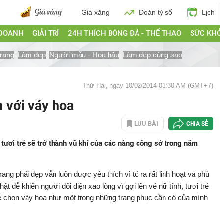
Giá xăng
Đoán tỷ số
Lịch
 DOANH
GIẢI TRÍ
24H THÍCH BÓNG ĐÁ - THỂ THAO
SỨC KH
trang
Làm đẹp
Người mẫu - Hoa hậu
Làm đẹp cùng sao
Thứ Hai, ngày 10/02/2014 03:30 AM (GMT+7)
 với váy hoa
LƯU BÀI
CHIA SẺ
tươi trẻ sẽ trở thành vũ khí của các nàng công sở trong năm
trang phái đẹp vẫn luôn được yêu thích vì tỏ ra rất linh hoạt và phù
ật dễ khiến người đối diện xao lòng vì gợi lên vẻ nữ tính, tươi trẻ
trẻ chọn váy hoa như một trong những trang phục cần có của mình