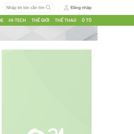
Đăng nhập
ỎE
HI-TECH
THẾ GIỚI
THỂ THAO
Ô TÔ