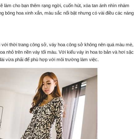
ẽ làm cho bạn thêm rạng ngời, cuốn hút, xóa tan ánh nhìn nhàm
ững bông hoa xinh xắn, màu sắc nổi bật nhưng có vài điều các nàng
ối với thời trang công sở, váy hoa công sở không nên quá màu mè,
hoa nhỏ trên nền váy tối màu. Với kiểu váy in hoa to bản và hơi sặc
ài vừa phải để phù hợp với môi trường làm việc.