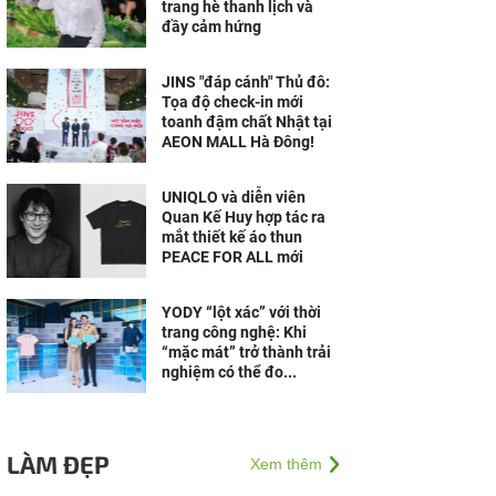
trang hè thanh lịch và
đầy cảm hứng
JINS "đáp cánh" Thủ đô:
Tọa độ check-in mới
toanh đậm chất Nhật tại
AEON MALL Hà Đông!
UNIQLO và diễn viên
Quan Kế Huy hợp tác ra
mắt thiết kế áo thun
PEACE FOR ALL mới
YODY “lột xác” với thời
trang công nghệ: Khi
“mặc mát” trở thành trải
nghiệm có thể đo...
LÀM ĐẸP
Xem thêm