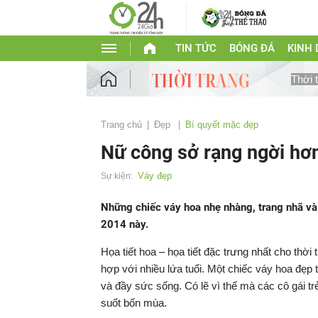
TIN TỨC
BÓNG ĐÁ
KINH
Thời 
Trang chủ
Đẹp
Bí quyết mặc đẹp
Nữ công sở rạng ngời hơn
Váy đẹp
Sự kiện:
Những chiếc váy hoa nhẹ nhàng, trang nhã và 
2014 này.
Họa tiết hoa – họa tiết đặc trưng nhất cho thời 
hợp với nhiều lứa tuổi. Một chiếc váy hoa đẹp th
và đầy sức sống. Có lẽ vì thế mà các cô gái 
suốt bốn mùa.