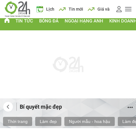
 xăng
Lịch
Tin mới
Giá vàng
Giá xăng
Lịch
TIN TỨC
BÓNG ĐÁ
NGOẠI HẠNG ANH
KINH DOAN
Bí quyết mặc đẹp
Thời trang
Làm đẹp
Người mẫu - hoa hậu
Làm đẹ