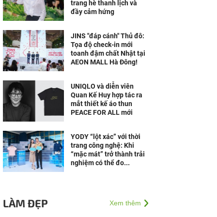
trang hè thanh lịch và
đầy cảm hứng
JINS "đáp cánh" Thủ đô:
Tọa độ check-in mới
toanh đậm chất Nhật tại
AEON MALL Hà Đông!
UNIQLO và diễn viên
Quan Kế Huy hợp tác ra
mắt thiết kế áo thun
PEACE FOR ALL mới
YODY “lột xác” với thời
trang công nghệ: Khi
“mặc mát” trở thành trải
nghiệm có thể đo...
LÀM ĐẸP
Xem thêm