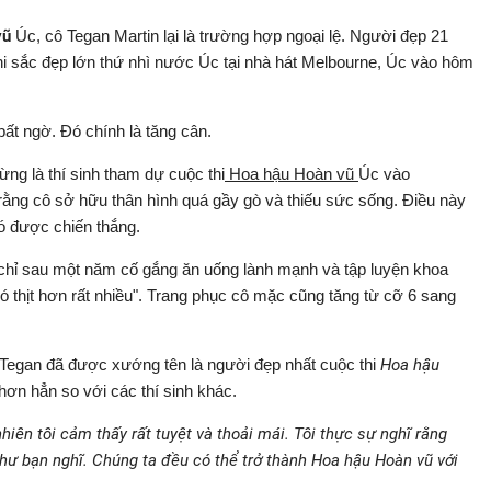
vũ
Úc, cô Tegan Martin lại là trường hợp ngoại lệ. Người đẹp 21
thi sắc đẹp lớn thứ nhì nước Úc tại nhà hát Melbourne, Úc vào hôm
bất ngờ. Đó chính là tăng cân.
ừng là thí sinh tham dự cuộc thi
Hoa hậu Hoàn vũ
Úc vào
rằng cô sở hữu thân hình quá gầy gò và thiếu sức sống. Điều này
có được chiến thắng.
ày chỉ sau một năm cố gắng ăn uống lành mạnh và tập luyện khoa
có thịt hơn rất nhiều". Trang phục cô mặc cũng tăng từ cỡ 6 sang
, Tegan đã được xướng tên là người đẹp nhất cuộc thi
Hoa hậu
hơn hẳn so với các thí sinh khác.
nhiên tôi cảm thấy rất tuyệt và thoải mái. Tôi thực sự nghĩ rằng
hư bạn nghĩ. Chúng ta đều có thể trở thành Hoa hậu Hoàn vũ với