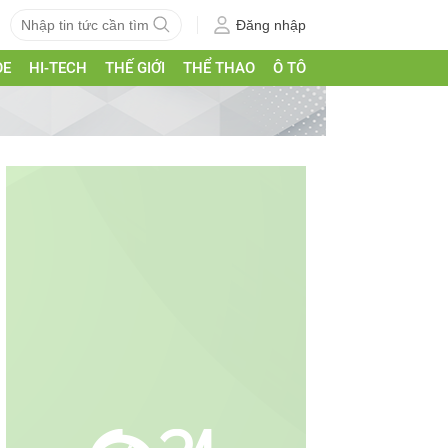
Đăng nhập
ỎE
HI-TECH
THẾ GIỚI
THỂ THAO
Ô TÔ