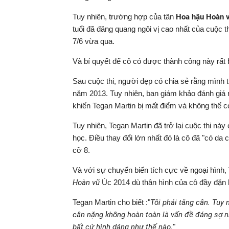
Tuy nhiên, trường hợp của tân
Hoa hậu Hoàn 
tuổi đã đăng quang ngôi vị cao nhất của cuộc 
7/6 vừa qua.
Và bí quyết để cô có được thành công này rất 
Sau cuộc thi, người đẹp có chia sẻ rằng mình t
năm 2013. Tuy nhiên, ban giám khảo đánh giá 
khiến Tegan Martin bị mất điểm và không thể 
Tuy nhiên, Tegan Martin đã trở lại cuộc thi n
học. Điều thay đổi lớn nhất đó là cô đã "có da 
cỡ 8.
Và với sự chuyển biến tích cực về ngoại hình
Hoàn vũ
Úc 2014 dù thân hình của cô đầy đặn 
Tegan Martin cho biết :"
Tôi phải tăng cân. Tuy 
cân nặng không hoàn toàn là vấn đề đáng sợ n
bất cứ hình dáng như thế nào.
"