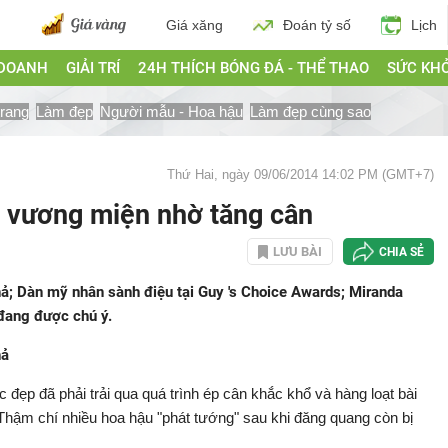
Giá xăng
Đoán tỷ số
Lịch
 DOANH
GIẢI TRÍ
24H THÍCH BÓNG ĐÁ - THỂ THAO
SỨC KH
trang
Làm đẹp
Người mẫu - Hoa hậu
Làm đẹp cùng sao
Thứ Hai, ngày 09/06/2014 14:02 PM (GMT+7)
 vương miện nhờ tăng cân
LƯU BÀI
CHIA SẺ
ả; Dàn mỹ nhân sành điệu tại Guy 's Choice Awards; Miranda
 đang được chú ý.
hả
đẹp đã phải trải qua quá trình ép cân khắc khổ và hàng loạt bài
 Thậm chí nhiều hoa hậu "phát tướng" sau khi đăng quang còn bị