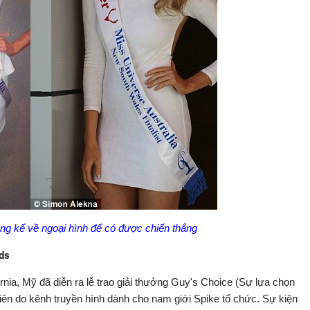
ng kể về ngoại hình để có được chiến thắng
ds
ornia, Mỹ đã diễn ra lễ trao giải thưởng Guy's Choice (Sự lựa chọn
iên do kênh truyền hình dành cho nam giới Spike tổ chức. Sự kiện