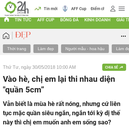
ch
Tin mới
AFF Cup
Điểm chuẩn 2026
Giá vàng
TIN TỨC
AFF CUP
BÓNG ĐÁ
KINH DOANH
GIẢI T
Thời trang
Làm đẹp
Người mẫu - hoa hậu
Làm đẹ
Thứ Tư, ngày 30/05/2018 10:00 AM
CHIA SẺ
Vào hè, chị em lại thi nhau diện
"quần 5cm”
Vẫn biết là mùa hè rất nóng, nhưng cứ liên
tục mặc quần siêu ngắn, ngắn tới kỳ dị thế
này thì chị em muốn anh em sống sao?