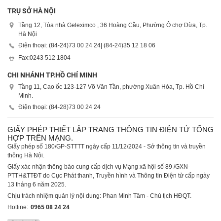
TRỤ SỞ HÀ NỘI
Tầng 12, Tòa nhà Geleximco , 36 Hoàng Cầu, Phường Ô chợ Dừa, Tp.
Hà Nội
Điện thoại: (84-24)
73 00 24 24
| (84-24)
35 12 18 06
Fax:
0243 512 1804
CHI NHÁNH TP.HỒ CHÍ MINH
Tầng 11, Cao ốc 123-127 Võ Văn Tần, phường Xuân Hòa, Tp. Hồ Chí
Minh.
Điện thoại: (84-28)
73 00 24 24
GIẤY PHÉP THIẾT LẬP TRANG THÔNG TIN ĐIỆN TỬ TỔNG
HỢP TRÊN MẠNG.
Giấy phép số 180/GP-STTTT ngày cấp 11/12/2024 - Sở thông tin và truyền
thông Hà Nội.
Giấy xác nhận thông báo cung cấp dịch vụ Mạng xã hội số 89 /GXN-
PTTH&TTĐT do Cục Phát thanh, Truyền hình và Thông tin Điện tử cấp ngày
13 tháng 6 năm 2025.
Chịu trách nhiệm quản lý nội dung: Phan Minh Tâm - Chủ tịch HĐQT.
Hotline:
0965 08 24 24