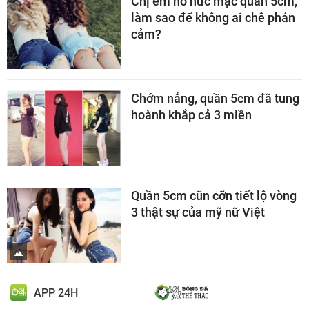
Chị em nô nức mặc quần 5cm,
làm sao để không ai chê phản
cảm?
Chớm nắng, quần 5cm đã tung
hoành khắp cả 3 miền
Quần 5cm cũn cỡn tiết lộ vòng
3 thật sự của mỹ nữ Việt
APP 24H