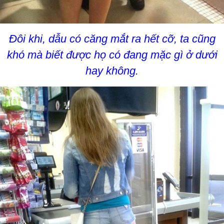
Đôi khi, dẫu có căng mắt ra hết cỡ, ta cũng
khó mà biết được họ có đang mặc gì ở dưới
hay không.