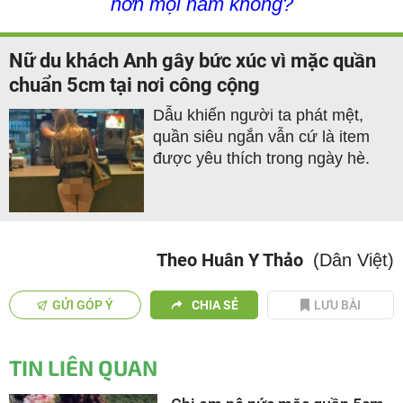
hơn mọi năm không?
Nữ du khách Anh gây bức xúc vì mặc quần
chuẩn 5cm tại nơi công cộng
Dẫu khiến người ta phát mệt,
quần siêu ngắn vẫn cứ là item
được yêu thích trong ngày hè.
Theo Huân Y Thảo
(Dân Việt)
GỬI GÓP Ý
CHIA SẺ
LƯU BÀI
TIN LIÊN QUAN