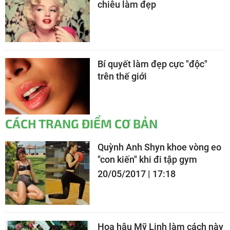
chiêu làm đẹp
Bí quyết làm đẹp cực "độc"
trên thế giới
CÁCH TRANG ĐIỂM CƠ BẢN
Quỳnh Anh Shyn khoe vòng eo
"con kiến" khi đi tập gym
20/05/2017 | 17:18
Hoa hậu Mỹ Linh làm cách này