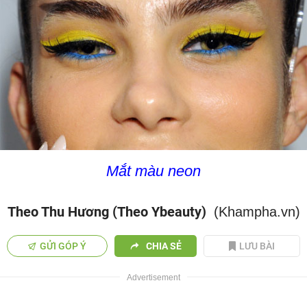
Mắt màu neon
Theo Thu Hương (Theo Ybeauty)
(Khampha.vn)
GỬI GÓP Ý
CHIA SẺ
LƯU BÀI