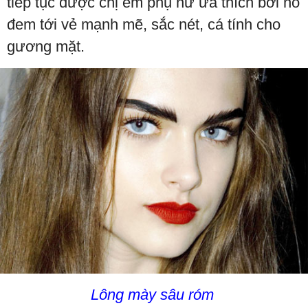
tiếp tục được chị em phụ nữ ưa thích bởi nó
đem tới vẻ mạnh mẽ, sắc nét, cá tính cho
gương mặt.
Lông mày sâu róm