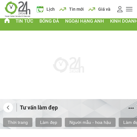
 vàng
Giá xăng
Lịch
Tin mới
Giá vàng
Giá xăng
TIN TỨC
BÓNG ĐÁ
NGOẠI HẠNG ANH
KINH DOAN
Tư vấn làm đẹp
Thời trang
Làm đẹp
Người mẫu - hoa hậu
Làm đẹ