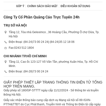
GÓP Ý
CHÍNH SÁCH BẢO MẬT
ĐIỀU KHOẢN SỬ DỤNG
Công Ty Cổ Phần Quảng Cáo Trực Tuyến 24h
TRỤ SỞ HÀ NỘI
Tầng 12, Tòa nhà Geleximco , 36 Hoàng Cầu, Phường Ô chợ Dừa, Tp.
Hà Nội
Điện thoại: (84-24)
73 00 24 24
| (84-24)
35 12 18 06
Fax:
0243 512 1804
CHI NHÁNH TP.HỒ CHÍ MINH
Tầng 11, Cao ốc 123-127 Võ Văn Tần, phường Xuân Hòa, Tp. Hồ Chí
Minh.
Điện thoại: (84-28)
73 00 24 24
GIẤY PHÉP THIẾT LẬP TRANG THÔNG TIN ĐIỆN TỬ TỔNG
HỢP TRÊN MẠNG.
Giấy phép số 180/GP-STTTT ngày cấp 11/12/2024 - Sở thông tin và truyền
thông Hà Nội.
Giấy xác nhận thông báo cung cấp dịch vụ Mạng xã hội số 89 /GXN-
PTTH&TTĐT do Cục Phát thanh, Truyền hình và Thông tin Điện tử cấp ngày