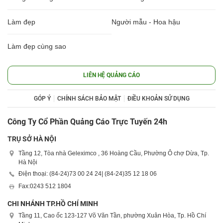
Làm đẹp
Người mẫu - Hoa hậu
Làm đẹp cùng sao
LIÊN HỆ QUẢNG CÁO
GÓP Ý
CHÍNH SÁCH BẢO MẬT
ĐIỀU KHOẢN SỬ DỤNG
Công Ty Cổ Phần Quảng Cáo Trực Tuyến 24h
TRỤ SỞ HÀ NỘI
Tầng 12, Tòa nhà Geleximco , 36 Hoàng Cầu, Phường Ô chợ Dừa, Tp.
Hà Nội
Điện thoại: (84-24)
73 00 24 24
| (84-24)
35 12 18 06
Fax:
0243 512 1804
CHI NHÁNH TP.HỒ CHÍ MINH
Tầng 11, Cao ốc 123-127 Võ Văn Tần, phường Xuân Hòa, Tp. Hồ Chí