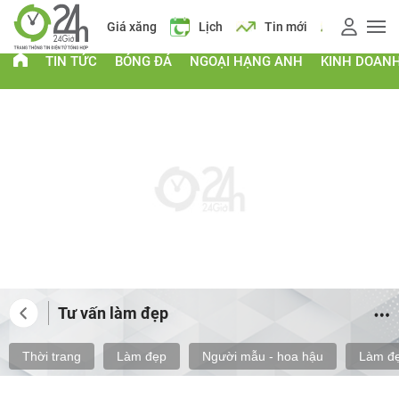
Giá vàng
Giá xăng
Lịch
Tin mới
Giá vàng
Gi
TIN TỨC
BÓNG ĐÁ
NGOẠI HẠNG ANH
KINH DOAN
Tư vấn làm đẹp
Thời trang
Làm đẹp
Người mẫu - hoa hậu
Làm đẹ