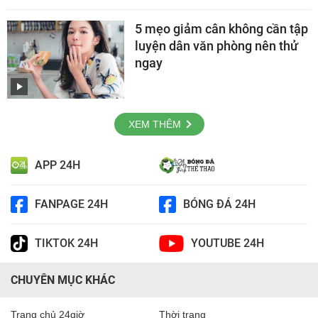
5 mẹo giảm cân không cần tập
luyện dân văn phòng nên thử
ngay
XEM THÊM
APP 24H
FANPAGE 24H
BÓNG ĐÁ 24H
TIKTOK 24H
YOUTUBE 24H
CHUYÊN MỤC KHÁC
Trang chủ 24giờ
Thời trang