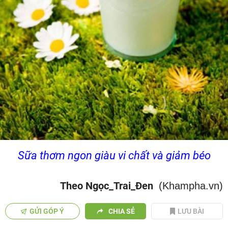
Sữa thơm ngon giàu vi chất và giảm béo
Theo Ngọc_Trai_Đen
(Khampha.vn)
GỬI GÓP Ý
CHIA SẺ
LƯU BÀI