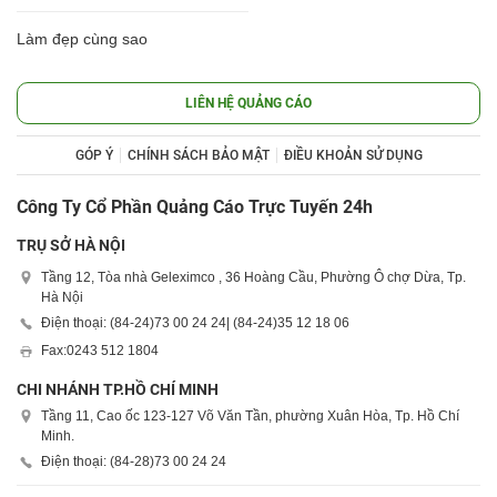
Làm đẹp cùng sao
LIÊN HỆ QUẢNG CÁO
GÓP Ý
CHÍNH SÁCH BẢO MẬT
ĐIỀU KHOẢN SỬ DỤNG
Công Ty Cổ Phần Quảng Cáo Trực Tuyến 24h
TRỤ SỞ HÀ NỘI
Tầng 12, Tòa nhà Geleximco , 36 Hoàng Cầu, Phường Ô chợ Dừa, Tp.
Hà Nội
Điện thoại: (84-24)
73 00 24 24
| (84-24)
35 12 18 06
Fax:
0243 512 1804
CHI NHÁNH TP.HỒ CHÍ MINH
Tầng 11, Cao ốc 123-127 Võ Văn Tần, phường Xuân Hòa, Tp. Hồ Chí
Minh.
Điện thoại: (84-28)
73 00 24 24