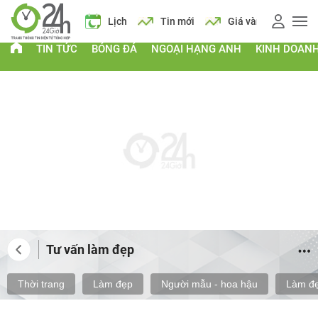
 vàng
Giá xăng
Lịch
Tin mới
Giá vàng
Giá xăng
TIN TỨC
BÓNG ĐÁ
NGOẠI HẠNG ANH
KINH DOAN
Tư vấn làm đẹp
Thời trang
Làm đẹp
Người mẫu - hoa hậu
Làm đẹ