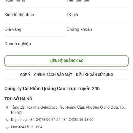
Ngân hàng
Tiền tiền tiền
Kinh tế thể thao
Tỷ giá
Giá vàng
Chứng khoán
Doanh nghiệp
LIÊN HỆ QUẢNG CÁO
GÓP Ý
CHÍNH SÁCH BẢO MẬT
ĐIỀU KHOẢN SỬ DỤNG
Công Ty Cổ Phần Quảng Cáo Trực Tuyến 24h
TRỤ SỞ HÀ NỘI
Tầng 12, Tòa nhà Geleximco , 36 Hoàng Cầu, Phường Ô chợ Dừa, Tp.
Hà Nội
Điện thoại: (84-24)
73 00 24 24
| (84-24)
35 12 18 06
Fax:
0243 512 1804