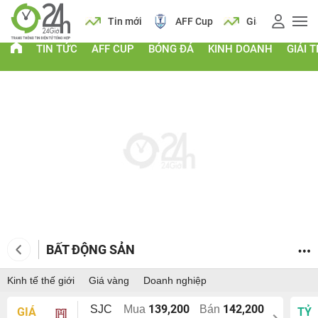
 vàng
Lịch
Tin mới
AFF Cup
Giá vàng
TIN TỨC
AFF CUP
BÓNG ĐÁ
KINH DOANH
GIẢI T
BẤT ĐỘNG SẢN
Kinh tế thế giới
Giá vàng
Doanh nghiệp
139,200
142,200
SJC
Mua
Bán
GIÁ
TỶ