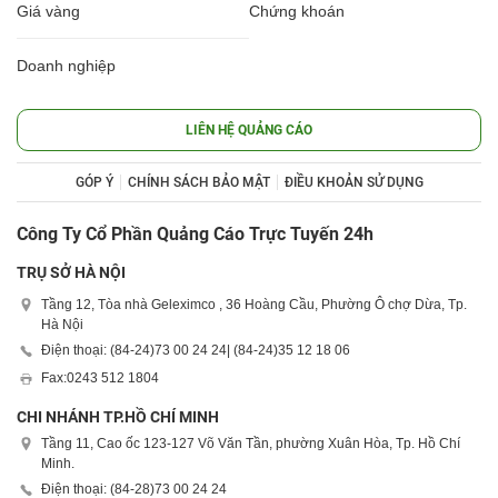
Giá vàng
Chứng khoán
Doanh nghiệp
LIÊN HỆ QUẢNG CÁO
GÓP Ý
CHÍNH SÁCH BẢO MẬT
ĐIỀU KHOẢN SỬ DỤNG
Công Ty Cổ Phần Quảng Cáo Trực Tuyến 24h
TRỤ SỞ HÀ NỘI
Tầng 12, Tòa nhà Geleximco , 36 Hoàng Cầu, Phường Ô chợ Dừa, Tp.
Hà Nội
Điện thoại: (84-24)
73 00 24 24
| (84-24)
35 12 18 06
Fax:
0243 512 1804
CHI NHÁNH TP.HỒ CHÍ MINH
Tầng 11, Cao ốc 123-127 Võ Văn Tần, phường Xuân Hòa, Tp. Hồ Chí
Minh.
Điện thoại: (84-28)
73 00 24 24