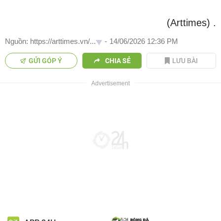
(Arttimes)
.
Nguồn: https://arttimes.vn/...
-
14/06/2026 12:36 PM
GỬI GÓP Ý
CHIA SẺ
LƯU BÀI