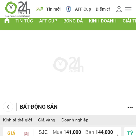
 vàng
Lịch
Tin mới
AFF Cup
Điểm chuẩn 2026
TIN TỨC
AFF CUP
BÓNG ĐÁ
KINH DOANH
GIẢI T
BẤT ĐỘNG SẢN
Kinh tế thế giới
Giá vàng
Doanh nghiệp
141,000
144,000
SJC
Mua
Bán
GIÁ
TỶ