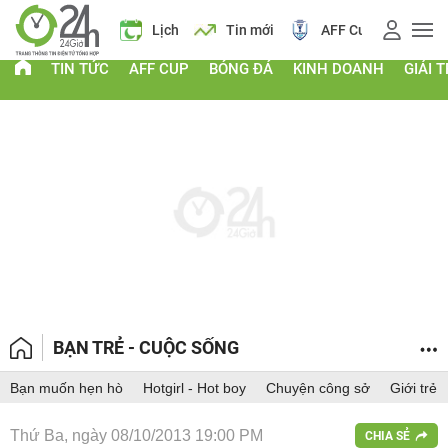
Giá vàng
Lịch
Tin mới
AFF Cup
Giá
TIN TỨC
AFF CUP
BÓNG ĐÁ
KINH DOANH
GIẢI T
BẠN TRẺ - CUỘC SỐNG
Bạn muốn hẹn hò
Hotgirl - Hot boy
Chuyện công sở
Giới trẻ
Thứ Ba, ngày 08/10/2013 19:00 PM
CHIA SẺ