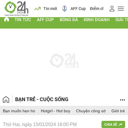
 vàng
Lịch
Tin mới
AFF Cup
Điểm chuẩn 2026
TIN TỨC
AFF CUP
BÓNG ĐÁ
KINH DOANH
GIẢI T
BẠN TRẺ - CUỘC SỐNG
Bạn muốn hẹn hò
Hotgirl - Hot boy
Chuyện công sở
Giới trẻ
Thứ Hai, ngày 15/01/2024 16:00 PM
CHIA SẺ