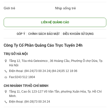
Giới trẻ
Nhịp sống trẻ
LIÊN HỆ QUẢNG CÁO
GÓP Ý
CHÍNH SÁCH BẢO MẬT
ĐIỀU KHOẢN SỬ DỤNG
Công Ty Cổ Phần Quảng Cáo Trực Tuyến 24h
TRỤ SỞ HÀ NỘI
Tầng 12, Tòa nhà Geleximco , 36 Hoàng Cầu, Phường Ô chợ Dừa, Tp.
Hà Nội
Điện thoại: (84-24)
73 00 24 24
| (84-24)
35 12 18 06
Fax:
0243 512 1804
CHI NHÁNH TP.HỒ CHÍ MINH
Tầng 11, Cao ốc 123-127 Võ Văn Tần, phường Xuân Hòa, Tp. Hồ Chí
Minh.
Điện thoại: (84-28)
73 00 24 24