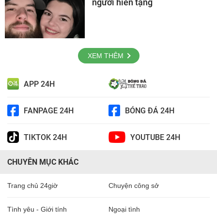
người hiến tạng
XEM THÊM
APP 24H
FANPAGE 24H
BÓNG ĐÁ 24H
TIKTOK 24H
YOUTUBE 24H
CHUYÊN MỤC KHÁC
Trang chủ 24giờ
Chuyện công sở
Tình yêu - Giới tính
Ngoại tình