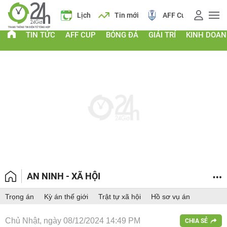
Giá vàng
Lịch
Tin mới
AFF Cup
Giá
TIN TỨC
AFF CUP
BÓNG ĐÁ
GIẢI TRÍ
KINH DOA
AN NINH - XÃ HỘI
Trọng án
Kỳ án thế giới
Trật tự xã hội
Hồ sơ vụ án
Chủ Nhật, ngày 08/12/2024 14:49 PM
CHIA SẺ