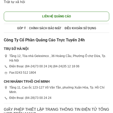
Trật tự xã hội
LIÊN HỆ QUẢNG CÁO
GÓP Ý
CHÍNH SÁCH BẢO MẬT
ĐIỀU KHOẢN SỬ DỤNG
Công Ty Cổ Phần Quảng Cáo Trực Tuyến 24h
TRỤ SỞ HÀ NỘI
Tầng 12, Tòa nhà Geleximco , 36 Hoàng Cầu, Phường Ô chợ Dừa, Tp.
Hà Nội
Điện thoại: (84-24)
73 00 24 24
| (84-24)
35 12 18 06
Fax:
0243 512 1804
CHI NHÁNH TP.HỒ CHÍ MINH
Tầng 11, Cao ốc 123-127 Võ Văn Tần, phường Xuân Hòa, Tp. Hồ Chí
Minh.
Điện thoại: (84-28)
73 00 24 24
GIẤY PHÉP THIẾT LẬP TRANG THÔNG TIN ĐIỆN TỬ TỔNG