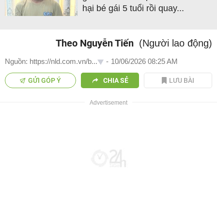
hại bé gái 5 tuổi rồi quay...
Theo Nguyễn Tiến
(Người lao động)
Nguồn: https://nld.com.vn/b...
-
10/06/2026 08:25 AM
GỬI GÓP Ý
CHIA SẺ
LƯU BÀI