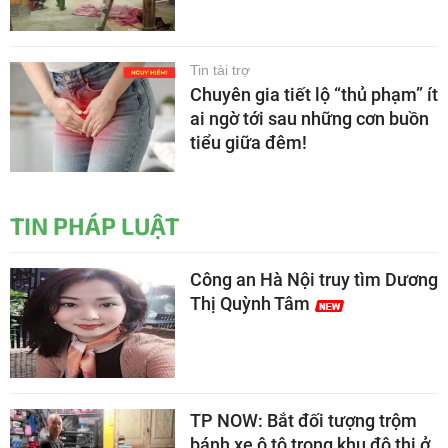
Tin tài trợ
Chuyên gia tiết lộ “thủ phạm” ít
ai ngờ tới sau những cơn buồn
tiểu giữa đêm!
TIN PHÁP LUẬT
Công an Hà Nội truy tìm Dương
Thị Quỳnh Tâm
TP NOW: Bắt đối tượng trộm
bánh xe ô tô trong khu đô thị ở