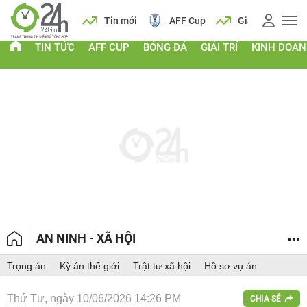
 vàng
Lịch
Tin mới
AFF Cup
Giá vàng
TIN TỨC
AFF CUP
BÓNG ĐÁ
GIẢI TRÍ
KINH DOA
AN NINH - XÃ HỘI
Trọng án
Kỳ án thế giới
Trật tự xã hội
Hồ sơ vụ án
Thứ Tư, ngày 10/06/2026 14:26 PM
CHIA SẺ