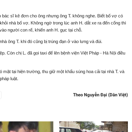
do bác sĩ kê đơn cho ông nhưng ông T. không nghe. Biết bố vợ có
 khỏi nhà bố vợ. Không ngờ trong lúc anh H. dắt xe ra đến cổng thì
vào người con rể, khiến anh H. gục tại chỗ.
hà ông T. khi đó cũng bị trúng đạn ở vào lưng và đùi.
p. Còn chị L. đã gọi taxi để lên bệnh viện Việt Pháp - Hà Nội điều
 mặt tại hiện trường, thu giữ một khẩu súng hoa cải tại nhà T. và
pháp luật.
Theo Nguyễn Đại (Dân Việt)