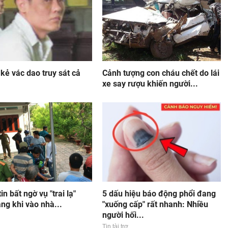
kẻ vác dao truy sát cả
Cảnh tượng con cháu chết do lái
xe say rượu khiến người...
in bất ngờ vụ "trai lạ"
5 dấu hiệu báo động phổi đang
ng khi vào nhà...
"xuống cấp" rất nhanh: Nhiều
người hối...
Tin tài trợ