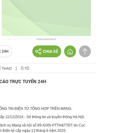
Advertisement
CHIA SẺ
E 24H
Ể THAO
Ô TÔ
CÁO TRỰC TUYẾN 24H
HÔNG TIN ĐIỆN TỬ TỔNG HỢP TRÊN MẠNG.
p 11/12/2024 - Sở thông tin và truyền thông Hà Nội.
 dịch vụ Mạng xã hội số 89 /GXN-PTTH&TTĐT do Cục
in Điện tử cấp ngày 13 tháng 6 năm 2025.