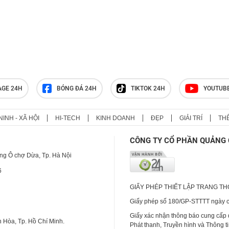
AGE 24H
BÓNG ĐÁ 24H
TIKTOK 24H
YOUTUB
NINH - XÃ HỘI
HI-TECH
KINH DOANH
ĐẸP
GIẢI TRÍ
TH
CÔNG TY CỔ PHẦN QUẢNG 
ng Ô chợ Dừa, Tp. Hà Nội
6
GIẤY PHÉP THIẾT LẬP TRANG T
Giấy phép số 180/GP-STTTT ngày cấ
Giấy xác nhận thông báo cung cấp
 Hòa, Tp. Hồ Chí Minh.
Phát thanh, Truyền hình và Thông t