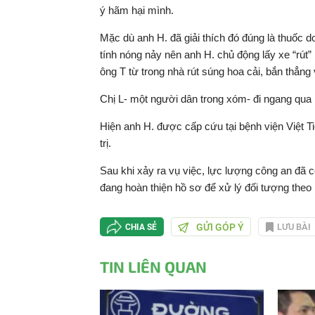
ý hãm hại mình.
Mặc dù anh H. đã giải thích đó đúng là thuốc 
tính nóng nảy nên anh H. chủ động lấy xe “rút”
ông T từ trong nhà rút súng hoa cải, bắn thẳng 
Chị L- một người dân trong xóm- đi ngang qua n
Hiện anh H. được cấp cứu tại bệnh viện Việt Tiệ
trị.
Sau khi xảy ra vụ việc, lực lượng công an đã có
đang hoàn thiện hồ sơ để xử lý đối tượng theo 
GỬI GÓP Ý
LƯU BÀI
CHIA SẺ
TIN LIÊN QUAN