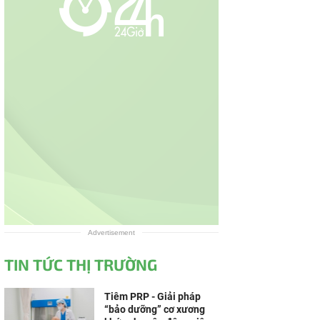
Advertisement
TIN TỨC THỊ TRƯỜNG
Tiêm PRP - Giải pháp
“bảo dưỡng” cơ xương