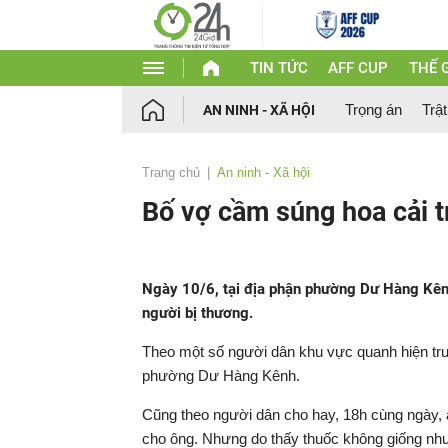
TIN TỨC
AFF CUP
THẾ G
Trọng án
Trật
AN NINH - XÃ HỘI
Trang chủ
An ninh - Xã hội
Bố vợ cầm súng hoa cải t
Ngày 10/6, tại địa phận phường Dư Hàng Kênh
người bị thương.
Theo một số người dân khu vực quanh hiện trườ
phường Dư Hàng Kênh.
Cũng theo người dân cho hay, 18h cùng ngày, a
cho ông. Nhưng do thấy thuốc không giống như 