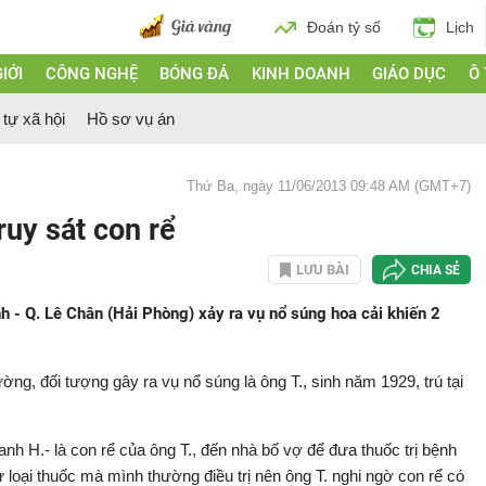
Đoán tỷ số
Lịch
IỚI
CÔNG NGHỆ
BÓNG ĐÁ
KINH DOANH
GIÁO DỤC
Ô
 tự xã hội
Hồ sơ vụ án
Thứ Ba, ngày 11/06/2013 09:48 AM (GMT+7)
ruy sát con rể
LƯU BÀI
CHIA SẺ
 - Q. Lê Chân (Hải Phòng) xảy ra vụ nổ súng hoa cải khiến 2
ng, đối tượng gây ra vụ nổ súng là ông T., sinh năm 1929, trú tại
nh H.- là con rể của ông T., đến nhà bố vợ để đưa thuốc trị bệnh
loại thuốc mà mình thường điều trị nên ông T. nghi ngờ con rể có