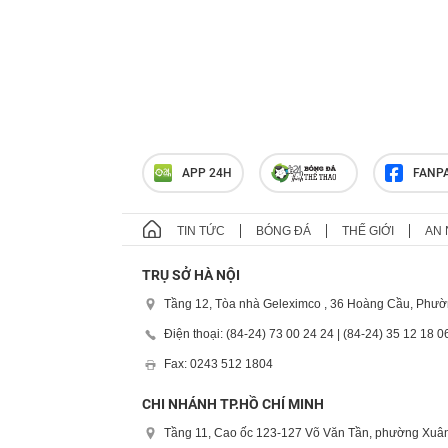
APP 24H
FANP
TIN TỨC
BÓNG ĐÁ
THẾ GIỚI
AN 
TRỤ SỞ HÀ NỘI
Tầng 12, Tòa nhà Geleximco , 36 Hoàng Cầu, Phườ
Điện thoại: (84-24) 73 00 24 24 | (84-24) 35 12 18 0
Fax: 0243 512 1804
CHI NHÁNH TP.HỒ CHÍ MINH
Tầng 11, Cao ốc 123-127 Võ Văn Tần, phường Xuân