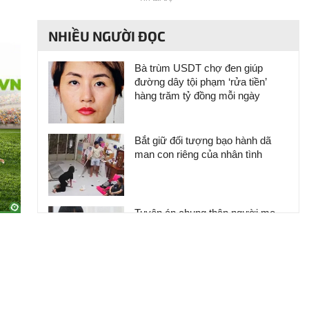
NHIỀU NGƯỜI ĐỌC
Bà trùm USDT chợ đen giúp
đường dây tội phạm ‘rửa tiền’
hàng trăm tỷ đồng mỗi ngày
Bắt giữ đối tượng bạo hành dã
man con riêng của nhân tình
Tuyên án chung thân người mẹ
sát hại con ruột để trục lợi bảo
hiểm 4,1 tỷ đồng
Giở trò đồi bại với “bạn gái” quen
qua mạng