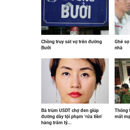
Chồng truy sát vợ trên đường
Ghê sợ 
Bưởi
nhà
Bà trùm USDT chợ đen giúp
Thông t
đường dây tội phạm ‘rửa tiền’
mất mạ
hàng trăm tỷ...